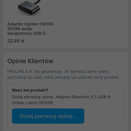
Adapter Ugreen CM193
50596 audio
dwuportowy USB-C
(męski) - mini jack
22,99 zł
3.5mm / USB-C (żeński)
- szary
Opinie Klientów
PROLINE S.A. nie gwarantuje, że zamieszczone opinie
pochodzą od osób, które zakupiły lub używały dany produkt.
Masz ten produkt?
Dodaj pierwszą opinię: Adapter Bluetooth 5.3 USB-A
Unitek czarny (B105B)
Dodaj pierwszą opinię...