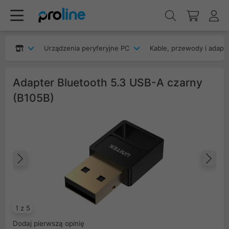
Urządzenia peryferyjne PC
Kable, przewody i adapt
Adapter Bluetooth 5.3 USB-A czarny
(B105B)
Poprzedni
Na
1 z 5
Dodaj pierwszą opinię