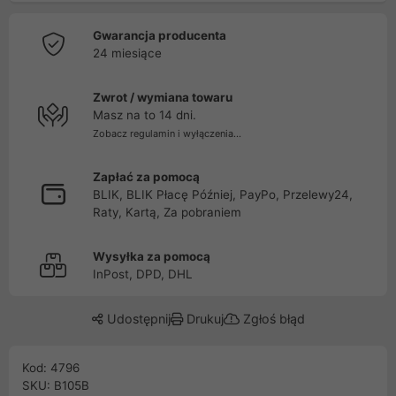
Gwarancja producenta
24 miesiące
Zwrot / wymiana towaru
Masz na to 14 dni.
Zobacz regulamin i wyłączenia...
Zapłać za pomocą
BLIK, BLIK Płacę Później, PayPo, Przelewy24,
Raty, Kartą, Za pobraniem
Wysyłka za pomocą
InPost, DPD, DHL
Udostępnij
Drukuj
Zgłoś błąd
Kod: 4796
SKU: B105B