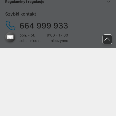
Regulaminy i regulacje
Szybki kontakt
664 999 933
pon. - pt.
9:00 - 17:00
sob. - niedz.
nieczynne
pomoc@proline.pl
Dołącz do nas
Zgłoś błąd na stronie
Proline SA z siedzibą w Mirkowie (55-095), przy ul. Brzozowej 5,
wpisana do rejestru przedsiębiorców Krajowego Rejestru Sądowego
przez Sąd Rejonowy dla Wrocławia-Fabrycznej we Wrocławiu, VI
Wydział Gospodarczy Krajowego Rejestru Sądowego pod nr KRS:
0000282071, NIP: 8951898022, REGON: 020482041, BDO: