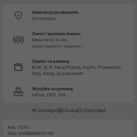
Gwarancja producenta
24 miesiące
Zwrot / wymiana towaru
Masz na to 14 dni.
Zobacz regulamin i wyłączenia...
Zapłać za pomocą
BLIK, BLIK Płacę Później, PayPo, Przelewy24,
Raty, Kartą, Za pobraniem
Wysyłka za pomocą
InPost, DPD, DHL
Udostępnij
Drukuj
Zgłoś błąd
Kod: 11243
SKU: A10082600121-00