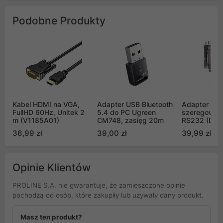
Podobne Produkty
Kabel HDMI na VGA,
Adapter USB Bluetooth
Adapter Kab
FullHD 60Hz, Unitek 2
5.4 do PC Ugreen
szeregowy 
m (V1185A01)
CM748, zasięg 20m
RS232 (DB9F
36,99 zł
39,00 zł
39,99 zł
Opinie Klientów
PROLINE S.A. nie gwarantuje, że zamieszczone opinie
pochodzą od osób, które zakupiły lub używały dany produkt.
Masz ten produkt?