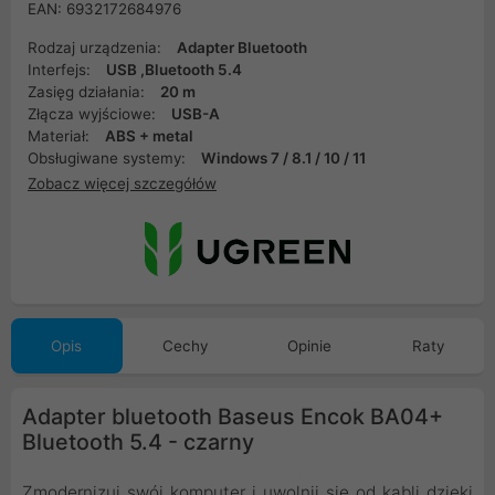
EAN: 6932172684976
Rodzaj urządzenia:
Adapter Bluetooth
Interfejs:
USB ,Bluetooth 5.4
Zasięg działania:
20 m
Złącza wyjściowe:
USB-A
Materiał:
ABS + metal
Obsługiwane systemy:
Windows 7 / 8.1 / 10 / 11
Zobacz więcej szczegółów
Opis
Cechy
Opinie
Raty
Adapter bluetooth Baseus Encok BA04+
Bluetooth 5.4 - czarny
Zmodernizuj swój komputer i uwolnij się od kabli dzięki