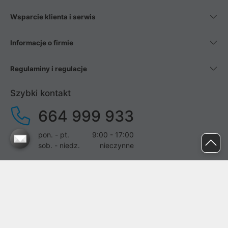
Wsparcie klienta i serwis
Informacje o firmie
Regulaminy i regulacje
Szybki kontakt
664 999 933
pon. - pt.
9:00 - 17:00
sob. - niedz.
nieczynne
pomoc@proline.pl
Dołącz do nas