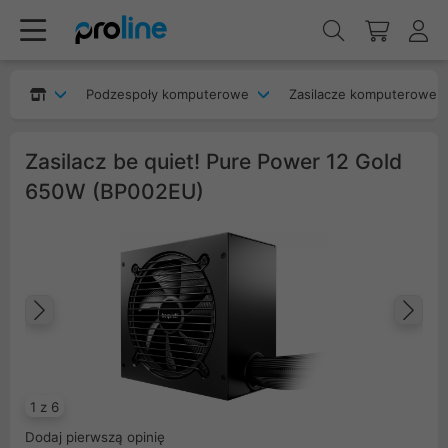
Podzespoły komputerowe
Zasilacze komputerowe
Zasilacz be quiet! Pure Power 12 Gold
650W (BP002EU)
Poprzedni
Na
1 z 6
Dodaj pierwszą opinię