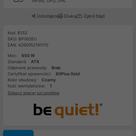
InPost, DPD, DHL
Udostępnij
Drukuj
Zgłoś błąd
Kod: 8352
SKU: BP002EU
EAN: 4260052191170
Moc:
650 W
Standard:
ATX
Odpinane przewody:
Brak
Certyfikat sprawności:
80Plus Gold
Kolor obudowy:
Czarny
Ilość wentylatorów:
1
Zobacz więcej szczegółów