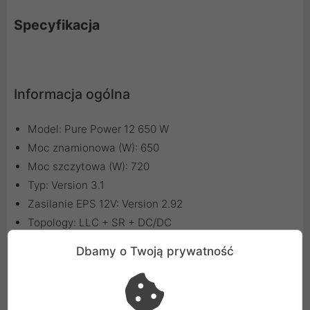
Specyfikacja
Informacja ogólna
Model: Pure Power 12 650 W
Moc znamionowa (W): 650
Moc szczytowa (W): 720
Typ: Version 3.1
Zasilanie EPS 12V: Version 2.92
Topology: LLC + SR + DC/DC
Napięcie (V): 100 - 240
Dbamy o Twoją prywatność
Częstotliwość (Hz): 50 - 60
Prąd bezpieczny (A): 10 / 5
Czynnik mocy przy 100% obciążeniu: >0.98