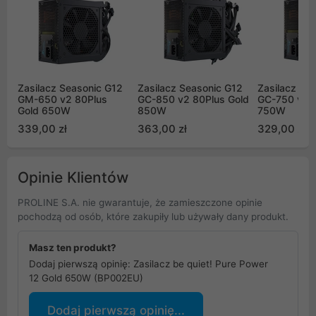
Zasilacz Seasonic G12
Zasilacz Seasonic G12
Zasilacz Se
GM-650 v2 80Plus
GC-850 v2 80Plus Gold
GC-750 v2 8
Gold 650W
850W
750W
339,00 zł
363,00 zł
329,00 zł
Opinie Klientów
PROLINE S.A. nie gwarantuje, że zamieszczone opinie
pochodzą od osób, które zakupiły lub używały dany produkt.
Masz ten produkt?
Dodaj pierwszą opinię: Zasilacz be quiet! Pure Power
12 Gold 650W (BP002EU)
Dodaj pierwszą opinię...