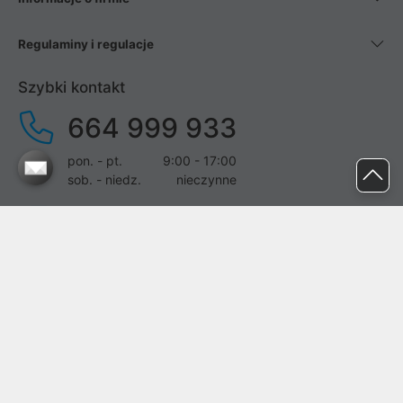
Regulaminy i regulacje
Szybki kontakt
664 999 933
pon. - pt.
9:00 - 17:00
sob. - niedz.
nieczynne
pomoc@proline.pl
Dołącz do nas
Zgłoś błąd na stronie
Proline SA z siedzibą w Mirkowie (55-095), przy ul. Brzozowej 5,
wpisana do rejestru przedsiębiorców Krajowego Rejestru Sądowego
przez Sąd Rejonowy dla Wrocławia-Fabrycznej we Wrocławiu, VI