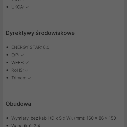
UKCA: ✓
Dyrektywy środowiskowe
ENERGY STAR: 8.0
ErP: ✓
WEEE: ✓
RoHS: ✓
Triman: ✓
Obudowa
Wymiary, bez kabli (D x S x W), (mm): 160 x 86 x 150
Waga (kg): 2.4