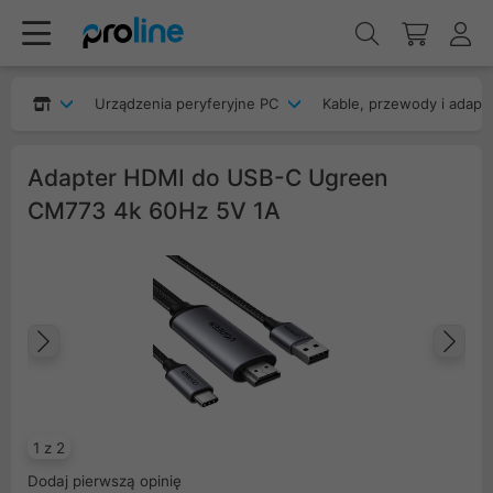
Urządzenia peryferyjne PC
Kable, przewody i adapt
Adapter HDMI do USB-C Ugreen
CM773 4k 60Hz 5V 1A
Poprzedni
Na
1 z 2
Dodaj pierwszą opinię