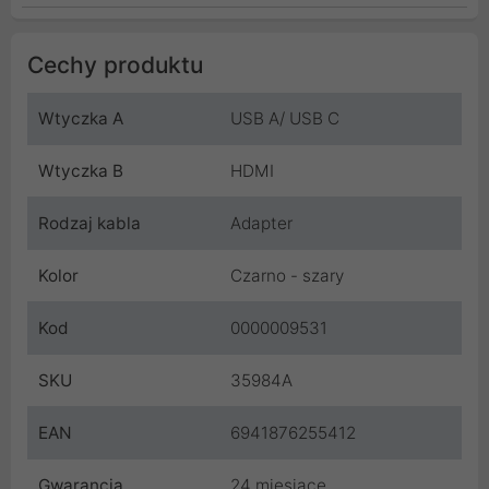
Cechy produktu
Wtyczka A
USB A/ USB C
Wtyczka B
HDMI
Rodzaj kabla
Adapter
Kolor
Czarno - szary
Kod
0000009531
SKU
35984A
EAN
6941876255412
Gwarancja
24 miesiące