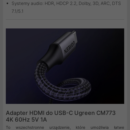
Systemy audio: HDR, HDCP 2.2, Dolby, 3D, ARC, DTS
7.1/5.1
Adapter HDMI do USB-C Ugreen CM773
4K 60Hz 5V 1A
To wszechstronne urządzenie, które umożliwia łatwe