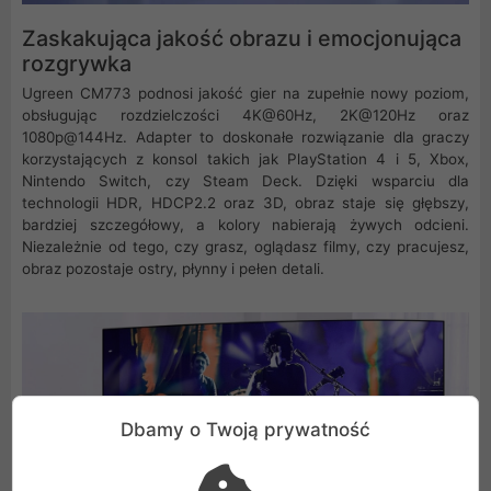
Zaskakująca jakość obrazu i emocjonująca
rozgrywka
Ugreen CM773 podnosi jakość gier na zupełnie nowy poziom,
obsługując rozdzielczości 4K@60Hz, 2K@120Hz oraz
1080p@144Hz. Adapter to doskonałe rozwiązanie dla graczy
korzystających z konsol takich jak PlayStation 4 i 5, Xbox,
Nintendo Switch, czy Steam Deck. Dzięki wsparciu dla
technologii HDR, HDCP2.2 oraz 3D, obraz staje się głębszy,
bardziej szczegółowy, a kolory nabierają żywych odcieni.
Niezależnie od tego, czy grasz, oglądasz filmy, czy pracujesz,
obraz pozostaje ostry, płynny i pełen detali.
Dbamy o Twoją prywatność