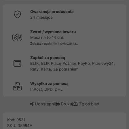
Gwarancja producenta
24 miesiące
Zwrot / wymiana towaru
Masz na to 14 dni.
Zobacz regulamin i wyłączenia...
Zapłać za pomocą
BLIK, BLIK Płacę Później, PayPo, Przelewy24,
Raty, Kartą, Za pobraniem
Wysyłka za pomocą
InPost, DPD, DHL
Udostępnij
Drukuj
Zgłoś błąd
Kod: 9531
SKU: 35984A