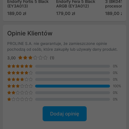
Endorfy Fortis 5 Black
Endorfy Fera 5 Black
3 (BK041) - 
(EY3A013)
ARGB (EY3A012)
procesora
189,00 zł
179,00 zł
189,00 zł
Opinie Klientów
PROLINE S.A. nie gwarantuje, że zamieszczone opinie
pochodzą od osób, które zakupiły lub używały dany produkt.
3,00
(1)
0%
0%
0%
100%
0%
0%
Dodaj opinię