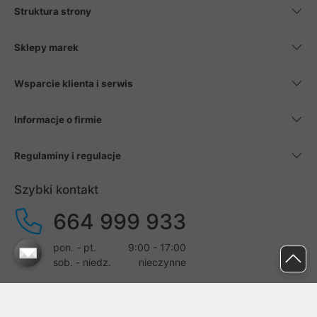
Struktura strony
Sklepy marek
Wsparcie klienta i serwis
Informacje o firmie
Regulaminy i regulacje
Szybki kontakt
664 999 933
pon. - pt.
9:00 - 17:00
sob. - niedz.
nieczynne
pomoc@proline.pl