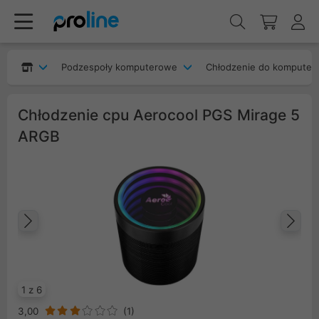
Podzespoły komputerowe
Chłodzenie do komputer
Chłodzenie cpu Aerocool PGS Mirage 5
ARGB
Poprzedni
Na
1 z 6
3,00
(
1
)