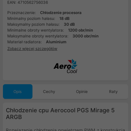
EAN: 4710562756036
Przeznaczenie:
Chłodzenie procesora
Minimalny poziom hałasu:
18 dB
Maksymalny poziom hałasu:
30 dB
Minimalne obroty wentylatora:
1200 obr/min
Maksymalne obroty wentylatora:
3000 obr/min
Materiał radiatora:
Aluminium
Zobacz więcej szczegółów
Opis
Cechy
Opinie
Raty
Chłodzenie cpu Aerocool PGS Mirage 5
ARGB
Rozwiązanie chłodzenia powietrzem PWM z konstrukcją