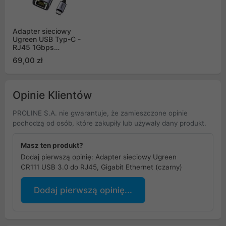
Adapter sieciowy
Ugreen USB Typ-C -
RJ45 1Gbps
(1000Mbps) szary
69,00 zł
(40322 CM483)
Opinie Klientów
PROLINE S.A. nie gwarantuje, że zamieszczone opinie
pochodzą od osób, które zakupiły lub używały dany produkt.
Masz ten produkt?
Dodaj pierwszą opinię: Adapter sieciowy Ugreen
CR111 USB 3.0 do RJ45, Gigabit Ethernet (czarny)
Dodaj pierwszą opinię...