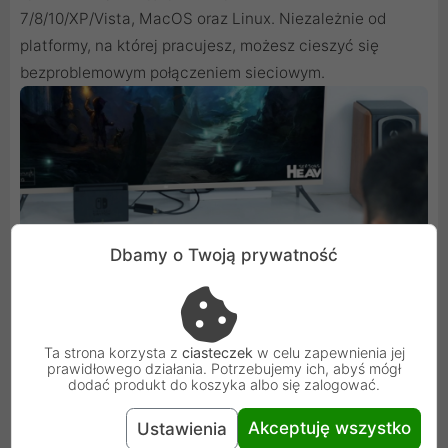
7/8/10/XP/Vista, MacOS oraz Linux. Niezależnie od
platformy, na której pracujesz, możesz cieszyć się
bezproblemowym połączeniem sieciowym.
Dbamy o Twoją prywatność
Ta strona korzysta z
ciasteczek
w celu zapewnienia jej
prawidłowego działania. Potrzebujemy ich, abyś mógł
dodać produkt do koszyka albo się zalogować.
Prosta instalacja
Akceptuję wszystko
Ustawienia