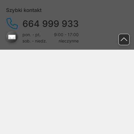
Szybki kontakt
664 999 933
pon. - pt.
9:00 - 17:00
sob. - niedz.
nieczynne
pomoc@proline.pl
Dołącz do nas
Zgłoś błąd na stronie
Proline SA z siedzibą w Mirkowie (55-095), przy ul. Brzozowej 5,
wpisana do rejestru przedsiębiorców Krajowego Rejestru Sądowego
przez Sąd Rejonowy dla Wrocławia-Fabrycznej we Wrocławiu, VI
Wydział Gospodarczy Krajowego Rejestru Sądowego pod nr KRS:
0000282071, NIP: 8951898022, REGON: 020482041, BDO:
000437899. Kapitał zakładowy Spółki wynosi 500000,00 zł i został