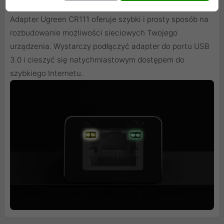
Zapomnij o skomplikowanych procesach instalacyjnych.
Adapter Ugreen CR111 oferuje szybki i prosty sposób na
rozbudowanie możliwości sieciowych Twojego
urządzenia. Wystarczy podłączyć adapter do portu USB
3.0 i cieszyć się natychmiastowym dostępem do
szybkiego Internetu.