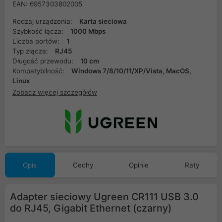
EAN: 6957303802005
Rodzaj urządzenia:
Karta sieciowa
Szybkość łącza:
1000 Mbps
Liczba portów:
1
Typ złącza:
RJ45
Długość przewodu:
10 cm
Kompatybilność:
Windows 7/8/10/11/XP/Vista, MacOS,
Linux
Zobacz więcej szczegółów
Opis
Cechy
Opinie
Raty
Adapter sieciowy Ugreen CR111 USB 3.0
do RJ45, Gigabit Ethernet (czarny)