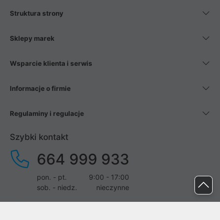
Struktura strony
Sklepy marek
Wsparcie klienta i serwis
Informacje o firmie
Regulaminy i regulacje
Szybki kontakt
664 999 933
pon. - pt.
9:00 - 17:00
sob. - niedz.
nieczynne
pomoc@proline.pl