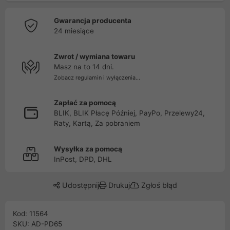
Gwarancja producenta
24 miesiące
Zwrot / wymiana towaru
Masz na to 14 dni.
Zobacz regulamin i wyłączenia...
Zapłać za pomocą
BLIK, BLIK Płacę Później, PayPo, Przelewy24,
Raty, Kartą, Za pobraniem
Wysyłka za pomocą
InPost, DPD, DHL
Udostępnij
Drukuj
Zgłoś błąd
Kod: 11564
SKU: AD-PD65