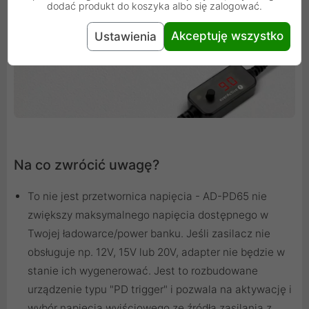
dodać produkt do koszyka albo się zalogować.
Akceptuję wszystko
Ustawienia
Na co zwrócić uwagę?
To nie jest przetwornica napięcia - AD-PD65 nie
zwiększy maksymalnego napięcia dostępnego w
Twojej ładowarce/power banku. Jeśli zasilacz nie
obsługuje np. 12V, 15V lub 20V, adapter nie będzie w
stanie ich wygenerować. Jest to rozbudowane
urządzenie typu "PD trigger" i pozwala na aktywację i
wybór napięcia wyjściowego ze źródła zasilania z