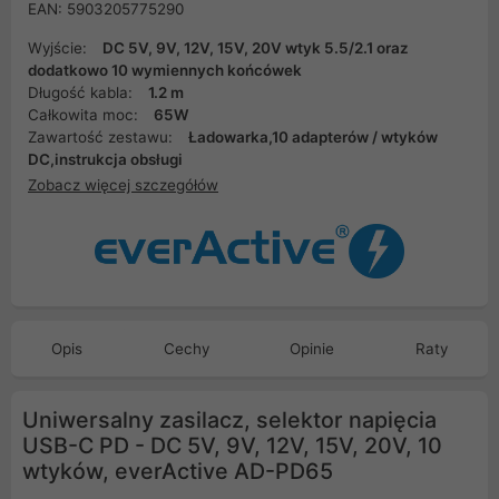
EAN: 5903205775290
Wyjście:
DC 5V, 9V, 12V, 15V, 20V wtyk 5.5/2.1 oraz
dodatkowo 10 wymiennych końcówek
Długość kabla:
1.2 m
Całkowita moc:
65W
Zawartość zestawu:
Ładowarka,10 adapterów / wtyków
DC,instrukcja obsługi
Zobacz więcej szczegółów
Opis
Cechy
Opinie
Raty
Uniwersalny zasilacz, selektor napięcia
USB-C PD - DC 5V, 9V, 12V, 15V, 20V, 10
wtyków, everActive AD-PD65