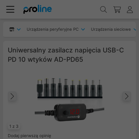
Urządzenia peryferyjne PC
Urządzenia sieciowe
Uniwersalny zasilacz napięcia USB-C
PD 10 wtyków AD-PD65
Poprzedni
Na
1 z 3
Dodaj pierwszą opinię