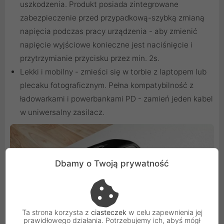
uszkodzenia. Produkt posiada zintegrowane
zabezpieczenie przed przypadkową-szybką zmianą
napięcia podczas pracy urządzenia - aby zmienić
napięcie wyjściowe konieczne jest naciśnięcie i
przytrzymianie przycisku przez min. 2s.
Lekki i mobilny - zmieści się w torbie z laptopem lub
plecaku fotograficznym. Pełna kompatybilność z
ładowarkami i powerbankami PD - zamień jeden kabel
w uniwersalny zasilacz.
Dbamy o Twoją prywatność
Ta strona korzysta z
ciasteczek
w celu zapewnienia jej
prawidłowego działania. Potrzebujemy ich, abyś mógł