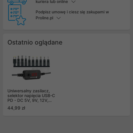
kuriera lub online
Podpisz umowę i ciesz się zakupami w
Proline.pl
Ostatnio oglądane
Uniwersalny zasilacz,
selektor napięcia USB-C
PD - DC 5V, 9V, 12V,
15V, 20V, 10 wtyków,
44,99 zł
everActive AD-PD65