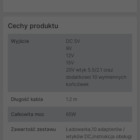
Cechy produktu
Wyjście
DC 5V
9V
12V
15V
20V wtyk 5.5/2.1 oraz
dodatkowo 10 wymiennych
końcówek
Długość kabla
1.2 m
Całkowita moc
65W
Zawartość zestawu
Ładowarka,10 adapterów /
wtyków DC,instrukcja obsługi