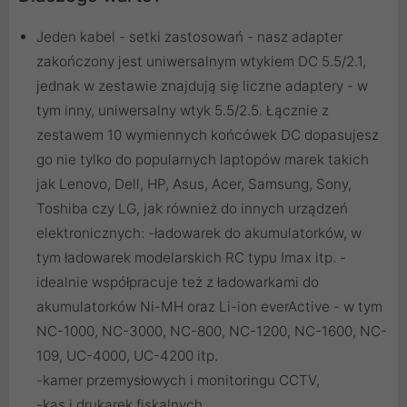
Jeden kabel - setki zastosowań - nasz adapter
zakończony jest uniwersalnym wtykiem DC 5.5/2.1,
jednak w zestawie znajdują się liczne adaptery - w
tym inny, uniwersalny wtyk 5.5/2.5. Łącznie z
zestawem 10 wymiennych końcówek DC dopasujesz
go nie tylko do popularnych laptopów marek takich
jak Lenovo, Dell, HP, Asus, Acer, Samsung, Sony,
Toshiba czy LG, jak również do innych urządzeń
elektronicznych: -ładowarek do akumulatorków, w
tym ładowarek modelarskich RC typu Imax itp. -
idealnie współpracuje też z ładowarkami do
akumulatorków Ni-MH oraz Li-ion everActive - w tym
NC-1000, NC-3000, NC-800, NC-1200, NC-1600, NC-
109, UC-4000, UC-4200 itp.
-kamer przemysłowych i monitoringu CCTV,
-kas i drukarek fiskalnych,