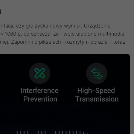
i
ntacja czy gra zyska nowy wymiar. Urządzenie
 x 1080 p, co oznacza, że Twoje ulubione multimedia
niej. Zapomnij o pikselach i rozmytym obrazie - teraz