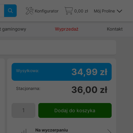
Konfigurator
0,00 zł
Mój Proline
t gamingowy
Wyprzedaż
Kontakt
34,99 zł
Wysyłkowa:
36,00 zł
Stacjonarna:
e
,
j
Dodaj do koszyka
,
ę
Na wyczerpaniu
d