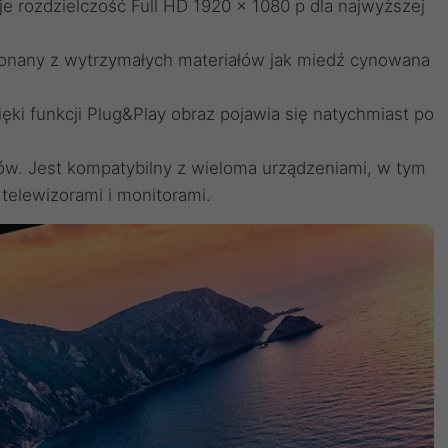
je rozdzielczość Full HD 1920 x 1080 p dla najwyższej
onany z wytrzymałych materiałów jak miedź cynowana
ki funkcji Plug&Play obraz pojawia się natychmiast po
w. Jest kompatybilny z wieloma urządzeniami, w tym
telewizorami i monitorami.