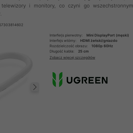
telewizory i monitory, co czyni go wszechstronny
.
957303814602
Interferjs pierwotny:
Mini DisplayPort (męski)
Interfejs wtórny:
HDMI żeński/gniazdo
Rozdzielczość obrazu:
1080p 60Hz
Długość kabla:
25 cm
Zobacz więcej szczegółów
Następny