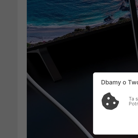
Dbamy o Two
Ta s
Pot