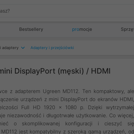
Bestsellery
pro
mocje
Sprzę
i adaptery
Adaptery i przejściówki
ni DisplayPort (męski) / HDMI
ywce z adapterem Ugreen MD112. Ten kompaktowy, al
łączenie urządzeń z mini DisplayPort do ekranów HDMI
elczości Full HD 1920 x 1080 p. Dzięki wytrzymałe
uje niezawodność i długotrwałe użytkowanie. Co więcej
ieć o skomplikowanej konfiguracji i cieszyć si
 MD112 jest kompatybilny z szeroką gamą urządzeń, o