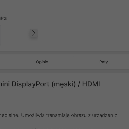
uktu
Następny
Opinie
Raty
ni DisplayPort (męski) / HDMI
edialne. Umożliwia transmisję obrazu z urządzeń z