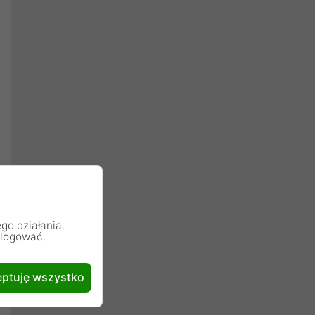
go działania.
alogować.
ptuję wszystko