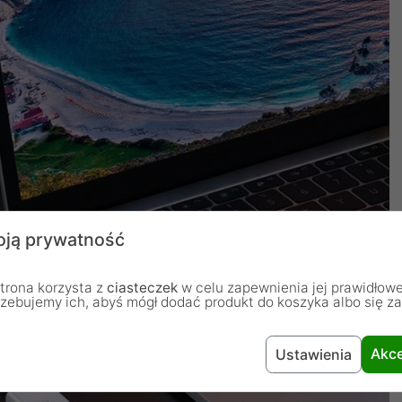
ją prywatność
trona korzysta z
ciasteczek
w celu zapewnienia jej prawidłowe
rzebujemy ich, abyś mógł dodać produkt do koszyka albo się z
Akce
Ustawienia