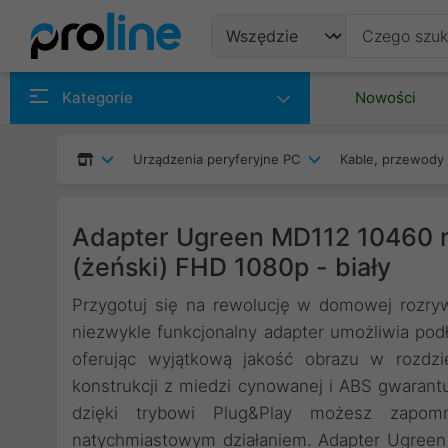
Produkty
Kategorie
Nowości
Producenci
Urządzenia peryferyjne PC
Kable, przewody 
Kategorie
Adapter Ugreen MD112 10460 mi
(żeński) FHD 1080p - biały
Przygotuj się na rewolucję w domowej rozr
niezwykle funkcjonalny adapter umożliwia pod
oferując wyjątkową jakość obrazu w rozdzi
konstrukcji z miedzi cynowanej i ABS gwarant
dzięki trybowi Plug&Play możesz zapomn
natychmiastowym działaniem. Adapter Ugreen