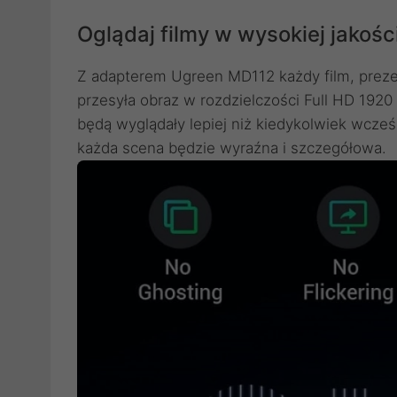
Oglądaj filmy w wysokiej jakośc
Z adapterem Ugreen MD112 każdy film, preze
przesyła obraz w rozdzielczości Full HD 1920
będą wyglądały lepiej niż kiedykolwiek wcześ
każda scena będzie wyraźna i szczegółowa.