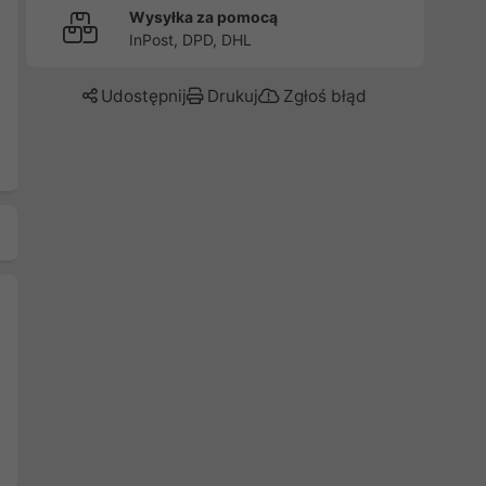
Wysyłka za pomocą
InPost, DPD, DHL
Udostępnij
Drukuj
Zgłoś błąd