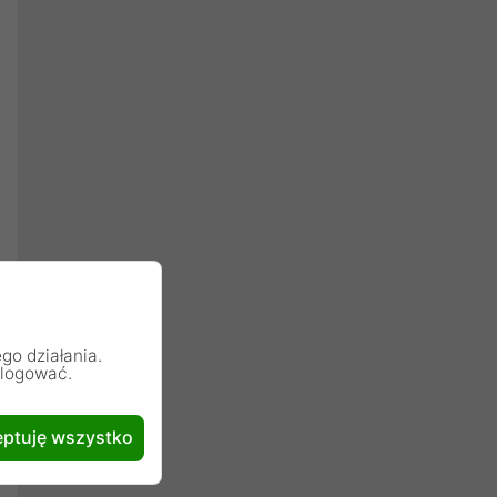
go działania.
alogować.
ptuję wszystko