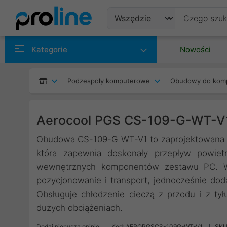
Produkty
Kategorie
Nowości
Producenci
Podzespoły komputerowe
Obudowy do kom
Kategorie
Aerocool PGS CS-109-G-WT-V1
Obudowa CS-109-G WT-V1 to zaprojektowana z 
która zapewnia doskonały przepływ powietr
wewnętrznych komponentów zestawu PC. W
pozycjonowanie i transport, jednocześnie doda
Obsługuje chłodzenie cieczą z przodu i z ty
dużych obciążeniach.
Dodaj pierwszą opinię
Kod: AEROPGSCS-109G-WT-V1
SKU