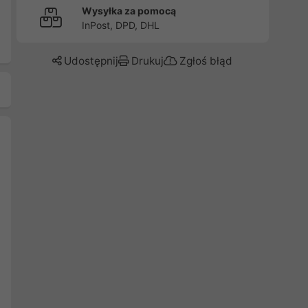
Wysyłka za pomocą
InPost, DPD, DHL
Udostępnij
Drukuj
Zgłoś błąd