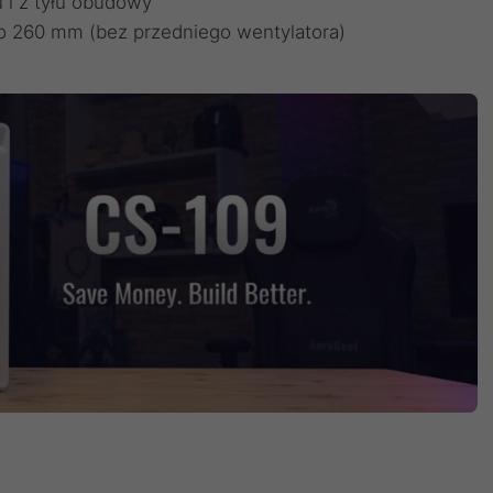
 i z tyłu obudowy
do 260 mm (bez przedniego wentylatora)