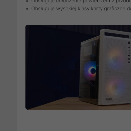
Obsługuje chłodzenie powietrzem z przodu
Obsługuje wysokiej klasy karty graficzne 