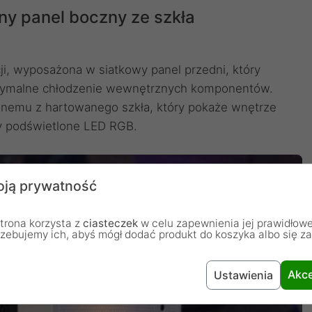
łny panel boczny ze szkła
i, wyposażona w siatkowy panel przedni, który
ptymalne chłodzenie wewnętrznych komponentów.
cznemu z hartowanego szkła, który pokaże wnętrze
y podświetlone LED RGB.
ją prywatność
trona korzysta z
ciasteczek
w celu zapewnienia jej prawidłowe
rzebujemy ich, abyś mógł dodać produkt do koszyka albo się z
Akce
Ustawienia