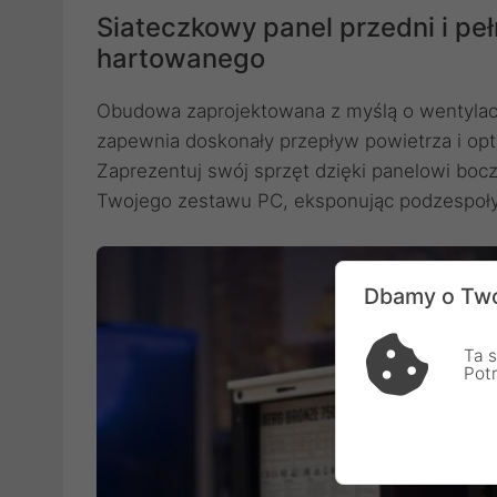
Siateczkowy panel przedni i pe
hartowanego
Obudowa zaprojektowana z myślą o wentylacj
zapewnia doskonały przepływ powietrza i o
Zaprezentuj swój sprzęt dzięki panelowi bo
Twojego zestawu PC, eksponując podzespoł
Dbamy o Two
Ta s
Pot