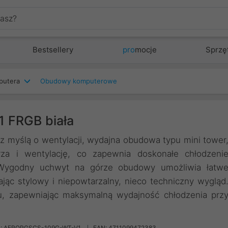
Bestsellery
pro
mocje
Sprzę
putera
Obudowy komputerowe
 FRGB biała
myślą o wentylacji, wydajna obudowa typu mini tower
za i wentylację, co zapewnia doskonałe chłodzeni
ygodny uchwyt na górze obudowy umożliwia łatw
jąc stylowy i niepowtarzalny, nieco techniczny wygląd
łu, zapewniając maksymalną wydajność chłodzenia prz
: AEROPGSCS-109G-WT-V1
EAN: 4711099472383