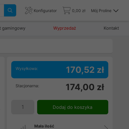
Konfigurator
0,00 zł
Mój Proline
t gamingowy
Wyprzedaż
Kontakt
170,52 zł
Wysyłkowa:
,
174,00 zł
Stacjonarna:
e
e
.
Dodaj do koszyka
y
Mała ilość