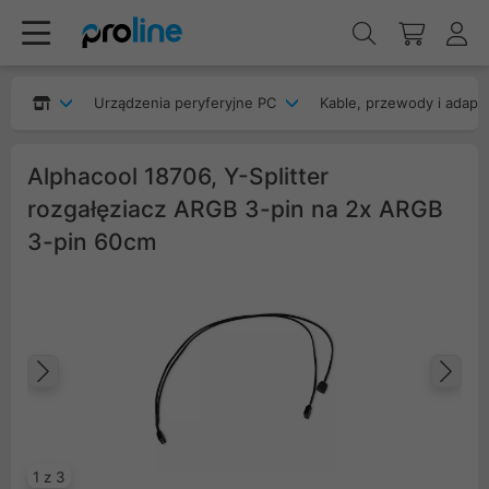
Urządzenia peryferyjne PC
Kable, przewody i adapt
Alphacool 18706, Y-Splitter
rozgałęziacz ARGB 3-pin na 2x ARGB
3-pin 60cm
Poprzedni
Na
1 z 3