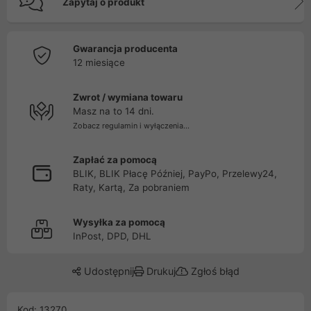
Zapytaj o produkt
Gwarancja producenta
12 miesiące
Zwrot / wymiana towaru
Masz na to 14 dni.
Zobacz regulamin i wyłączenia...
Zapłać za pomocą
BLIK, BLIK Płacę Później, PayPo, Przelewy24,
Raty, Kartą, Za pobraniem
Wysyłka za pomocą
InPost, DPD, DHL
Udostępnij
Drukuj
Zgłoś błąd
Kod: 13270