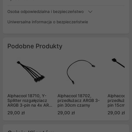
Osoba odpowiedzialna i bezpieczeństwo
Uniwersalna informacja o bezpieczeństwie
Podobne Produkty
Alphacool 18710, Y-
Alphacool 18702,
Alphacool 1
Splitter rozgałęziacz
przedłużacz ARGB 3-
przedłużacz
ARGB 3-pin na 4x ARGB
pin 30cm czarny
pin 15cm cz
3-pin 15cm czarny
29,00 zł
29,00 zł
29,00 zł