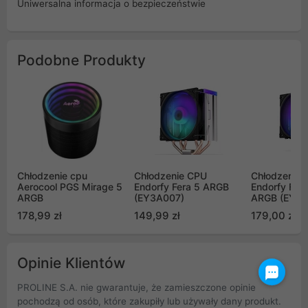
Uniwersalna informacja o bezpieczeństwie
Podobne Produkty
Chłodzenie cpu
Chłodzenie CPU
Chłodzenie
Aerocool PGS Mirage 5
Endorfy Fera 5 ARGB
Endorfy Fera
ARGB
(EY3A007)
ARGB (EY3A
178,99 zł
149,99 zł
179,00 zł
Opinie Klientów
PROLINE S.A. nie gwarantuje, że zamieszczone opinie
pochodzą od osób, które zakupiły lub używały dany produkt.