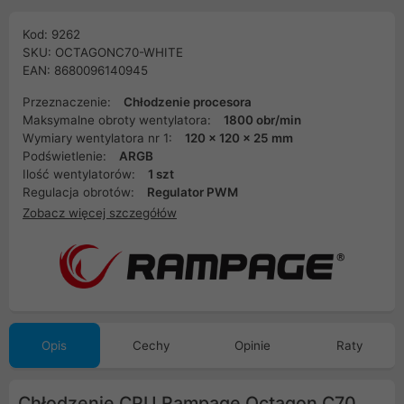
Kod: 9262
SKU: OCTAGONC70-WHITE
EAN: 8680096140945
Przeznaczenie:
Chłodzenie procesora
Maksymalne obroty wentylatora:
1800 obr/min
Wymiary wentylatora nr 1:
120 x 120 x 25 mm
Podświetlenie:
ARGB
Ilość wentylatorów:
1 szt
Regulacja obrotów:
Regulator PWM
Zobacz więcej szczegółów
Opis
Cechy
Opinie
Raty
Chłodzenie CPU Rampage Octagon C70