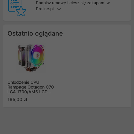
Podpisz umowę i ciesz się zakupami w
Proline.pl
Ostatnio oglądane
Chłodzenie CPU
Rampage Octagon C70
LGA 1700/AM5 LCD
wentylator infinity
165,00 zł
120mm ARGB biały