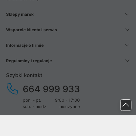
Sklepy marek
Wsparcie klienta i serwis
Informacje o firmie
Regulaminy i regulacje
Szybki kontakt
664 999 933
pon. - pt.
9:00 - 17:00
sob. - niedz.
nieczynne
pomoc@proline.pl
Dołącz do nas