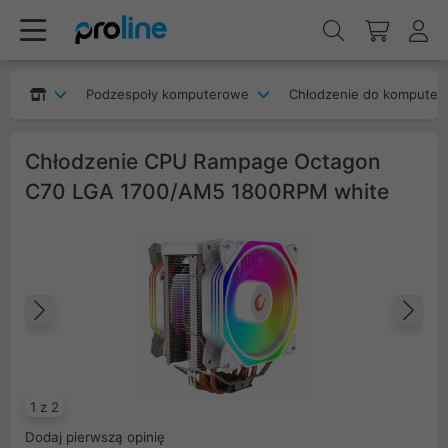
Podzespoły komputerowe
Chłodzenie do komputer
Chłodzenie CPU Rampage Octagon
C70 LGA 1700/AM5 1800RPM white
Poprzedni
Na
1 z 2
Dodaj pierwszą opinię