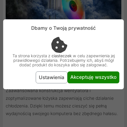
Dbamy o Twoją prywatność
Ta strona korzysta z
ciasteczek
w celu zapewnienia jej
prawidłowego działania. Potrzebujemy ich, abyś mógł
dodać produkt do koszyka albo się zalogować.
Akceptuję wszystko
Cicha praca nawet pod obciążeniem
Ustawienia
Zaawansowana konstrukcja wentylatora i
zoptymalizowane łożyska zapewniają ciche działanie
chłodzenia. Dzięki temu możesz cieszyć się pełną
wydajnością swojego komputera bez zbędnego hałasu.