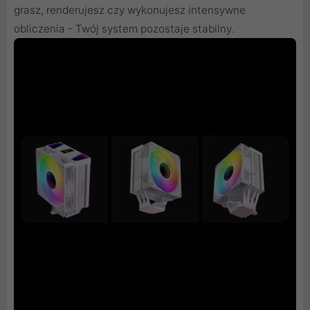
grasz, renderujesz czy wykonujesz intensywne
obliczenia - Twój system pozostaje stabilny.