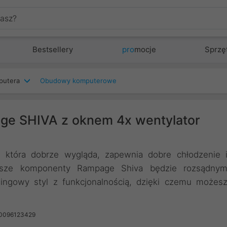
Bestsellery
pro
mocje
Sprzę
putera
Obudowy komputerowe
e SHIVA z oknem 4x wentylator
, która dobrze wygląda, zapewnia dobre chłodzenie 
ejsze komponenty Rampage Shiva będzie rozsądny
ingowy styl z funkcjonalnością, dzięki czemu możes
80096123429