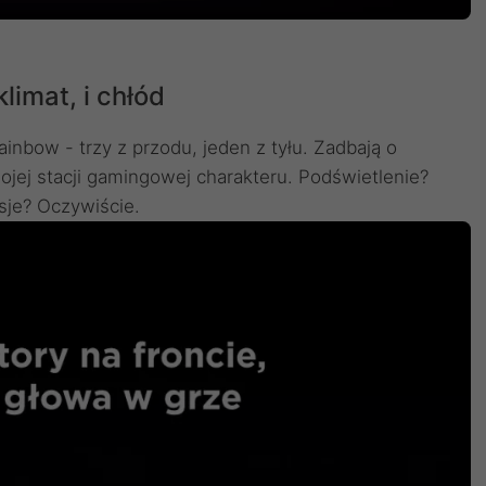
limat, i chłód
ainbow - trzy z przodu, jeden z tyłu. Zadbają o
jej stacji gamingowej charakteru. Podświetlenie?
sje? Oczywiście.