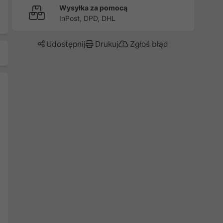
Wysyłka za pomocą
InPost, DPD, DHL
Udostępnij
Drukuj
Zgłoś błąd