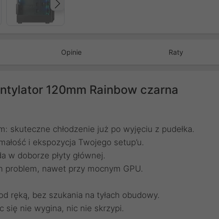
Następny
Opinie
Raty
ntylator 120mm Rainbow czarna
 skuteczne chłodzenie już po wyjęciu z pudełka.
małość i ekspozycja Twojego setup’u.
a w doborze płyty głównej.
den problem, nawet przy mocnym GPU.
od ręką, bez szukania na tyłach obudowy.
 się nie wygina, nic nie skrzypi.