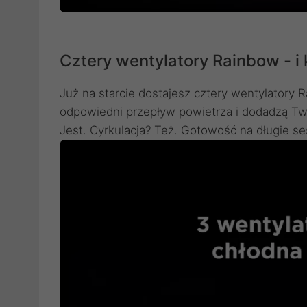
Cztery wentylatory Rainbow - i k
Już na starcie dostajesz cztery wentylatory R
odpowiedni przepływ powietrza i dodadzą Two
Jest. Cyrkulacja? Też. Gotowość na długie se