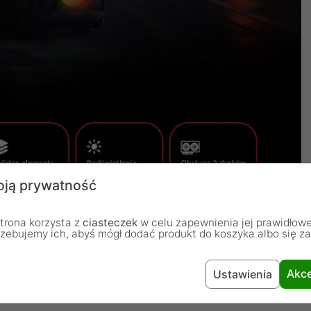
ją prywatność
trona korzysta z
ciasteczek
w celu zapewnienia jej prawidłowe
rzebujemy ich, abyś mógł dodać produkt do koszyka albo się z
Akce
Ustawienia