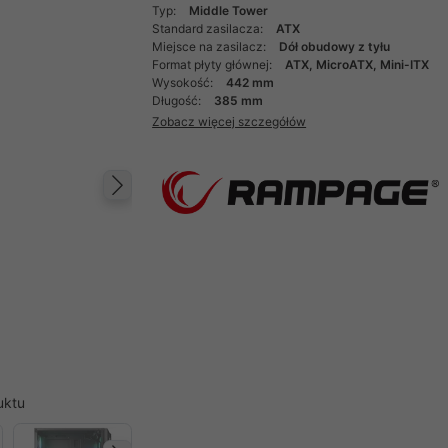
Typ:
Middle Tower
Standard zasilacza:
ATX
Miejsce na zasilacz:
Dół obudowy z tyłu
Format płyty głównej:
ATX, MicroATX, Mini-ITX
Wysokość:
442 mm
Długość:
385 mm
Zobacz więcej szczegółów
Następny
uktu