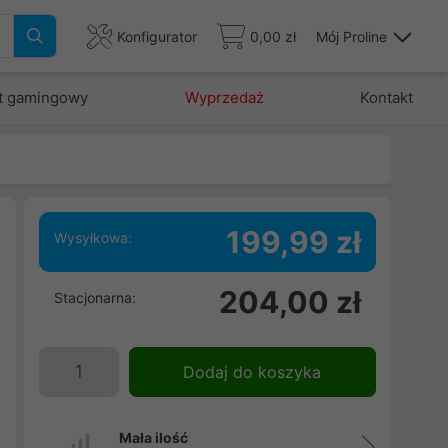
Konfigurator
0,00 zł
Mój Proline
t gamingowy
Wyprzedaż
Kontakt
199,99 zł
Wysyłkowa:
204,00 zł
Stacjonarna:
i
m
z
Dodaj do koszyka
Mała ilość