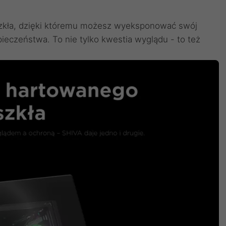
szkła, dzięki któremu możesz wyeksponować swój
pieczeństwa. To nie tylko kwestia wyglądu - to też