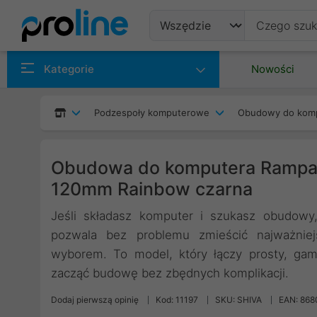
Produkty
Kategorie
Nowości
Producenci
Podzespoły komputerowe
Obudowy do kom
Kategorie
Obudowa do komputera Rampag
120mm Rainbow czarna
Jeśli składasz komputer i szukasz obudowy
pozwala bez problemu zmieścić najważni
wyborem. To model, który łączy prosty, gam
zacząć budowę bez zbędnych komplikacji.
Dodaj pierwszą opinię
Kod: 11197
SKU: SHIVA
EAN: 86