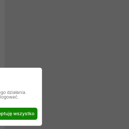
go działania.
alogować.
ptuję wszystko