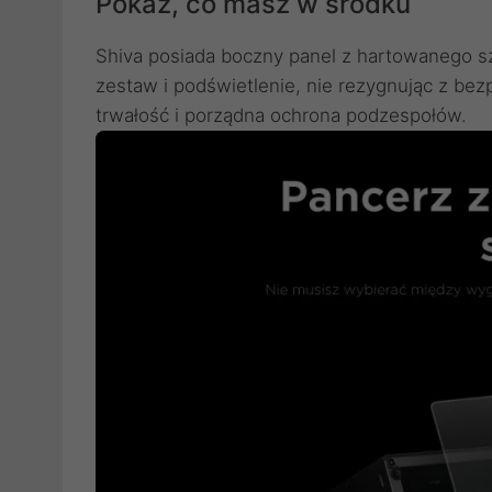
Pokaż, co masz w środku
Shiva posiada boczny panel z hartowanego 
zestaw i podświetlenie, nie rezygnując z bez
trwałość i porządna ochrona podzespołów.