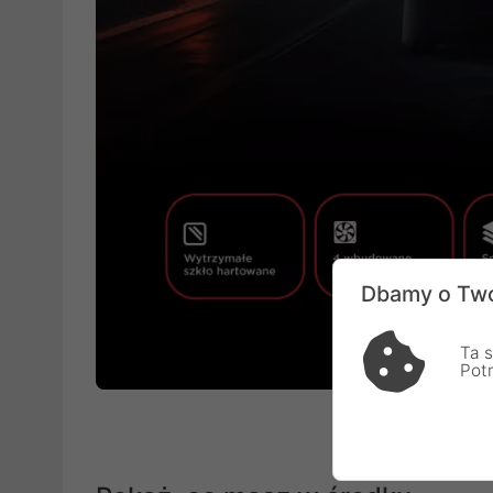
Dbamy o Two
Ta s
Pot