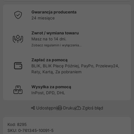
Gwarancja producenta
24 miesiące
Zwrot / wymiana towaru
Masz na to 14 dni.
Zobacz regulamin i wyłączenia...
Zapłać za pomocą
BLIK, BLIK Płacę Później, PayPo, Przelewy24,
Raty, Kartą, Za pobraniem
Wysyłka za pomocą
InPost, DPD, DHL
Udostępnij
Drukuj
Zgłoś błąd
Kod: 8295
SKU: 0-761345-10091-5