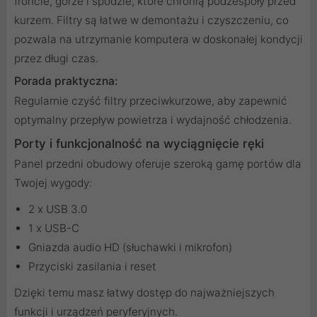
froncie, górze i spodzie, które chronią podzespoły przed
kurzem. Filtry są łatwe w demontażu i czyszczeniu, co
pozwala na utrzymanie komputera w doskonałej kondycji
przez długi czas.
Porada praktyczna:
Regularnie czyść filtry przeciwkurzowe, aby zapewnić
optymalny przepływ powietrza i wydajność chłodzenia.
Porty i funkcjonalność na wyciągnięcie ręki
Panel przedni obudowy oferuje szeroką gamę portów dla
Twojej wygody:
2 x USB 3.0
1 x USB-C
Gniazda audio HD (słuchawki i mikrofon)
Przyciski zasilania i reset
Dzięki temu masz łatwy dostęp do najważniejszych
funkcji i urządzeń peryferyjnych.