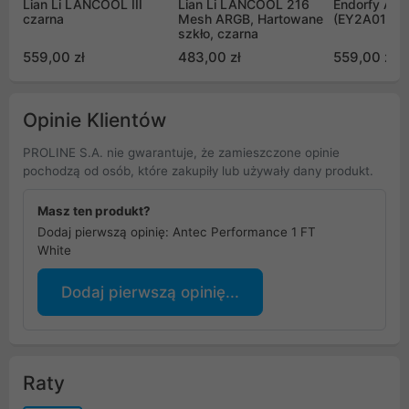
Lian Li LANCOOL III
Lian Li LANCOOL 216
Endorfy AR
czarna
Mesh ARGB, Hartowane
(EY2A013)
szkło, czarna
559,00 zł
483,00 zł
559,00 zł
Opinie Klientów
PROLINE S.A. nie gwarantuje, że zamieszczone opinie
pochodzą od osób, które zakupiły lub używały dany produkt.
Masz ten produkt?
Dodaj pierwszą opinię: Antec Performance 1 FT
White
Dodaj pierwszą opinię...
Raty