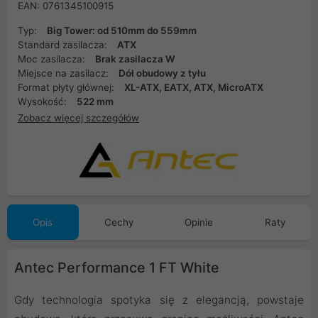
EAN: 0761345100915
Typ:
Big Tower: od 510mm do 559mm
Standard zasilacza:
ATX
Moc zasilacza:
Brak zasilacza W
Miejsce na zasilacz:
Dół obudowy z tyłu
Format płyty głównej:
XL-ATX, EATX, ATX, MicroATX
Wysokość:
522 mm
Zobacz więcej szczegółów
Opis
Cechy
Opinie
Raty
Antec Performance 1 FT White
Gdy technologia spotyka się z elegancją, powstaje