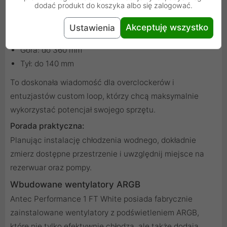
Obudowa umożliwia instalację radiatorów chłodzenia
dodać produkt do koszyka albo się zalogować.
wodnego o dużych rozmiarach:
Akceptuję wszystko
Ustawienia
Przód: do 420 mm
Góra: do 360 mm
Tył: do 140 mm
To doskonała wiadomość dla overclockerów i
entuzjastów custom loop, którzy chcą maksymalnie
wykorzystać potencjał swojego sprzętu.
Porada praktyczna:
Planując instalację chłodzenia wodnego, dokładnie
zmierz dostępne przestrzenie i uwzględnij miejsce na
rezerwuar oraz pompy.
Wbudowane wentylatory ARGB
Antec Performance 1 FT White posiada fabrycznie
zainstalowane wentylatory z podświetleniem ARGB,
które nie tylko efektywnie chłodzą, ale także dodają