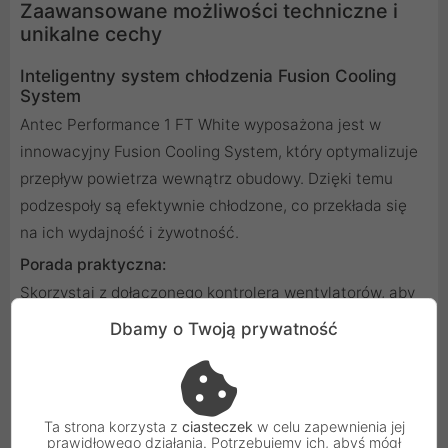
Zaawansowane możliwości techniczne i
unikalne cechy
Inteligentny system chłodzenia Fusion Cooling
System
Antec Performance 1 FT White wyposażona jest w
innowacyjny Fusion Cooling System, który optymalizuje
przepływ powietrza wewnątrz obudowy. Dzięki temu
podzespoły są efektywnie chłodzone, co przekłada się
na ich wydajność i żywotność.
Porada praktyczna:
Skorzystaj z dołączonego kontrolera wentylatorów, aby
dostosować prędkość obrotową do swoich potrzeb -
Dbamy o Twoją prywatność
cichej pracy lub maksymalnego chłodzenia podczas
intensywnych zadań.
Obsługa zaawansowanych konfiguracji
chłodzenia wodnego
Ta strona korzysta z
ciasteczek
w celu zapewnienia jej
prawidłowego działania. Potrzebujemy ich, abyś mógł