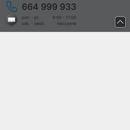
664 999 933
pon. - pt.
9:00 - 17:00
sob. - niedz.
nieczynne
pomoc@proline.pl
Dołącz do nas
Zgłoś błąd na stronie
Proline SA z siedzibą w Mirkowie (55-095), przy ul. Brzozowej 5,
wpisana do rejestru przedsiębiorców Krajowego Rejestru Sądowego
przez Sąd Rejonowy dla Wrocławia-Fabrycznej we Wrocławiu, VI
Wydział Gospodarczy Krajowego Rejestru Sądowego pod nr KRS:
0000282071, NIP: 8951898022, REGON: 020482041, BDO:
000437899. Kapitał zakładowy Spółki wynosi 500000,00 zł i został
on opłacony w całości.
© proline 1996 - 2026. Wszelkie prawa zastrzeżone.