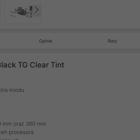
Następny
Opinie
Raty
lack TG Clear Tint
stra miodu
80 mm oraz 360 mm
zeń procesora