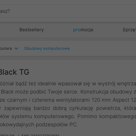
Bestsellery
pro
mocje
Sprzę
putera
Obudowy komputerowe
Black TG
niał bądź też idealnie wpasował się w wystrój wnętrz
 Black może podbić Twoje serce. Konstrukcja obudowy 
ze czarnym i czterema wentylatorami 120 mm Aspect 1
zapewniają bardzo dobrą cyrkulację powietrza, któr
społów systemu komputerowego. Pomimo kompaktoweg
ysokowydajnych podzespołów PC.
OR1X-06
EAN: 7340172703631