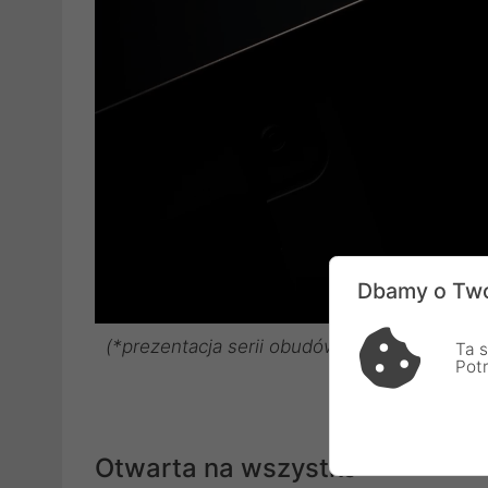
Dbamy o Two
(*prezentacja serii obudów Fractal Design 
Ta s
Pot
Otwarta na wszystko