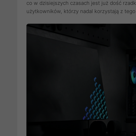
co w dzisiejszych czasach jest już dość rza
użytkowników, którzy nadal korzystają z tego