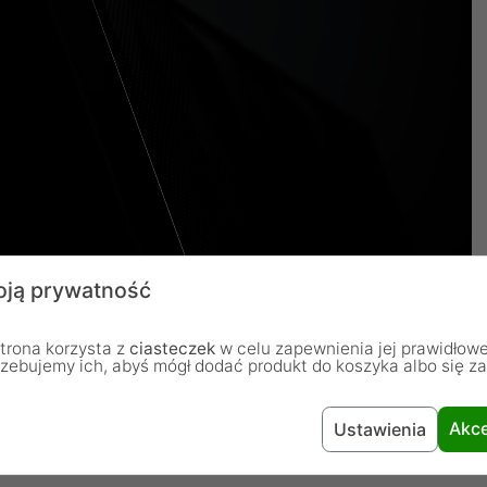
ją prywatność
Pop XL Air przedstawia również inne modele niż FD-C-
trona korzysta z
ciasteczek
w celu zapewnienia jej prawidłowe
rzebujemy ich, abyś mógł dodać produkt do koszyka albo się z
POR1X-06)
Akce
Ustawienia