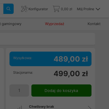
Konfigurator
0,00 zł
Mój Proline
t gamingowy
Wyprzedaż
Kontakt
489,00 zł
Wysyłkowa:
a
499,00 zł
Stacjonarna:
z
2
a
Dodaj do koszyka
o
Chwilowy brak