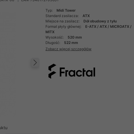
Typ:
Midi Tower
Standard zasilacza:
ATX
Miejsce na zasilacz:
Dół obudowy z tyłu
Format płyty głównej:
E-ATX / ATX / MICROATX /
MITX
Wysokość:
520 mm
Długość:
522 mm
Zobacz więcej szczegółów
Następny
uktu