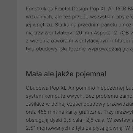
Konstrukcja Fractal Design Pop XL Air RGB B
wizualnych, ale też przede wszystkim aby ef
jej wnętrzu. Siatka na przednim panelu umoż
nią trzy wentylatory 120 mm Aspect 12 RGB w
z wieloma otworami wentylacyjnymi i filtre
tyłu obudowy, skutecznie wyprowadzają gorą
Mała ale jakże pojemna!
Obudowa Pop XL Air pomimo niepozornej bu
system komputerowych. Bez problemu zamont
zasilacz w dolnej części obudowy przewidzi
oraz 455 mm na karty graficzne. Trzy niezw
obsługują dyski 3,5 cala i 2,5 cala. W zesta
2,5" montowanych z tyłu za płytą główną. W P