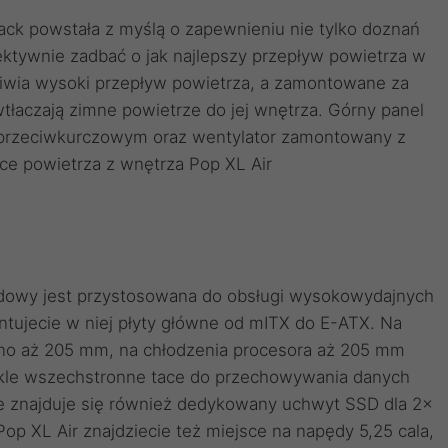
lack powstała z myślą o zapewnieniu nie tylko doznań
ektywnie zadbać o jak najlepszy przepływ powietrza w
liwia wysoki przepływ powietrza, a zamontowane za
tłaczają zimne powietrze do jej wnętrza. Górny panel
m przeciwkurczowym oraz wentylator zamontowany z
ce powietrza z wnętrza Pop XL Air
dowy jest przystosowana do obsługi wysokowydajnych
ujecie w niej płyty główne od mITX do E-ATX. Na
ano aż 205 mm, na chłodzenia procesora aż 205 mm
ykle wszechstronne tace do przechowywania danych
wie znajduje się również dedykowany uchwyt SSD dla 2x
op XL Air znajdziecie też miejsce na napędy 5,25 cala,