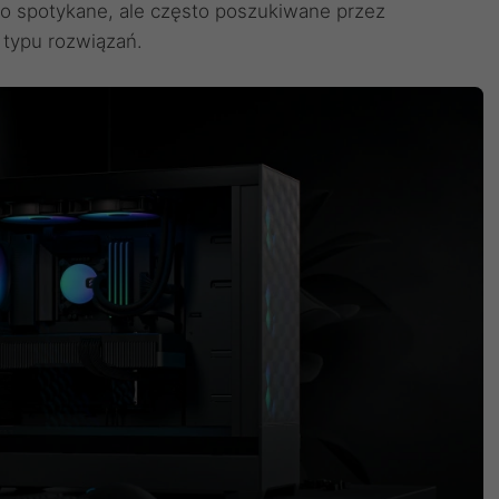
dko spotykane, ale często poszukiwane przez
 typu rozwiązań.