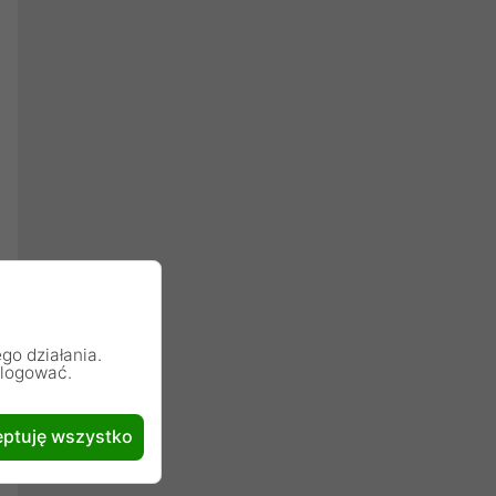
go działania.
alogować.
ptuję wszystko