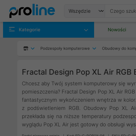
Produkty
Kategorie
Nowości
Producenci
Podzespoły komputerowe
Obudowy do kom
Kategorie
Fractal Design Pop XL Air RGB 
Chcesz aby Twój system komputerowy się wyróż
pomieszczenia? Fractal Design Pop XL Air RGB
fantastycznym wykończeniem wnętrza w kolor
z podświetleniem RGB. Obudowy Pop XL Air 
przekłada się na niższe temperatury podze
wyglądu Pop XL Air jest gotowy do obsługi w
Dodaj pierwszą opinię
Kod: FD-C-POR1X-06
SKU: FD-C-P