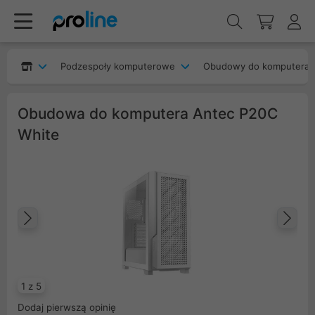
Podzespoły komputerowe
Obudowy do komputera
Obudowa do komputera Antec P20C
White
Poprzedni
Na
1 z 5
Dodaj pierwszą opinię