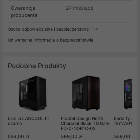
Gwarancja
24 miesiące
producenta
Osoba odpowiedzialna i bezpieczeństwo
Uniwersalna informacja o bezpieczeństwie
Podobne Produkty
Lian Li LANCOOL III
Fractal Design North
Endorfy AR
czarna
Charcoal Black TG Dark
(EY2A013)
FD-C-NOR1C-02
559,00 zł
599,00 zł
559,00 zł