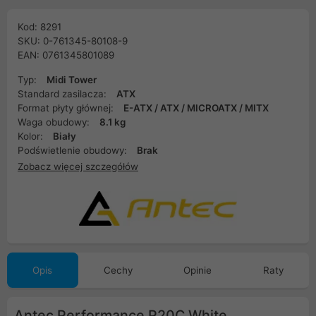
Kod: 8291
SKU: 0-761345-80108-9
EAN: 0761345801089
Typ:
Midi Tower
Standard zasilacza:
ATX
Format płyty głównej:
E-ATX / ATX / MICROATX / MITX
Waga obudowy:
8.1 kg
Kolor:
Biały
Podświetlenie obudowy:
Brak
Zobacz więcej szczegółów
Opis
Cechy
Opinie
Raty
Antec Performance P20C White