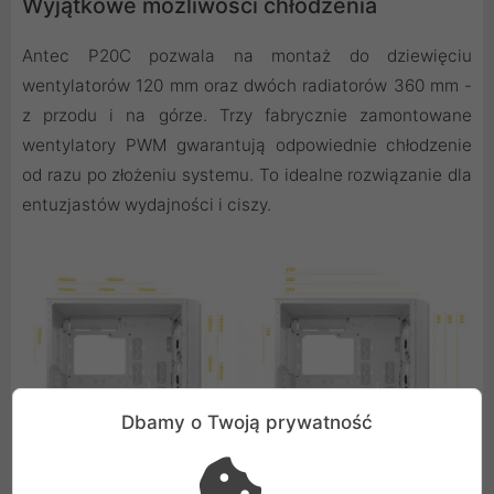
Wyjątkowe możliwości chłodzenia
Antec P20C pozwala na montaż do dziewięciu
wentylatorów 120 mm oraz dwóch radiatorów 360 mm -
z przodu i na górze. Trzy fabrycznie zamontowane
wentylatory PWM gwarantują odpowiednie chłodzenie
od razu po złożeniu systemu. To idealne rozwiązanie dla
entuzjastów wydajności i ciszy.
Dbamy o Twoją prywatność