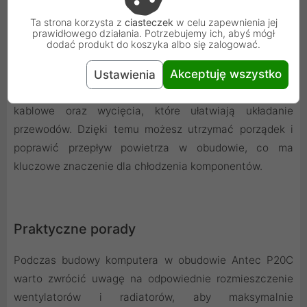
Ta strona korzysta z
ciasteczek
w celu zapewnienia jej
prawidłowego działania. Potrzebujemy ich, abyś mógł
dodać produkt do koszyka albo się zalogować.
Przemyślane zarządzanie kablami
Akceptuję wszystko
Ustawienia
Obudowa oferuje dobrze zaprojektowane kanały
kablowe oraz wycięcia, które ułatwiają układanie
przewodów. Dzięki temu możesz utrzymać porządek i
poprawić przepływ powietrza w obudowie, co ma
kluczowe znaczenie dla chłodzenia komponentów.
Praktyczne porady
Podczas budowy komputera w obudowie Antec P20C
warto zwrócić uwagę na odpowiednie rozmieszczenie
wentylatorów i radiatorów, aby maksymalnie