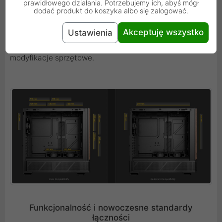
prawidłowego działania. Potrzebujemy ich, abyś mógł
zestawów. Zwolennicy tradycyjnych rozwiązań mogą z
dodać produkt do koszyka albo się zalogować.
kolei zamontować chłodzenie procesora o wysokości do
175 mm. Duża przestrzeń wewnętrzna ułatwia również
Akceptuję wszystko
Ustawienia
sam proces składania komputera i późniejsze
modyfikacje sprzętowe.
Funkcjonalność i nowoczesne standardy
łączności