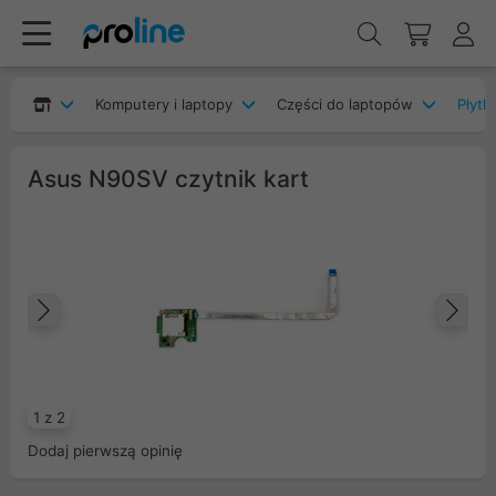
Komputery i laptopy
Części do laptopów
Płytk
Asus N90SV czytnik kart
Poprzedni
Na
1 z 2
Dodaj pierwszą opinię