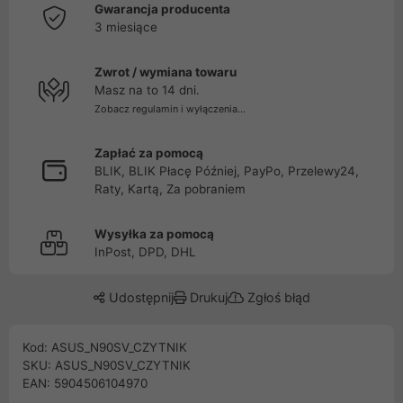
Gwarancja producenta
3 miesiące
Zwrot / wymiana towaru
Masz na to 14 dni.
Zobacz regulamin i wyłączenia...
Zapłać za pomocą
BLIK, BLIK Płacę Później, PayPo, Przelewy24,
Raty, Kartą, Za pobraniem
Wysyłka za pomocą
InPost, DPD, DHL
Udostępnij
Drukuj
Zgłoś błąd
Kod: ASUS_N90SV_CZYTNIK
SKU: ASUS_N90SV_CZYTNIK
EAN: 5904506104970