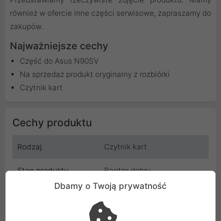
również w ofercie inne części serwisowe, zapraszamy do
zakupów.
Najważniejsze cechy
Część do Asus N90SV
Na sprzedaż produkt oryginalny z rozbiórki
Czytnik kart
Cechy produktu
Rodzaj
Czytnik kart
Stan produktu
Bardzo dobry
Dbamy o Twoją prywatność
Producent
Asus
Kod
ASUS_N90SV_CZYTNIK