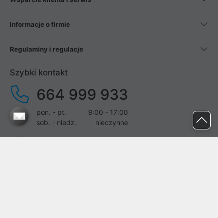
Informacje o firmie
Regulaminy i regulacje
Szybki kontakt
664 999 933
pon. - pt.
9:00 - 17:00
sob. - niedz.
nieczynne
pomoc@proline.pl
Dołącz do nas
Zgłoś błąd na stronie