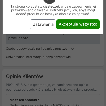
Ta strona korzysta z
ciasteczek
w celu zapewnienia jej
SKU
ASUS_N90SV_CZYTNIK
prawidłowego działania. Potrzebujemy ich, abyś mógł
dodać produkt do koszyka albo się zalogować.
EAN
5904506104970
Akceptuję wszystko
Ustawienia
Gwarancja
3 miesiące
producenta
Osoba odpowiedzialna i bezpieczeństwo
Uniwersalna informacja o bezpieczeństwie
Opinie Klientów
PROLINE S.A. nie gwarantuje, że zamieszczone opinie
pochodzą od osób, które zakupiły lub używały dany produkt.
Masz ten produkt?
Dodaj pierwszą opinię: Asus N90SV czytnik kart