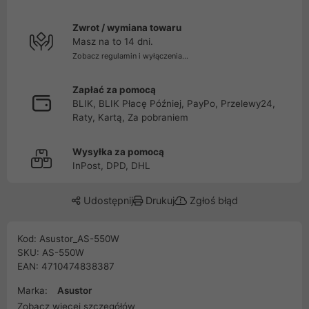
Zwrot / wymiana towaru
Masz na to 14 dni.
Zobacz regulamin i wyłączenia...
Zapłać za pomocą
BLIK, BLIK Płacę Później, PayPo, Przelewy24,
Raty, Kartą, Za pobraniem
Wysyłka za pomocą
InPost, DPD, DHL
Udostępnij
Drukuj
Zgłoś błąd
Kod: Asustor_AS-550W
SKU: AS-550W
EAN: 4710474838387
Marka:
Asustor
Zobacz więcej szczegółów