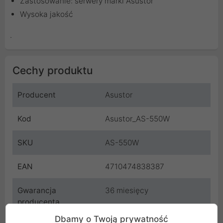
Zastosowanie: serwery marki Asustor
Wysoka jakość
.
Cechy produktu
Producent
Asustor
Kod
Asustor_AS-550W
SKU
AS-550W
EAN
4710474838387
Gwarancja
36 miesięcy
producenta
Dbamy o Twoją prywatność