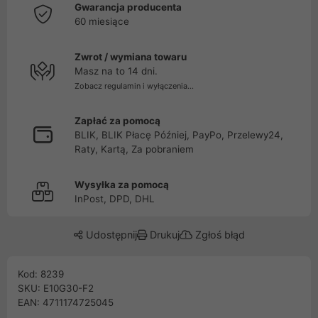
Gwarancja producenta
60 miesiące
Zwrot / wymiana towaru
Masz na to 14 dni.
Zobacz regulamin i wyłączenia...
Zapłać za pomocą
BLIK, BLIK Płacę Później, PayPo, Przelewy24,
Raty, Kartą, Za pobraniem
Wysyłka za pomocą
InPost, DPD, DHL
Udostępnij
Drukuj
Zgłoś błąd
Kod: 8239
SKU: E10G30-F2
EAN: 4711174725045