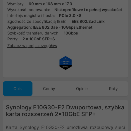
Wymiary:
69 mm x 168 mm x 17.3
Wysokość mocowania:
Niskoprofilowe i o pełnej wysokości
Interfejs magistrali hosta:
PCIe 3.0 x8
Zgodność ze specyfikacją IEEE:
IEEE 802.3ad Link
Aggregation; IEEE 802.3ae - 10Gbps Ethernet
Szybkość transferu danych:
10Gbps
Porty:
2 x 10GbE SFP+S
Zobacz więcej szczegółów
Opis
Cechy
Opinie
Raty
Synology E10G30-F2 Dwuportowa, szybka
karta rozszerzeń 2x10GbE SFP+
Karta Synology E10G30-F2 umożliwia rozbudowę sieci