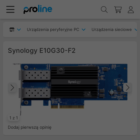
Urządzenia peryferyjne PC
Urządzenia sieciowe
Synology E10G30-F2
Poprzedni
Na
1 z 1
Dodaj pierwszą opinię