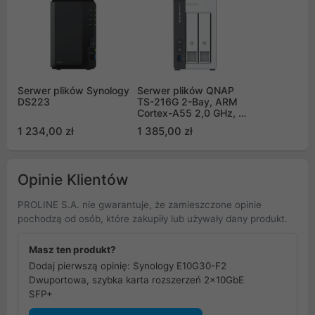
Serwer plików Synology
Serwer plików QNAP
DS223
TS-216G 2-Bay, ARM
Cortex-A55 2,0 GHz, 4
GB DDR4 RAM, 1x USB
1 234,00 zł
1 385,00 zł
3.2 Gen 1, 2x USB 2.0,
1x 2,5GbE LAN, 1x
1GbE LAN
Opinie Klientów
PROLINE S.A. nie gwarantuje, że zamieszczone opinie
pochodzą od osób, które zakupiły lub używały dany produkt.
Masz ten produkt?
Dodaj pierwszą opinię: Synology E10G30-F2
Dwuportowa, szybka karta rozszerzeń 2x10GbE
SFP+