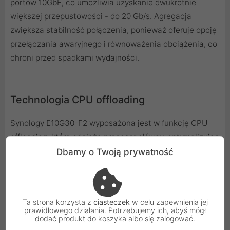
portów 10GbE, co umożliwia uzyskanie dwukrotnie
większej przepustowości - do 20 Gb/s. Agregacja
zwiększa stabilność połączenia, ponieważ oferuje opcję
przełączania awaryjnego i równoważenia obciążenia, co
chroni przed spadkami wydajności.
Technologia CPU offloading
Synology E10G30-F2 wyposażona jest w funkcję CPU
offloading, która odciąża procesor główny, optymalizując
wydajność całego systemu. Dzięki tej technologii karta
Dbamy o Twoją prywatność
efektywnie rozdziela zasoby, co pozwala zwiększyć
stabilność systemu przy dużym obciążeniu.
Ta strona korzysta z
ciasteczek
w celu zapewnienia jej
prawidłowego działania. Potrzebujemy ich, abyś mógł
Obsługiwane modele:
dodać produkt do koszyka albo się zalogować.