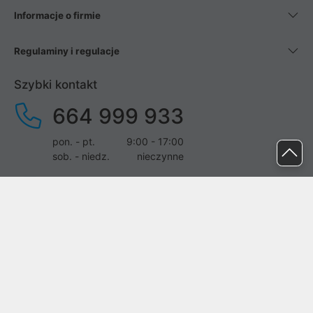
Informacje o firmie
Regulaminy i regulacje
Szybki kontakt
664 999 933
pon. - pt.
9:00 - 17:00
sob. - niedz.
nieczynne
pomoc@proline.pl
Dołącz do nas
Zgłoś błąd na stronie
Proline SA z siedzibą w Mirkowie (55-095), przy ul. Brzozowej 5,