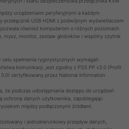
yferyjnych i stanu bezpieczeństwa przełącznika KVM
między urządzeniami peryferyjnymi a każdym
y przełącznik USB HDMI z podwójnym wyświetlaczem
 pozwala również komputerom o różnych poziomach
ę, mysz, monitor, zestaw głośników i wspólny czytnik
 celu spełnienia rygorystycznych wymagań
stwa komunikacji, jest zgodny z PSS PP v3.0 (Profil
 3.0) certyfikowany przez National Information
 że ​​podczas udostępniania dostępu do urządzeń
 ochronę danych użytkownika, zapobiegając
yciekom między podłączonymi źródłami.
izolowany i jednokierunkowy przepływ danych,