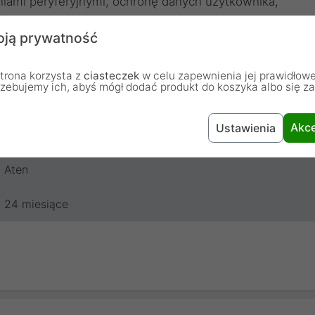
eniami peryferyjnymi, ochronę danych użytkownika,
eń, konstrukcja antywłamaniowa.
ją prywatność
cy z kilkoma komputerami i zapewniając większe
ma wygodną konstrukcję, która pozwala natychmiast
trona korzysta z
ciasteczek
w celu zapewnienia jej prawidłowe
rzebujemy ich, abyś mógł dodać produkt do koszyka albo się z
Akce
Ustawienia
Aten
24 miesiące