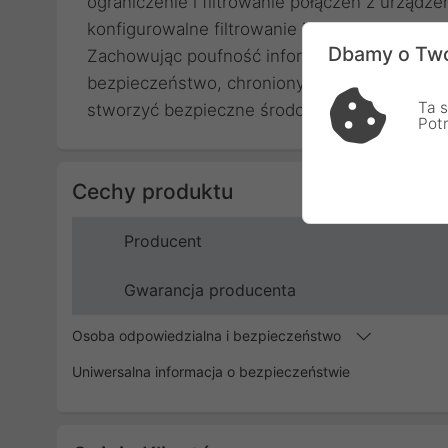
ograniczenie i filtrowanie połączeń z urządz
konfigurowalne filtrowanie i kontrola urządz
Dbamy o Two
Zachowując poufność informacji podczas pra
bezpieczeństwo, chroniony przełącznik KVM 
Ta s
stworzyć bezpieczne środowisko.
Pot
Cechy produktu
Producent
Gwarancja producenta
Osoba odpowiedzialna i bezpieczeństwo
Uniwersalna informacja o bezpieczeństwie