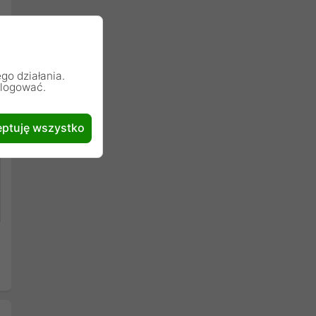
go działania.
alogować.
ptuję wszystko