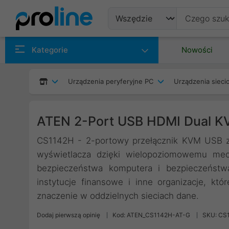
Produkty
Kategorie
Nowości
Producenci
Urządzenia peryferyjne PC
Urządzenia siec
Kategorie
ATEN 2-Port USB HDMI Dual 
CS1142H - 2-portowy przełącznik KVM USB 
wyświetlacza dzięki wielopoziomowemu me
bezpieczeństwa komputera i bezpieczeństwa
instytucje finansowe i inne organizacje, kt
znaczenie w oddzielnych sieciach dane.
Dodaj pierwszą opinię
Kod: ATEN_CS1142H-AT-G
SKU: CS