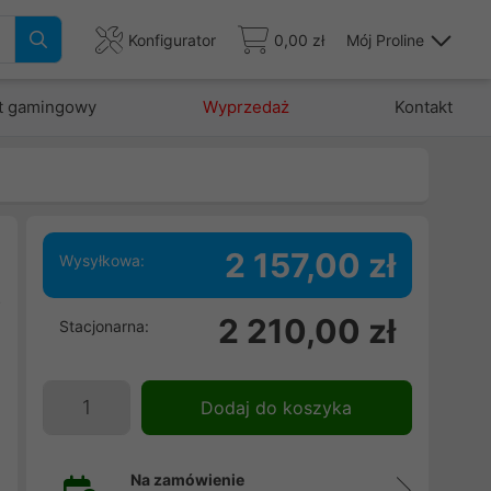
Konfigurator
0,00 zł
Mój Proline
t gamingowy
Wyprzedaż
Kontakt
2 157,00 zł
Wysyłkowa:
o
2 210,00 zł
Stacjonarna:
m
,
e
Dodaj do koszyka
Na zamówienie