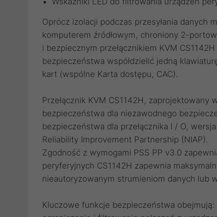
Wskaźniki LED do filtrowania urządzeń per
Oprócz izolacji podczas przesyłania danych 
komputerem źródłowym, chroniony 2-portow
i bezpiecznym przełącznikiem KVM CS1142H
bezpieczeństwa współdzielić jedną klawiatur
kart (wspólne Karta dostępu, CAC).
Przełącznik KVM CS1142H, zaprojektowany w
bezpieczeństwa dla niezawodnego bezpieczeń
bezpieczeństwa dla przełącznika I / O, wersja
Reliability Improvement Partnership (NIAP).
Zgodność z wymogami PSS PP v3.0 zapewnia,
peryferyjnych CS1142H zapewnia maksymalną
nieautoryzowanym strumieniom danych lub w
Kluczowe funkcje bezpieczeństwa obejmują: 