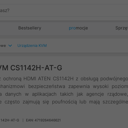
Bestsellery
pro
mocje
Sprzę
iowe
Urządzenia KVM
KVM CS1142H-AT-G
z ochroną HDMI ATEN CS1142H z obsługą podwójneg
chanizmowi bezpieczeństwa zapewnia wysoki pozio
 danych w aplikacjach takich jak agencje rządowe
óre często zajmują się poufnością lub mają szczególn
1142H-AT-G
EAN: 4719264646621