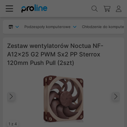
Podzespoły komputerowe
Chłodzenie do komputer
Zestaw wentylatorów Noctua NF-
A12x25 G2 PWM Sx2 PP Sterrox
120mm Push Pull (2szt)
Poprzedni
Na
1 z 4