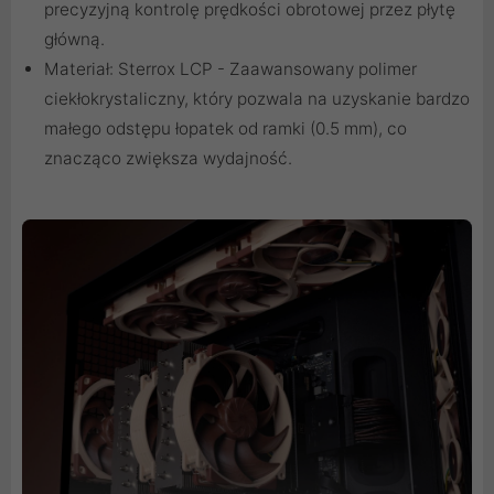
precyzyjną kontrolę prędkości obrotowej przez płytę
główną.
Materiał: Sterrox LCP - Zaawansowany polimer
ciekłokrystaliczny, który pozwala na uzyskanie bardzo
małego odstępu łopatek od ramki (0.5 mm), co
znacząco zwiększa wydajność.