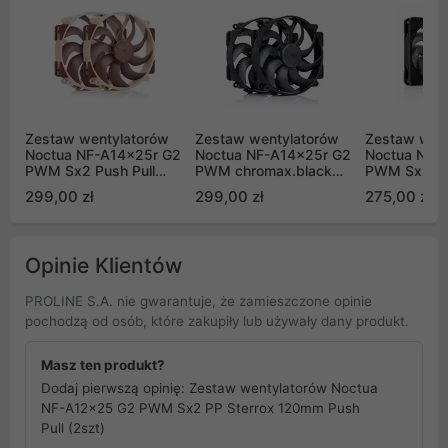
Zestaw wentylatorów
Zestaw wentylatorów
Zestaw wen
Noctua NF-A14x25r G2
Noctua NF-A14x25r G2
Noctua NF-
PWM Sx2 Push Pull
PWM chromax.black
PWM Sx2-P
140mm
Sx2-PP Rounded
chromax.bl
299,00 zł
299,00 zł
275,00 zł
Sterrox 140mm Push
Pull (2szt)
Opinie Klientów
PROLINE S.A. nie gwarantuje, że zamieszczone opinie
pochodzą od osób, które zakupiły lub używały dany produkt.
Masz ten produkt?
Dodaj pierwszą opinię: Zestaw wentylatorów Noctua
NF-A12x25 G2 PWM Sx2 PP Sterrox 120mm Push
Pull (2szt)