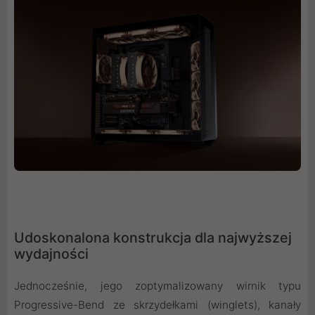
Udoskonalona konstrukcja dla najwyższej
wydajności
Jednocześnie, jego zoptymalizowany wirnik typu
Progressive-Bend ze skrzydełkami (winglets), kanały