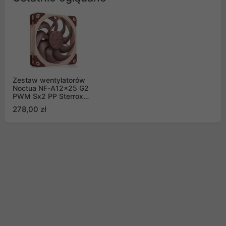
Zestaw wentylatorów
Noctua NF-A12x25 G2
PWM Sx2 PP Sterrox
120mm Push Pull (2szt)
278,00 zł