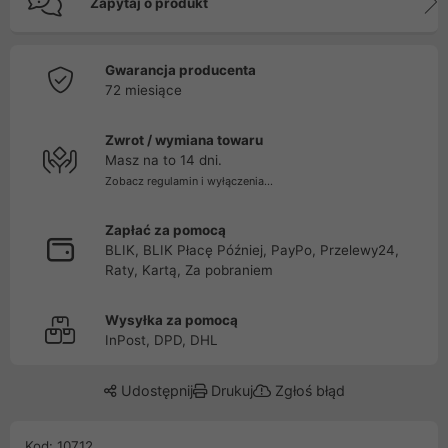
Zapytaj o produkt
Gwarancja producenta
72 miesiące
Zwrot / wymiana towaru
Masz na to 14 dni.
Zobacz regulamin i wyłączenia...
Zapłać za pomocą
BLIK, BLIK Płacę Później, PayPo, Przelewy24,
Raty, Kartą, Za pobraniem
Wysyłka za pomocą
InPost, DPD, DHL
Udostępnij
Drukuj
Zgłoś błąd
Kod: 10712