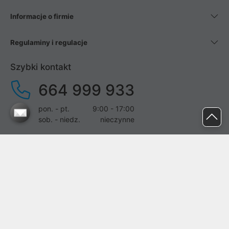
Informacje o firmie
Regulaminy i regulacje
Szybki kontakt
664 999 933
pon. - pt.
9:00 - 17:00
sob. - niedz.
nieczynne
pomoc@proline.pl
Dołącz do nas
Zgłoś błąd na stronie
Proline SA z siedzibą w Mirkowie (55-095), przy ul. Brzozowej 5,