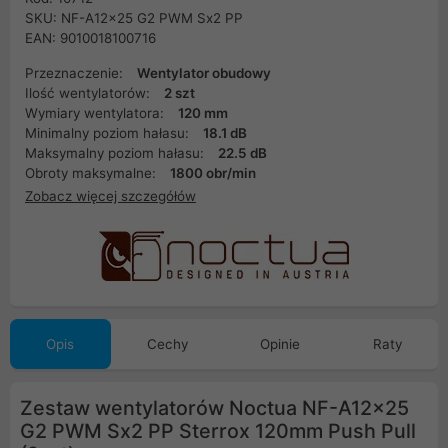
SKU: NF-A12x25 G2 PWM Sx2 PP
EAN: 9010018100716
Przeznaczenie:
Wentylator obudowy
Ilość wentylatorów:
2 szt
Wymiary wentylatora:
120 mm
Minimalny poziom hałasu:
18.1 dB
Maksymalny poziom hałasu:
22.5 dB
Obroty maksymalne:
1800 obr/min
Zobacz więcej szczegółów
Opis
Cechy
Opinie
Raty
Zestaw wentylatorów Noctua NF-A12x25
G2 PWM Sx2 PP Sterrox 120mm Push Pull