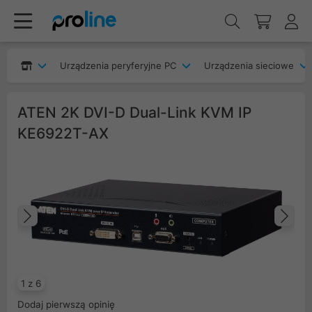
Urządzenia peryferyjne PC
Urządzenia sieciowe
ATEN 2K DVI-D Dual-Link KVM IP
KE6922T-AX
Poprzedni
Na
1 z 6
Dodaj pierwszą opinię