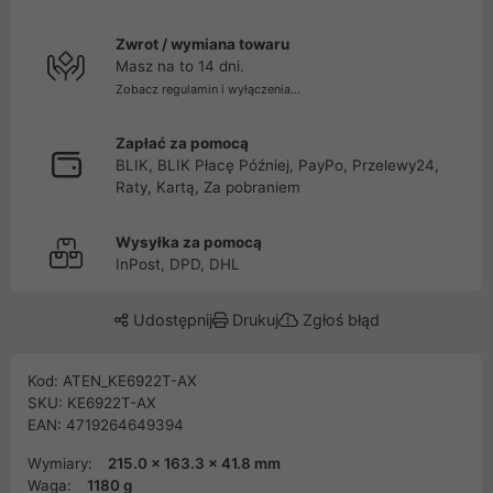
Zwrot / wymiana towaru
Masz na to 14 dni.
Zobacz regulamin i wyłączenia...
Zapłać za pomocą
BLIK, BLIK Płacę Później, PayPo, Przelewy24,
Raty, Kartą, Za pobraniem
Wysyłka za pomocą
InPost, DPD, DHL
Udostępnij
Drukuj
Zgłoś błąd
Kod: ATEN_KE6922T-AX
SKU: KE6922T-AX
EAN: 4719264649394
Wymiary:
215.0 x 163.3 x 41.8 mm
Waga:
1180 g