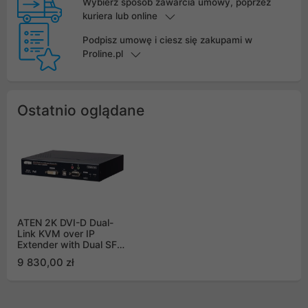
Wybierz sposób zawarcia umowy, poprzez
kuriera lub online
Podpisz umowę i ciesz się zakupami w
Proline.pl
Ostatnio oglądane
ATEN 2K DVI-D Dual-
Link KVM over IP
Extender with Dual SFP
and PoE (Transmitter)
9 830,00 zł
KE6922T-AX