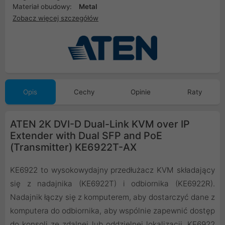
Materiał obudowy:
Metal
Zobacz więcej szczegółów
Opis
Cechy
Opinie
Raty
ATEN 2K DVI-D Dual-Link KVM over IP
Extender with Dual SFP and PoE
(Transmitter) KE6922T-AX
KE6922 to wysokowydajny przedłużacz KVM składający
się z nadajnika (KE6922T) i odbiornika (KE6922R).
Nadajnik łączy się z komputerem, aby dostarczyć dane z
komputera do odbiornika, aby wspólnie zapewnić dostęp
do konsoli ze zdalnej lub oddzielnej lokalizacji. KE6922