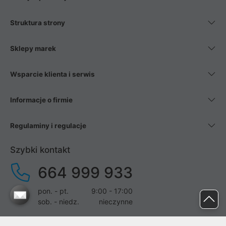
Struktura strony
Sklepy marek
Wsparcie klienta i serwis
Informacje o firmie
Regulaminy i regulacje
Szybki kontakt
664 999 933
pon. - pt.
9:00 - 17:00
sob. - niedz.
nieczynne
pomoc@proline.pl