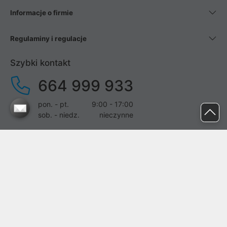
Informacje o firmie
Regulaminy i regulacje
Szybki kontakt
664 999 933
pon. - pt.
9:00 - 17:00
sob. - niedz.
nieczynne
pomoc@proline.pl
Dołącz do nas
Zgłoś błąd na stronie
Proline SA z siedzibą w Mirkowie (55-095), przy ul. Brzozowej 5,