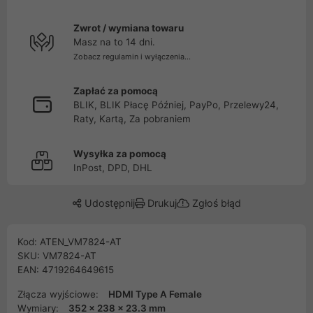
Zwrot / wymiana towaru
Masz na to 14 dni.
Zobacz regulamin i wyłączenia...
Zapłać za pomocą
BLIK, BLIK Płacę Później, PayPo, Przelewy24,
Raty, Kartą, Za pobraniem
Wysyłka za pomocą
InPost, DPD, DHL
Udostępnij
Drukuj
Zgłoś błąd
Kod: ATEN_VM7824-AT
SKU: VM7824-AT
EAN: 4719264649615
Złącza wyjściowe:
HDMI Type A Female
Wymiary:
352 x 238 x 23.3 mm