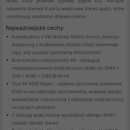
HDMI, który przenosi cyfrowy sygnał A/V, VM7824
zapewnia również 4 porty wejściowe stereo audio, które
umożliwiają osadzanie dźwięku stereo.
Najważniejsze cechy
Kompatybilny z VM Modular Matrix Switch; mieszaj i
dopasowuj z modułowymi płytami in/out dowolnego
typu, aby uzyskać optymalną elastyczność
Rzeczywiste rozdzielczości 4K - obsługuje
nieskompresowane rozdzielczości wideo do 3840 x
2160 / 4096 x 2160 @ 60 Hz
True 4K EDID Expert - wybiera optymalne ustawienia
EDID w celu płynnego uruchamiania, wysokiej jakości
wyświetlania i korzystania z najlepszej rozdzielczości
na różnych ekranach
Z obsługą audio można wyodrębnić dźwięk HDMI i
osadzić dźwięk stereo