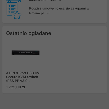
Podpisz umowę i ciesz się zakupami w
Proline.pl
Ostatnio oglądane
ATEN 8-Port USB DVI
Secure KVM Switch
(PSS PP v3.0
Compliant) CS1188D-
1 725,00 zł
AT-G