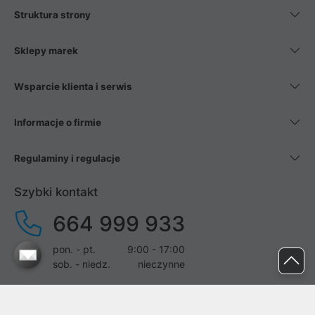
Struktura strony
Sklepy marek
Wsparcie klienta i serwis
Informacje o firmie
Regulaminy i regulacje
Szybki kontakt
664 999 933
pon. - pt.
9:00 - 17:00
sob. - niedz.
nieczynne
pomoc@proline.pl