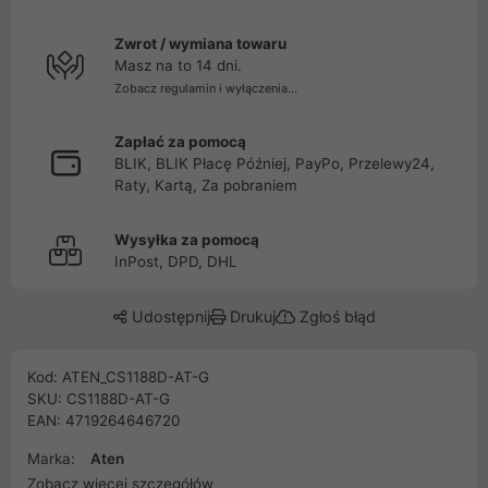
Zwrot / wymiana towaru
Masz na to 14 dni.
Zobacz regulamin i wyłączenia...
Zapłać za pomocą
BLIK, BLIK Płacę Później, PayPo, Przelewy24,
Raty, Kartą, Za pobraniem
Wysyłka za pomocą
InPost, DPD, DHL
Udostępnij
Drukuj
Zgłoś błąd
Kod: ATEN_CS1188D-AT-G
SKU: CS1188D-AT-G
EAN: 4719264646720
Marka:
Aten
Zobacz więcej szczegółów