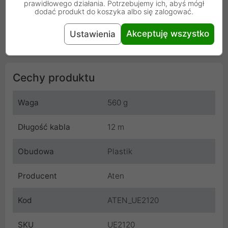
prawidłowego działania. Potrzebujemy ich, abyś mógł
dodać produkt do koszyka albo się zalogować.
Akceptuję wszystko
Ustawienia
Cechy produktu
Waga
560 g
Długość kabla
12 m
Obudowa
Plastik
Producent
Aten
Kod
ATEN_UE2120
SKU
UE2120