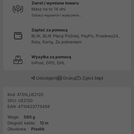
Zwrot / wymiana towaru
Masz na to 14 dni.
Zobacz regulamin i wyłączenia...
Zapłać za pomocą
BLIK, BLIK Płacę Później, PayPo, Przelewy24,
Raty, Kartą, Za pobraniem
Wysyłka za pomocą
InPost, DPD, DHL
Udostępnij
Drukuj
Zgłoś błąd
Kod: ATEN_UE2120
SKU: UE2120
EAN: 4710423775459
Waga:
560 g
Długość kabla:
12 m
Obudowa:
Plastik