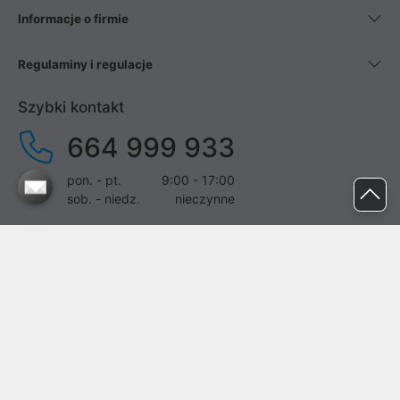
Informacje o firmie
Regulaminy i regulacje
Szybki kontakt
664 999 933
pon. - pt.
9:00 - 17:00
sob. - niedz.
nieczynne
pomoc@proline.pl
Dołącz do nas
Zgłoś błąd na stronie
Proline SA z siedzibą w Mirkowie (55-095), przy ul. Brzozowej 5,