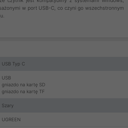
 że czytnik jest kompatybilny z systemami Windows,
sażonymi w port USB-C, co czyni go wszechstronnym
u.
USB Typ C
USB
gniazdo na kartę SD
gniazdo na kartę TF
Szary
UGREEN