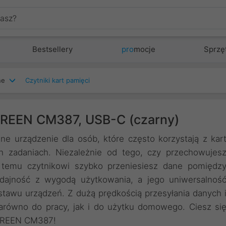
Bestsellery
pro
mocje
Sprzę
ne
Czytniki kart pamięci
UGREEN CM387, USB-C (czarny)
e urządzenie dla osób, które często korzystają z kar
 zadaniach. Niezależnie od tego, czy przechowujes
i temu czytnikowi szybko przeniesiesz dane pomiędz
wydajność z wygodą użytkowania, a jego uniwersalnoś
tawu urządzeń. Z dużą prędkością przesyłania danych 
zarówno do pracy, jak i do użytku domowego. Ciesz si
UGREEN CM387!