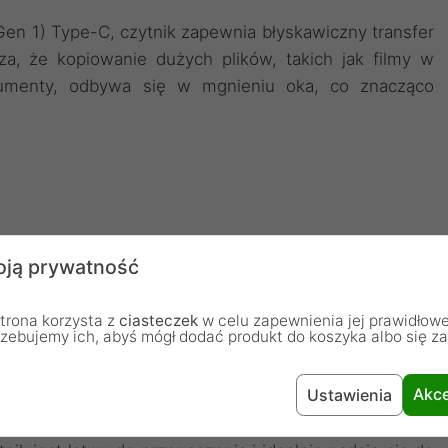
en 1) Type-C, czytnik zapewnia błyskawiczny transfer
a, że kopiowanie dużych plików, takich jak filmy w
kumenty, odbywa się w mgnieniu oka, co znacząco
czenie dodatkowych urządzeń, takich jak pendrive'y,
ją prywatność
k staje się wszechstronnym narzędziem, które zaspokoi
trona korzysta z
ciasteczek
w celu zapewnienia jej prawidłowe
rzebujemy ich, abyś mógł dodać produkt do koszyka albo się z
Akce
Ustawienia