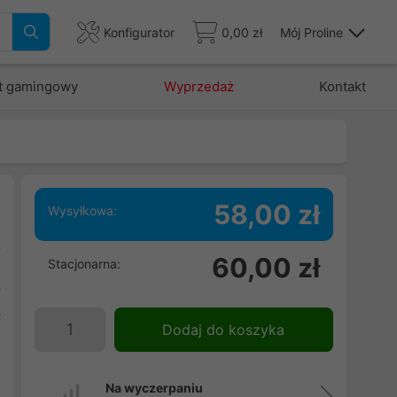
Konfigurator
0,00 zł
Mój Proline
t gamingowy
Wyprzedaż
Kontakt
58,00 zł
Wysyłkowa:
t
60,00 zł
Stacjonarna:
z
y
ć
Dodaj do koszyka
i
ę
Na wyczerpaniu