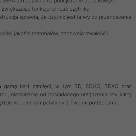
SB-A 2.0 pozwala na podłączenie dodatkowych
, zwiększając funkcjonalność czytnika.
rukcja sprawia, że czytnik jest łatwy do przenoszenia
kiej jakości materiałów, zapewnia trwałość i
.
ą gamę kart pamięci, w tym SD, SDHC, SDXC oraz
mu, niezależnie od posiadanego urządzenia czy karty
ędzie w pełni kompatybilny z Twoimi potrzebami.