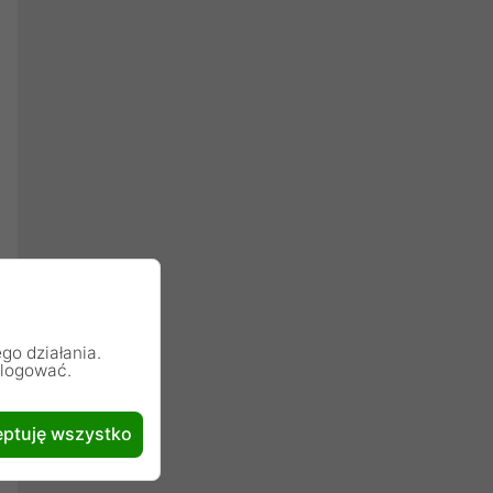
go działania.
alogować.
ptuję wszystko