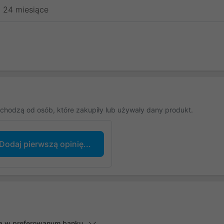
24 miesiące
chodzą od osób, które zakupiły lub używały dany produkt.
Dodaj pierwszą opinię...
lną w preferowanym banku