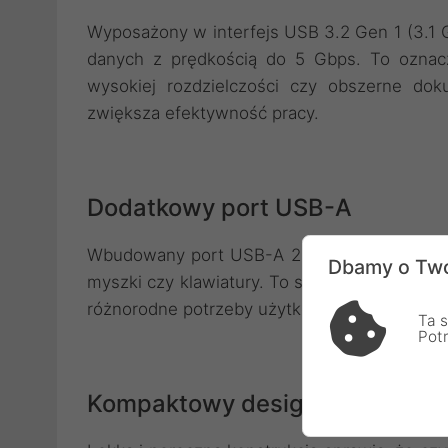
Wyposażony w interfejs USB 3.2 Gen 1 (3.1 G
danych z prędkością do 5 Gbps. To oznacz
wysokiej rozdzielczości czy obszerne do
zwiększa efektywność pracy.
Dodatkowy port USB-A
Wbudowany port USB-A 2.0 pozwala na podłą
Dbamy o Two
myszki czy klawiatury. To sprawia, że czytni
różnorodne potrzeby użytkownika.
Ta s
Pot
Kompaktowy design