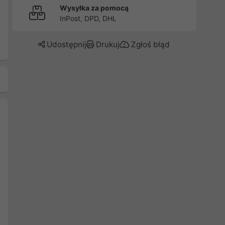
Wysyłka za pomocą
InPost, DPD, DHL
Udostępnij
Drukuj
Zgłoś błąd