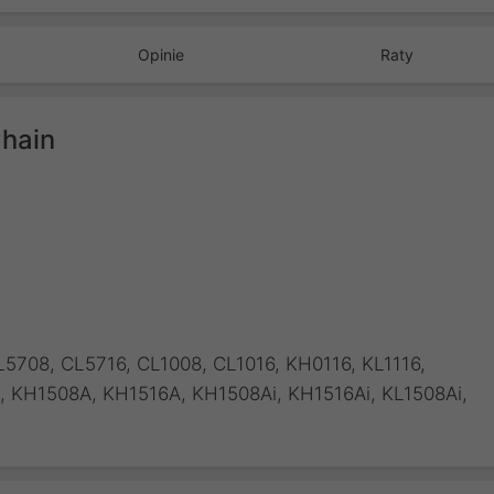
Opinie
Raty
Chain
708, CL5716, CL1008, CL1016, KH0116, KL1116,
A, KH1508A, KH1516A, KH1508Ai, KH1516Ai, KL1508Ai,