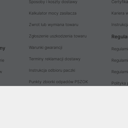
Sposoby i koszty dostawy
Certyfika
Kalkulator mocy zasilacza
Kariera w
Zwrot lub wymiana towaru
Instrukcj
Zgłoszenie uszkodzenia towaru
Regula
Warunki gwarancji
ony
Regulami
Terminy reklamacji dostawy
rie
Regulami
Instrukcja odbioru paczki
ów
Regulami
Punkty zbiorki odpadów PSZOK
Polityka 
Zgłoś niebezpieczny produkt, GPSR
Koszty g
Zużyty sprzęt elektryczny
Deklaracja dostępności