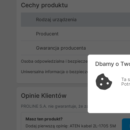
Cechy produktu
Rodzaj urządzenia
Producent
Gwarancja producenta
Osoba odpowiedzialna i bezpieczeństwo
Dbamy o Two
Uniwersalna informacja o bezpieczeństwie
Ta s
Pot
Opinie Klientów
PROLINE S.A. nie gwarantuje, że zamieszczone opinie po
Masz ten produkt?
Dodaj pierwszą opinię: ATEN kabel 2L-1705 5M