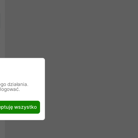
go działania.
alogować.
ptuję wszystko