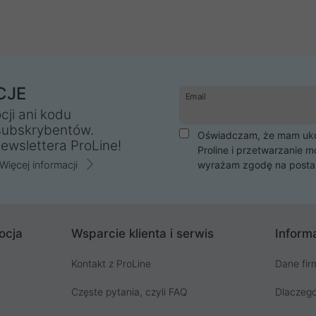
CJE
Email
cji ani kodu
subskrybentów.
Oświadczam, że mam ukoń
ewslettera ProLine!
Proline i przetwarzanie m
Więcej informacji
wyrażam zgodę na posta
ocja
Wsparcie klienta i serwis
Informa
Kontakt z ProLine
Dane fir
Częste pytania, czyli FAQ
Dlaczego