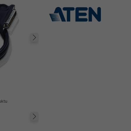
Następny
uktu
Następny