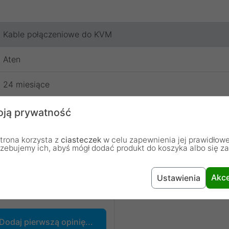
Kable połączeniowe do KVM
Aten
24 miesiące
ją prywatność
trona korzysta z
ciasteczek
w celu zapewnienia jej prawidłowe
rzebujemy ich, abyś mógł dodać produkt do koszyka albo się z
Akce
Ustawienia
chodzą od osób, które zakupiły lub używały dany produkt.
Dodaj pierwszą opinię...