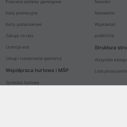
Polecane zestawy gamingowe
Nowości
Kody promocyjne
Newsletter
Karty podarunkowe
Wyprzedaż
Zakupy na raty
proMOCNI
Licencja esd
Struktura str
Usługi i rozszerzenia gwarancji
Wszystkie katego
Współpraca hurtowa i MŚP
Lista producent
Sprzedaż hurtowa
Oferta dla firm i instytucji
Przetargi i zamówienia publiczne