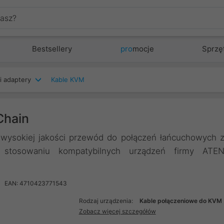
Bestsellery
pro
mocje
Sprzę
i adaptery
Kable KVM
Chain
 wysokiej jakości przewód do połączeń łańcuchowych 
 stosowaniu kompatybilnych urządzeń firmy ATE
EAN: 4710423771543
Rodzaj urządzenia:
Kable połączeniowe do KVM
Zobacz więcej szczegółów