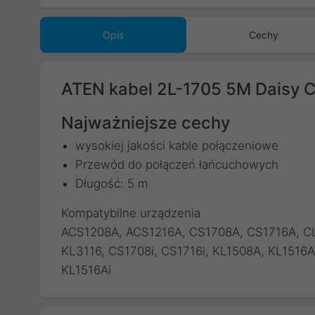
Opis
Cechy
ATEN kabel 2L-1705 5M Daisy 
Najważniejsze cechy
wysokiej jakości kable połączeniowe
Przewód do połączeń łańcuchowych
Długość: 5 m
Kompatybilne urządzenia
ACS1208A, ACS1216A, CS1708A, CS1716A, CL5
KL3116, CS1708i, CS1716i, KL1508A, KL1516
KL1516Ai