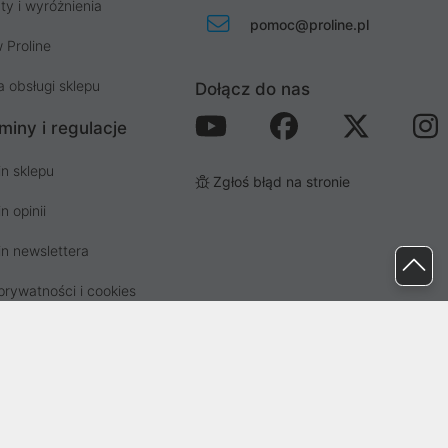
ty i wyróżnienia
pomoc@proline.pl
 Proline
a obsługi sklepu
Dołącz do nas
miny i regulacje
n sklepu
Zgłoś błąd na stronie
n opinii
n newslettera
prywatności i cookies
osp. odpadami