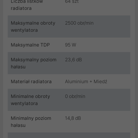
Liczba listków
64 szt
radiatora
Maksymalne obroty
2500 obr/min
wentylatora
Maksymalne TDP
95 W
Maksymalny poziom
23,6 dB
hałasu
Materiał radiatora
Aluminium + Miedź
Minimalne obroty
0 obr/min
wentylatora
Minimalny poziom
14,8 dB
hałasu