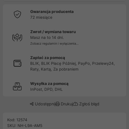
Gwarancja producenta
72 miesiące
Zwrot / wymiana towaru
Masz na to 14 dni.
Zobacz regulamin i wyłączenia...
Zapłać za pomocą
BLIK, BLIK Płacę Później, PayPo, Przelewy24,
Raty, Kartą, Za pobraniem
Wysyłka za pomocą
InPost, DPD, DHL
Udostępnij
Drukuj
Zgłoś błąd
Kod: 12574
SKU: NH-L9A-AM5