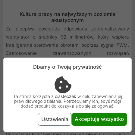
Kultura pracy na najwyższym poziomie
akustycznym
Za przepływ powietrza odpowiada zoptymalizowany
wentylator o średnicy 92 milimetrów, który wspiera
inteligentne sterowanie obrotami poprzez sygnał PWM.
Zastosowanie zaawansowanych rozwiązań
aerodynamicznych pozwala na uzyskanie wysokiego
Dbamy o Twoją prywatność
ciśnienia statycznego przy zachowaniu minimalnego
poziomu generowanego hałasu. Do zestawu dołączono
specjalny adapter, który umożliwia dodatkowe
ograniczenie maksymalnej prędkości obrotowej, co
Ta strona korzysta z
ciasteczek
w celu zapewnienia jej
prawidłowego działania. Potrzebujemy ich, abyś mógł
zadowoli najbardziej wymagających miłośników ciszy.
dodać produkt do koszyka albo się zalogować.
Nawet podczas intensywnej pracy, system chłodzenia
pozostaje ledwo słyszalny, zapewniając komfortowe
Akceptuję wszystko
Ustawienia
warunki do pracy i rozrywki bez zbędnych decybeli.
Precyzyjne łożyskowanie zapewnia płynną pracę przez