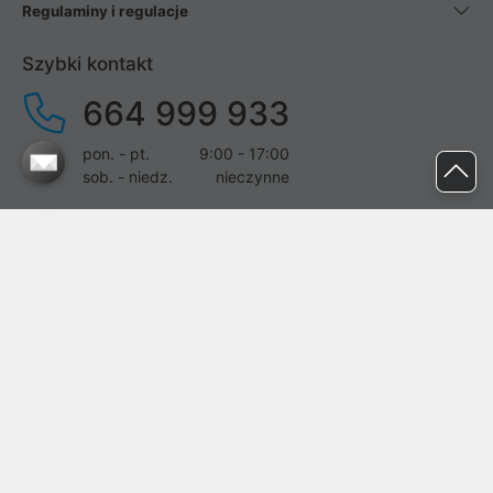
Regulaminy i regulacje
Szybki kontakt
664 999 933
pon. - pt.
9:00 - 17:00
sob. - niedz.
nieczynne
pomoc@proline.pl
Dołącz do nas
Zgłoś błąd na stronie
Proline SA z siedzibą w Mirkowie (55-095), przy ul. Brzozowej 5,
wpisana do rejestru przedsiębiorców Krajowego Rejestru Sądowego
przez Sąd Rejonowy dla Wrocławia-Fabrycznej we Wrocławiu, VI
Wydział Gospodarczy Krajowego Rejestru Sądowego pod nr KRS:
0000282071, NIP: 8951898022, REGON: 020482041, BDO: