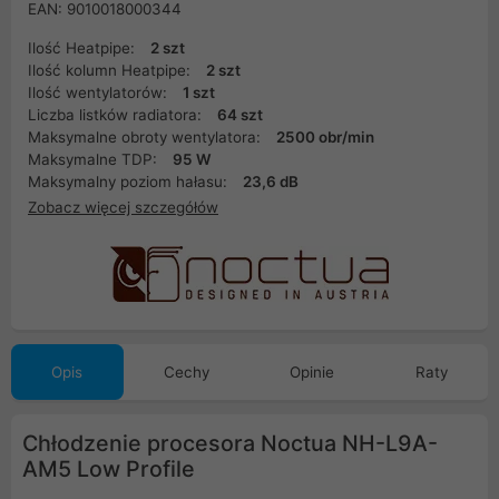
EAN: 9010018000344
Ilość Heatpipe:
2 szt
Ilość kolumn Heatpipe:
2 szt
Ilość wentylatorów:
1 szt
Liczba listków radiatora:
64 szt
Maksymalne obroty wentylatora:
2500 obr/min
Maksymalne TDP:
95 W
Maksymalny poziom hałasu:
23,6 dB
Zobacz więcej szczegółów
Opis
Cechy
Opinie
Raty
Chłodzenie procesora Noctua NH-L9A-
AM5 Low Profile