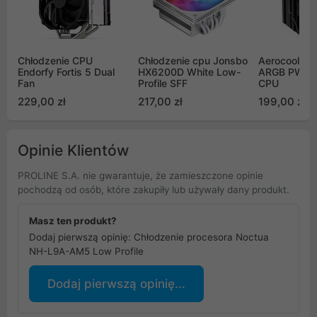
Chłodzenie CPU
Chłodzenie cpu Jonsbo
Aerocool PG
Endorfy Fortis 5 Dual
HX6200D White Low-
ARGB PWM, 
Fan
Profile SFF
CPU
229,00 zł
217,00 zł
199,00 zł
Opinie Klientów
PROLINE S.A. nie gwarantuje, że zamieszczone opinie
pochodzą od osób, które zakupiły lub używały dany produkt.
Masz ten produkt?
Dodaj pierwszą opinię: Chłodzenie procesora Noctua
NH-L9A-AM5 Low Profile
Dodaj pierwszą opinię...