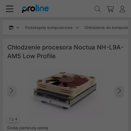
Podzespoły komputerowe
Chłodzenie do komputer
Chłodzenie procesora Noctua NH-L9A-
AM5 Low Profile
Poprzedni
Na
1 z 4
Dodaj pierwszą opinię