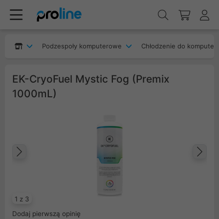
Podzespoły komputerowe
Chłodzenie do komputer
EK-CryoFuel Mystic Fog (Premix
1000mL)
Poprzedni
Na
1 z 3
Dodaj pierwszą opinię