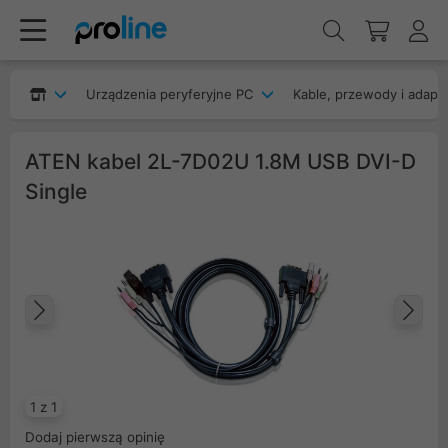
Urządzenia peryferyjne PC
Kable, przewody i adapt
ATEN kabel 2L-7D02U 1.8M USB DVI-D
Single
Poprzedni
Na
1 z 1
Dodaj pierwszą opinię