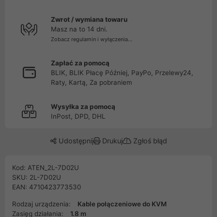
Zwrot / wymiana towaru
Masz na to 14 dni.
Zobacz regulamin i wyłączenia...
Zapłać za pomocą
BLIK, BLIK Płacę Później, PayPo, Przelewy24,
Raty, Kartą, Za pobraniem
Wysyłka za pomocą
InPost, DPD, DHL
Udostępnij
Drukuj
Zgłoś błąd
Kod: ATEN_2L-7D02U
SKU: 2L-7D02U
EAN: 4710423773530
Rodzaj urządzenia:
Kable połączeniowe do KVM
Zasięg działania:
1.8 m