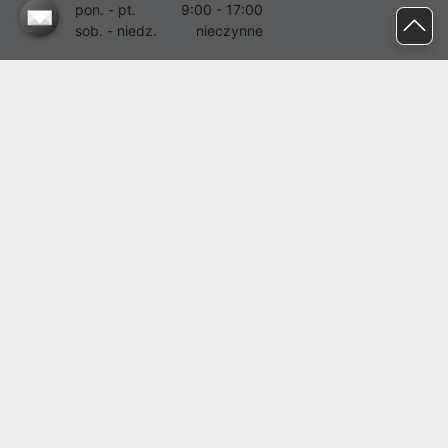
pon. - pt.
9:00 - 17:00
sob. - niedz.
nieczynne
pomoc@proline.pl
Dołącz do nas
Zgłoś błąd na stronie
Proline SA z siedzibą w Mirkowie (55-095), przy ul. Brzozowej 5,
wpisana do rejestru przedsiębiorców Krajowego Rejestru Sądowego
przez Sąd Rejonowy dla Wrocławia-Fabrycznej we Wrocławiu, VI
Wydział Gospodarczy Krajowego Rejestru Sądowego pod nr KRS:
0000282071, NIP: 8951898022, REGON: 020482041, BDO:
000437899. Kapitał zakładowy Spółki wynosi 500000,00 zł i został
on opłacony w całości.
© proline 1996 - 2026. Wszelkie prawa zastrzeżone.