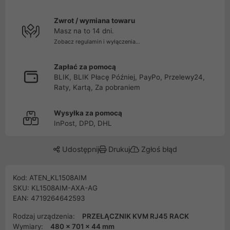
Zwrot / wymiana towaru
Masz na to 14 dni.
Zobacz regulamin i wyłączenia...
Zapłać za pomocą
BLIK, BLIK Płacę Później, PayPo, Przelewy24,
Raty, Kartą, Za pobraniem
Wysyłka za pomocą
InPost, DPD, DHL
Udostępnij
Drukuj
Zgłoś błąd
Kod: ATEN_KL1508AIM
SKU: KL1508AIM-AXA-AG
EAN: 4719264642593
Rodzaj urządzenia:
PRZEŁĄCZNIK KVM RJ45 RACK
Wymiary:
480 x 701 x 44 mm