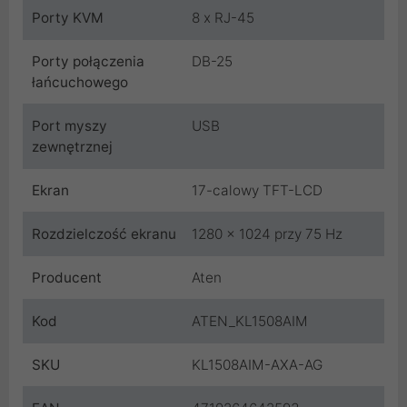
Porty KVM
8 x RJ-45
Porty połączenia
DB-25
łańcuchowego
Port myszy
USB
zewnętrznej
Ekran
17-calowy TFT-LCD
Rozdzielczość ekranu
1280 x 1024 przy 75 Hz
Producent
Aten
Kod
ATEN_KL1508AIM
SKU
KL1508AIM-AXA-AG