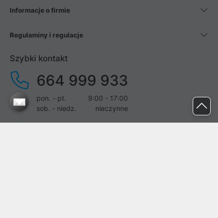
Informacje o firmie
Regulaminy i regulacje
Szybki kontakt
664 999 933
pon. - pt.
9:00 - 17:00
sob. - niedz.
nieczynne
pomoc@proline.pl
Dołącz do nas
Zgłoś błąd na stronie
Proline SA z siedzibą w Mirkowie (55-095), przy ul. Brzozowej 5,