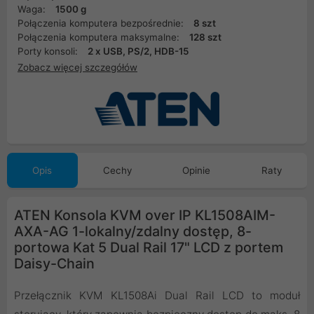
Waga:
1500 g
Połączenia komputera bezpośrednie:
8 szt
Połączenia komputera maksymalne:
128 szt
Porty konsoli:
2 x USB, PS/2, HDB-15
Zobacz więcej szczegółów
Opis
Cechy
Opinie
Raty
ATEN Konsola KVM over IP KL1508AIM-
AXA-AG 1-lokalny/zdalny dostęp, 8-
portowa Kat 5 Dual Rail 17" LCD z portem
Daisy-Chain
Przełącznik KVM KL1508Ai Dual Rail LCD to moduł