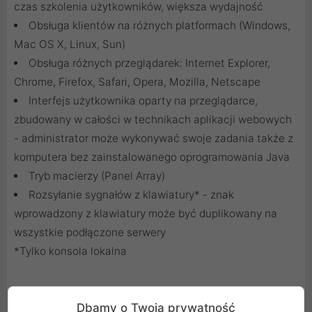
czas szkolenia użytkowników, większa wydajność
Obsługa klientów na różnych platformach (Windows,
Mac OS X, Linux, Sun)
Obsługa różnych przeglądarek: Internet Explorer,
Chrome, Firefox, Safari, Opera, Mozilla, Netscape
Interfejs użytkownika oparty na przeglądarce,
zbudowany w całości w technikach aplikacji webowych
- administrator może wykonywać swoje zadania także z
komputera bez zainstalowanego oprogramowania Java
Tryb macierzy (Panel Array)
Rozsyłanie sygnałów z klawiatury* - znak
wprowadzony z klawiatury może być duplikowany na
wszystkie podłączone serwery
*Tylko konsola lokalna
Zaawansowane zabezpieczenia
Dbamy o Twoją prywatność