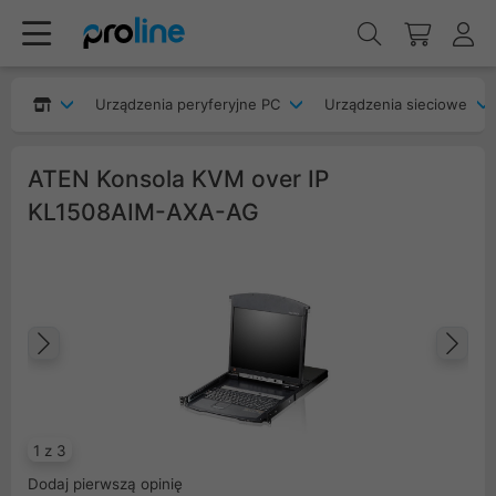
Urządzenia peryferyjne PC
Urządzenia sieciowe
ATEN Konsola KVM over IP
KL1508AIM-AXA-AG
Poprzedni
Na
1 z 3
Dodaj pierwszą opinię