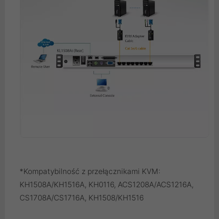
*Kompatybilność z przełącznikami KVM:
KH1508A/KH1516A, KH0116, ACS1208A/ACS1216A,
CS1708A/CS1716A, KH1508/KH1516