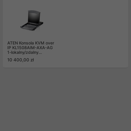
ATEN Konsola KVM over
IP KL1508AIM-AXA-AG
1-lokalny/zdalny
dostęp, 8-portowa Kat
10 400,00 zł
5 Dual Rail 17" LCD z
portem Daisy-Chain