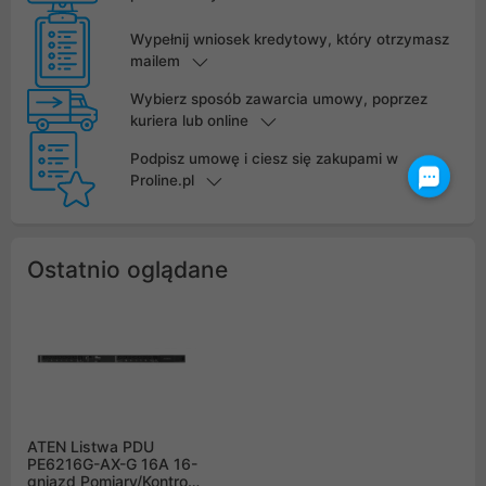
Wypełnij wniosek kredytowy, który otrzymasz
mailem
Wybierz sposób zawarcia umowy, poprzez
kuriera lub online
Podpisz umowę i ciesz się zakupami w
Proline.pl
Ostatnio oglądane
ATEN Listwa PDU
PE6216G-AX-G 16A 16-
gniazd Pomiary/Kontrola