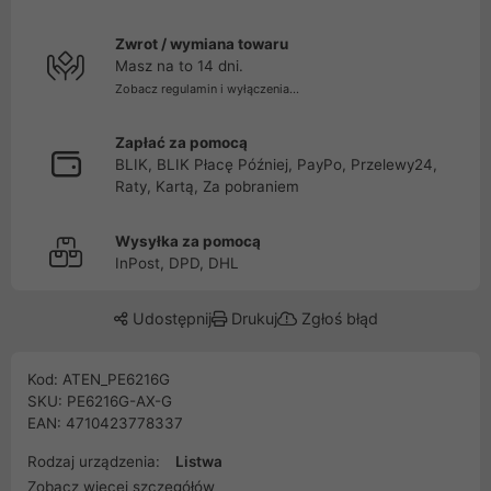
Zwrot / wymiana towaru
Masz na to 14 dni.
Zobacz regulamin i wyłączenia...
Zapłać za pomocą
BLIK, BLIK Płacę Później, PayPo, Przelewy24,
Raty, Kartą, Za pobraniem
Wysyłka za pomocą
InPost, DPD, DHL
Udostępnij
Drukuj
Zgłoś błąd
Kod: ATEN_PE6216G
SKU: PE6216G-AX-G
EAN: 4710423778337
Rodzaj urządzenia:
Listwa
Zobacz więcej szczegółów