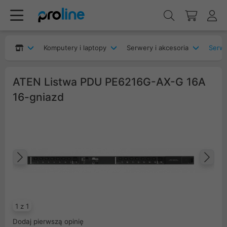
Komputery i laptopy
Serwery i akcesoria
ATEN Listwa PDU PE6216G-AX-G 16A
16-gniazd
Poprzedni
Na
1 z 1
Dodaj pierwszą opinię