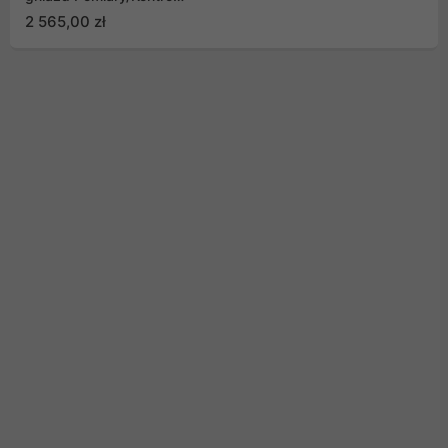
listwy,eco PDU
2 565,00 zł