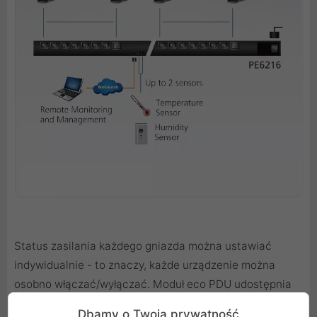
Status zasilania każdego gniazda można ustawiać
indywidualnie - to znaczy, każde urządzenie można
osobno włączać/wyłączać. Moduł eco PDU udostępnia
również całościowe raporty analityczne dotyczące
Dbamy o Twoją prywatność