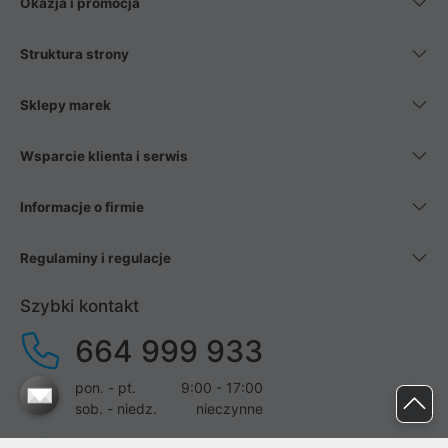
Okazja i promocja
Struktura strony
Sklepy marek
Wsparcie klienta i serwis
Informacje o firmie
Regulaminy i regulacje
Szybki kontakt
664 999 933
pon. - pt.
9:00 - 17:00
sob. - niedz.
nieczynne
pomoc@proline.pl