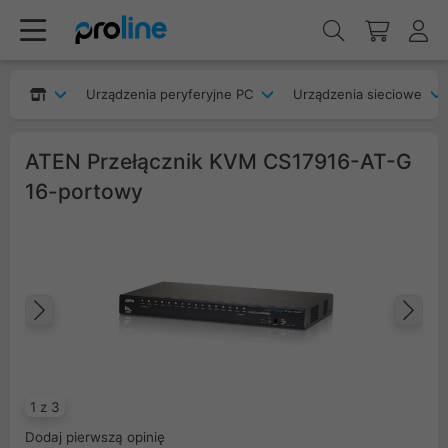
Urządzenia peryferyjne PC
Urządzenia sieciowe
ATEN Przełącznik KVM CS17916-AT-G
16-portowy
Poprzedni
Na
1 z 3
Dodaj pierwszą opinię