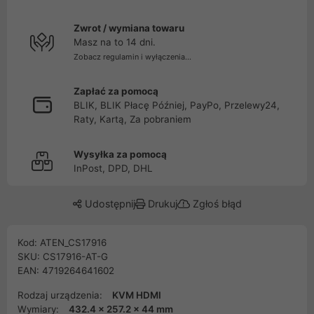
Zwrot / wymiana towaru
Masz na to 14 dni.
Zobacz regulamin i wyłączenia...
Zapłać za pomocą
BLIK, BLIK Płacę Później, PayPo, Przelewy24,
Raty, Kartą, Za pobraniem
Wysyłka za pomocą
InPost, DPD, DHL
Udostępnij
Drukuj
Zgłoś błąd
Kod: ATEN_CS17916
SKU: CS17916-AT-G
EAN: 4719264641602
Rodzaj urządzenia:
KVM HDMI
Wymiary:
432.4 x 257.2 x 44 mm