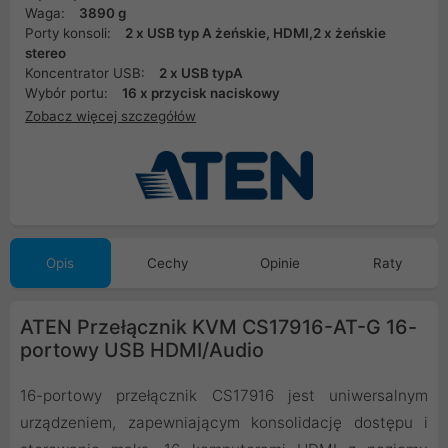
Waga:
3890 g
Porty konsoli:
2 x USB typ A żeńskie, HDMI,2 x żeńskie
stereo
Koncentrator USB:
2 x USB typA
Wybór portu:
16 x przycisk naciskowy
Zobacz więcej szczegółów
Opis
Cechy
Opinie
Raty
ATEN Przełącznik KVM CS17916-AT-G 16-
portowy USB HDMI/Audio
16-portowy przełącznik CS17916 jest uniwersalnym
urządzeniem, zapewniającym konsolidację dostępu i