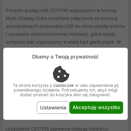
Ponadto przełącznik CS17916 wyposażono w funkcję
Multi-Display, która umożliwia połączenie za pomocą
standardowych przewodów USB do ośmiu przełączników
i uzyskanie wielomonitorowej instalacji, gdzie każdy
komputer jest wyposażony w wiele kart graficznych. W
ten sposób można zestawiać, analizować i monitorować
Dbamy o Twoją prywatność
wyjścia wizyjne w wygodny sposób, znacznie
upraszczając środowisko pracy.
Ponadto urządzenie CS17916 jest wyposażone w funkcję
Ta strona korzysta z
ciasteczek
w celu zapewnienia jej
menu ekranowego (OSD) firmy ATEN z dostępem do
prawidłowego działania. Potrzebujemy ich, abyś mógł
dodać produkt do koszyka albo się zalogować.
dowolnego komputera w ramach danej instalacji. Menu
ekranowe umożliwia także tworzenie kopii, zapisywanie i
Akceptuję wszystko
Ustawienia
- w razie konieczności - przywracanie ustawień OSD.
Urządzenie CS17916 zapewnia obsługę klawiatur