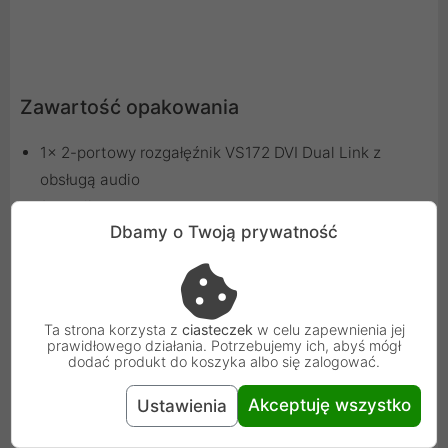
Zawartość opakowania
1x 2-portowy rozgałęźnik VS172 DVI Dual Link z
obsługą audio
1x zasilacz
Dbamy o Twoją prywatność
1x instrukcja obsługi
Ta strona korzysta z
ciasteczek
w celu zapewnienia jej
prawidłowego działania. Potrzebujemy ich, abyś mógł
dodać produkt do koszyka albo się zalogować.
Schemat
Akceptuję wszystko
Ustawienia