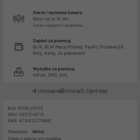
Zwrot / wymiana towaru
Masz na to 14 dni.
Zobacz regulamin i wyłączenia...
Zapłać za pomocą
BLIK, BLIK Płacę Później, PayPo, Przelewy24,
Raty, Kartą, Za pobraniem
Wysyłka za pomocą
InPost, DPD, DHL
Udostępnij
Drukuj
Zgłoś błąd
Kod: ATEN_VS172
SKU: VS172-A7-G
EAN: 4710423778481
Obudowa:
Metal
Zobacz więcej szczegółów