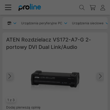
Urządzenia peryferyjne PC
Urządzenia sieciowe
ATEN Rozdzielacz VS172-A7-G 2-
portowy DVI Dual Link/Audio
Poprzedni
Na
1 z 3
Dodaj pierwszą opinię