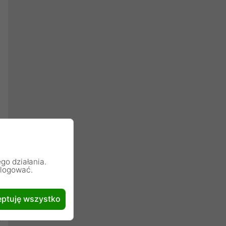
go działania.
alogować.
ptuję wszystko