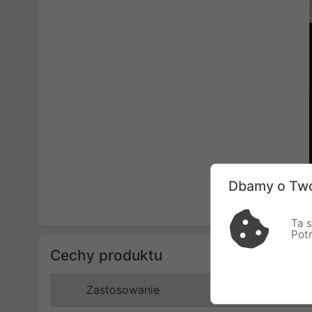
Dbamy o Two
Ta s
Pot
Cechy produktu
Zastosowanie