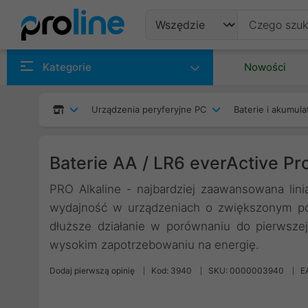
Produkty
Kategorie
Nowości
Producenci
Urządzenia peryferyjne PC
Baterie i akumula
Kategorie
Baterie AA / LR6 everActive Pro
PRO Alkaline - najbardziej zaawansowana linia
wydajność w urządzeniach o zwiększonym po
dłuższe działanie w porównaniu do pierwszej 
wysokim zapotrzebowaniu na energię.
Dodaj pierwszą opinię
Kod: 3940
SKU: 0000003940
E