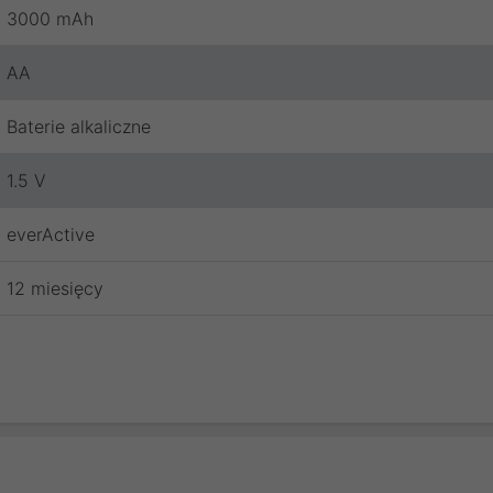
3000 mAh
AA
Baterie alkaliczne
1.5 V
everActive
12 miesięcy