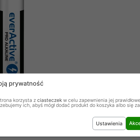
ją prywatność
trona korzysta z
ciasteczek
w celu zapewnienia jej prawidłowe
rzebujemy ich, abyś mógł dodać produkt do koszyka albo się z
Akce
Ustawienia
Bateria