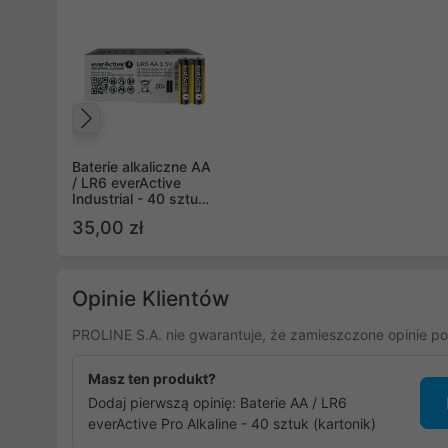
Poprzedni
Baterie alkaliczne AA
/ LR6 everActive
Industrial - 40 sztuk
(pakowane w
35,00 zł
zgrzewki shrink po 2
sztuki) (EVLR03S2IK)
Opinie Klientów
PROLINE S.A. nie gwarantuje, że zamieszczone opinie po
Masz ten produkt?
Dodaj pierwszą opinię: Baterie AA / LR6
everActive Pro Alkaline - 40 sztuk (kartonik)