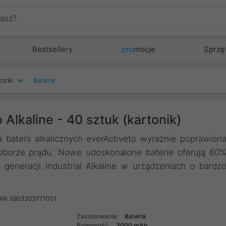
Bestsellery
pro
mocje
Sprzę
torki
Baterie
 Alkaline - 40 sztuk (kartonik)
 baterii alkalicznych everActiveto wyraźnie poprawion
borze prądu. Nowe udoskonalone baterie oferują 60
generacji Industrial Alkaline w urządzeniach o bardz
AN: 5903205771001
Zastosowanie:
Bateria
Pojemność:
3000 mAh