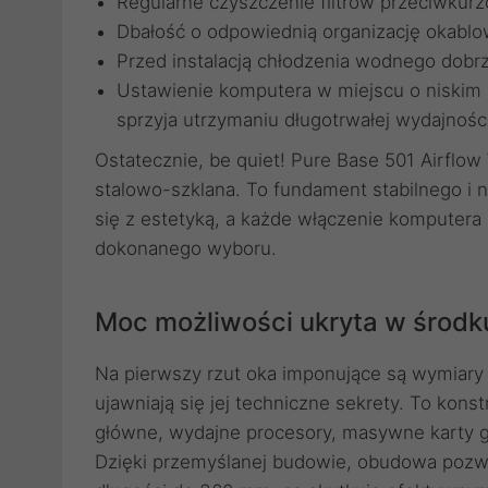
Regularne czyszczenie filtrów przeciwkur
Dbałość o odpowiednią organizację okabl
Przed instalacją chłodzenia wodnego dobrz
Ustawienie komputera w miejscu o niskim 
sprzyja utrzymaniu długotrwałej wydajności
Ostatecznie, be quiet! Pure Base 501 Airflow
stalowo-szklana. To fundament stabilnego i
się z estetyką, a każde włączenie komputera 
dokonanego wyboru.
Moc możliwości ukryta w środk
Na pierwszy rzut oka imponujące są wymiary 
ujawniają się jej techniczne sekrety. To kon
główne, wydajne procesory, masywne karty g
Dzięki przemyślanej budowie, obudowa pozw