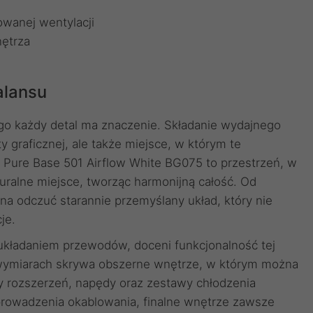
cowanej wentylacji
nętrza
alansu
o każdy detal ma znaczenie. Składanie wydajnego
y graficznej, ale także miejsce, w którym te
Pure Base 501 Airflow White BG075 to przestrzeń, w
uralne miejsce, tworząc harmonijną całość. Od
a odczuć starannie przemyślany układ, który nie
je.
 układaniem przewodów, doceni funkcjonalność tej
wymiarach skrywa obszerne wnętrze, w którym można
ty rozszerzeń, napędy oraz zestawy chłodzenia
rowadzenia okablowania, finalne wnętrze zawsze