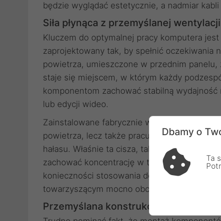
będzie wyglądać estetycznie, a nadmiar kabli
Siła płynąca z przemyślanej wentylacji
Kluczem do optymalnej pracy komputera jest 
zaprojektowany tak, by spełnić oczekiwania n
powietrza, umieszczone w przednim panelu,
staje się miejscem, w którym każdy podzespó
komponentom zachować stabilną wydajność n
lub edycji wideo.
Zainstalowane fabrycznie wentylatory Pure Wi
Dbamy o Two
powietrza, lecz także pracują dyskretnie, 
hałasu. Właśnie ta cisza, tak trudna do uzy
Ta s
zachować koncentrację w trakcie rozgrywki lu
Pot
konieczności stosowania dodatkowych sztuc
towarzyszącym mocno obciążonym kompone
Przemyślana konstrukcja ułatwiająca 