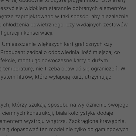
w w tej obudowie to czysta przyjemność. Otwierany
ieszyć się widokiem starannie dobranych elementów
ętrze zaprojektowano w taki sposób, aby niezależnie
go chłodzenia powietrznego, czy wydajnych zestawów
iguracji i konserwacji.
i. Umieszczenie większych kart graficznych czy
 Producent zadbał o odpowiednią ilość miejsca, co
efekcie, montując nowoczesne karty o dużym
 temperaturę, nie trzeba obawiać się ograniczeń. W
ystem filtrów, które wyłapują kurz, utrzymując
 tych, którzy szukają sposobu na wyróżnienie swojego
ciemnych konstrukcji, biała kolorystyka dodaje
 elementem wystroju wnętrza. Zaokrąglone krawędzie,
alają dopasować ten model nie tylko do gamingowych