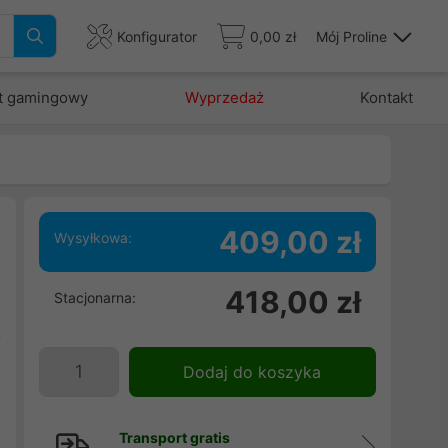
Konfigurator
0,00 zł
Mój Proline
t gamingowy
Wyprzedaż
Kontakt
409,00 zł
Wysyłkowa:
418,00 zł
Stacjonarna:
m
k
w
Dodaj do koszyka
h
e
Transport gratis