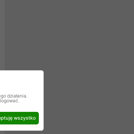
go działania.
alogować.
ptuję wszystko