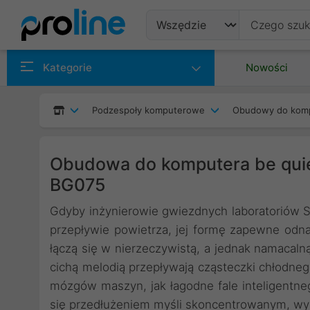
Produkty
Kategorie
Nowości
Producenci
Podzespoły komputerowe
Obudowy do kom
Kategorie
Obudowa do komputera be quiet
BG075
Gdyby inżynierowie gwiezdnych laboratoriów 
przepływie powietrza, jej formę zapewne odnala
łączą się w nierzeczywistą, a jednak namacaln
cichą melodią przepływają cząsteczki chłodne
mózgów maszyn, jak łagodne fale inteligentn
się przedłużeniem myśli skoncentrowanym, wy