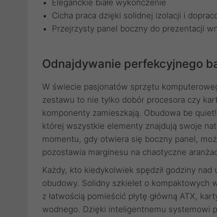
Eleganckie białe wykończenie
Cicha praca dzięki solidnej izolacji i dopra
Przejrzysty panel boczny do prezentacji w
Odnajdywanie perfekcyjnego b
W świecie pasjonatów sprzętu komputeroweg
zestawu to nie tylko dobór procesora czy kart
komponenty zamieszkają. Obudowa be quiet! 
której wszystkie elementy znajdują swoje nat
momentu, gdy otwiera się boczny panel, możn
pozostawia marginesu na chaotyczne aranżac
Każdy, kto kiedykolwiek spędził godziny nad
obudowy. Solidny szkielet o kompaktowych 
z łatwością pomieścić płytę główną ATX, kar
wodnego. Dzięki inteligentnemu systemowi p