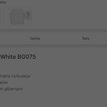
uktu
Następny
Opinie
Raty
w White BG075
alna cyrkulacja
ałów
ami głównymi