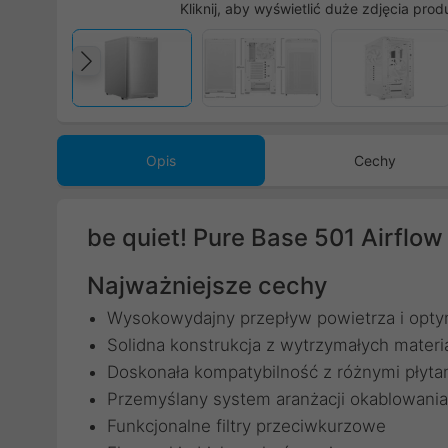
Kliknij, aby wyświetlić duże zdjęcia prod
Poprzedni
Opis
Cechy
be quiet! Pure Base 501 Airflo
Najważniejsze cechy
Wysokowydajny przepływ powietrza i optym
Solidna konstrukcja z wytrzymałych materi
Doskonała kompatybilność z różnymi płyt
Przemyślany system aranżacji okablowania
Funkcjonalne filtry przeciwkurzowe