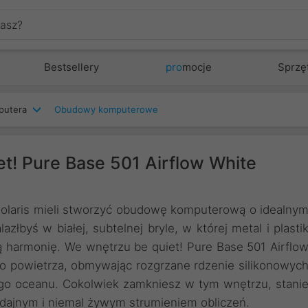
Bestsellery
pro
mocje
Sprzę
putera
Obudowy komputerowe
! Pure Base 501 Airflow White
Solaris mieli stworzyć obudowę komputerową o idealny
złbyś w białej, subtelnej bryle, w której metal i plasti
ą harmonię. We wnętrzu be quiet! Pure Base 501 Airflo
go powietrza, obmywając rozgrzane rdzenie silikonowyc
ego oceanu. Cokolwiek zamkniesz w tym wnętrzu, stani
dajnym i niemal żywym strumieniem obliczeń.