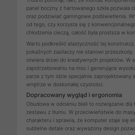
Trudno pominąć fakt, że montaż komponentó
panel boczny z hartowanego szkła pozwala c
oraz podziwiać gamingowe podświetlenia. Wn
od tego, czy korzysta się z konwencjonalne
chłodzenia cieczą, całość była prostsza w konf
Warto podkreślić elastyczność tej konstrukcj
pokaźnych zasilaczy nie stanowi przeszkody.
otwiera drzwi do kreatywnych projektów. W 
zapotrzebowaniu na moc i generujące wysoką
parze z tym idzie specjalnie zaprojektowany s
wnętrze w doskonałej czystości.
Dopracowany wygląd i ergonomia
Obudowa w odcieniu bieli to rozwiązanie dla
zestawu z tłumu. W przeciwieństwie do masy 
charakteru i sprawia, że komputer staje się
subtelne detale oraz wyważony design pozw