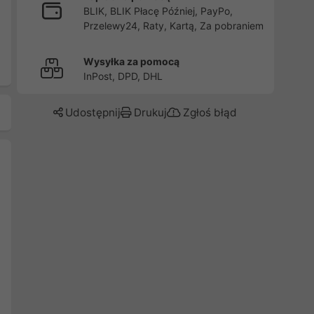
BLIK, BLIK Płacę Później, PayPo,
Przelewy24, Raty, Kartą, Za pobraniem
Wysyłka za pomocą
InPost, DPD, DHL
Udostępnij
Drukuj
Zgłoś błąd