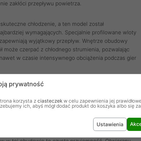
 nie zakłóci przepływu powietrza.
skuteczne chłodzenie, a ten model został
ajbardziej wymagających. Specjalnie profilowane wloty
 zapewniają wyjątkowy przepływ. Wnętrze obudowy
ł może czerpać z chłodnego strumienia, pozwalając
awet w czasie intensywnego obciążenia podczas gier
ngs 2 to konstrukcje, które nie tylko wymuszają obieg
ją prywatność
tworząc środowisko pracy pozbawione uporczywego
skania w konwencjonalnych obudowach, pozwala
trona korzysta z
ciasteczek
w celu zapewnienia jej prawidłowe
b wymagających sesji obróbki grafiki. Bez
rzebujemy ich, abyś mógł dodać produkt do koszyka albo się z
zek, można zapomnieć o natrętnym szumie
ntom.
Akce
Ustawienia
życie