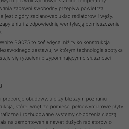
zowych pozwoli zachować stabilne temperatury.
owania zapewni swobodny przepływ powietrza.
e jest z góry zaplanować układ radiatorów i węży.
zapyleniu i z odpowiednią wentylacją pomieszczenia
.
 White BG075 to coś więcej niż tylko konstrukcja
 niezawodnego zestawu, w którym technologia spotyka
staje się rytuałem przypominającym o słuszności
u
i proporcje obudowy, a przy bliższym poznaniu
strukcja, której wnętrze pomieści pełnowymiarowe płyty
raficzne i rozbudowane systemy chłodzenia cieczą.
ala na zamontowanie nawet dużych radiatorów o