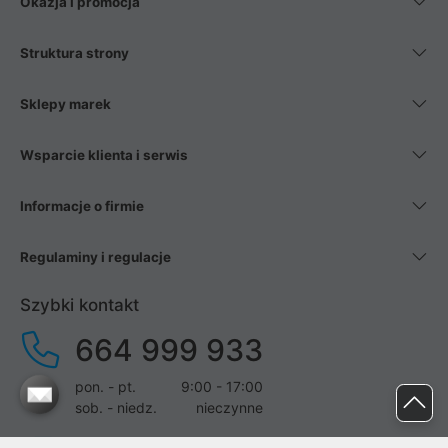
Okazja i promocja
Struktura strony
Sklepy marek
Wsparcie klienta i serwis
Informacje o firmie
Regulaminy i regulacje
Szybki kontakt
664 999 933
pon. - pt.
9:00 - 17:00
sob. - niedz.
nieczynne
pomoc@proline.pl