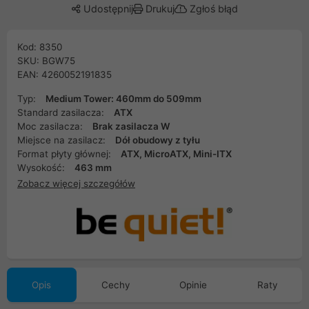
Udostępnij
Drukuj
Zgłoś błąd
Kod: 8350
SKU: BGW75
EAN: 4260052191835
Typ:
Medium Tower: 460mm do 509mm
Standard zasilacza:
ATX
Moc zasilacza:
Brak zasilacza W
Miejsce na zasilacz:
Dół obudowy z tyłu
Format płyty głównej:
ATX, MicroATX, Mini-ITX
Wysokość:
463 mm
Zobacz więcej szczegółów
Opis
Cechy
Opinie
Raty