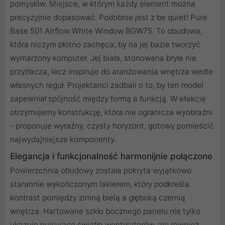
pomysłów. Miejsce, w którym każdy element można
precyzyjnie dopasować. Podobnie jest z be quiet! Pure
Base 501 Airflow White Window BGW75. To obudowa,
która niczym płótno zachęca, by na jej bazie tworzyć
wymarzony komputer. Jej biała, stonowana bryła nie
przytłacza, lecz inspiruje do aranżowania wnętrza wedle
własnych reguł. Projektanci zadbali o to, by ten model
zapewniał spójność między formą a funkcją. W efekcie
otrzymujemy konstrukcję, która nie ogranicza wyobraźni
- proponuje wyraźny, czysty horyzont, gotowy pomieścić
najwydajniejsze komponenty.
Elegancja i funkcjonalność harmonijnie połączone
Powierzchnia obudowy została pokryta wyjątkowo
starannie wykończonym lakierem, który podkreśla
kontrast pomiędzy zimną bielą a głęboką czernią
wnętrza. Hartowane szkło bocznego panelu nie tylko
ukazuje pulsujące światła wentylatorów, ale również