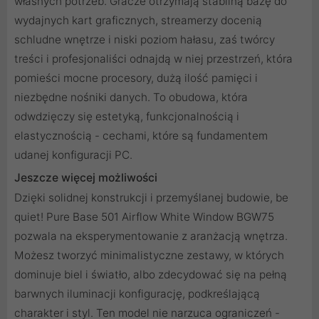
własnych potrzeb. Gracze otrzymają stabilną bazę do
wydajnych kart graficznych, streamerzy docenią
schludne wnętrze i niski poziom hałasu, zaś twórcy
treści i profesjonaliści odnajdą w niej przestrzeń, która
pomieści mocne procesory, dużą ilość pamięci i
niezbędne nośniki danych. To obudowa, która
odwdzięczy się estetyką, funkcjonalnością i
elastycznością - cechami, które są fundamentem
udanej konfiguracji PC.
Jeszcze więcej możliwości
Dzięki solidnej konstrukcji i przemyślanej budowie, be
quiet! Pure Base 501 Airflow White Window BGW75
pozwala na eksperymentowanie z aranżacją wnętrza.
Możesz tworzyć minimalistyczne zestawy, w których
dominuje biel i światło, albo zdecydować się na pełną
barwnych iluminacji konfigurację, podkreślającą
charakter i styl. Ten model nie narzuca ograniczeń -