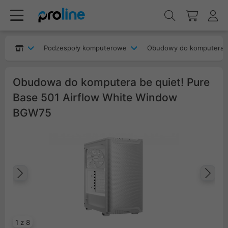
Podzespoły komputerowe
Obudowy do komputera
Obudowa do komputera be quiet! Pure
Base 501 Airflow White Window
BGW75
Poprzedni
Na
1 z 8