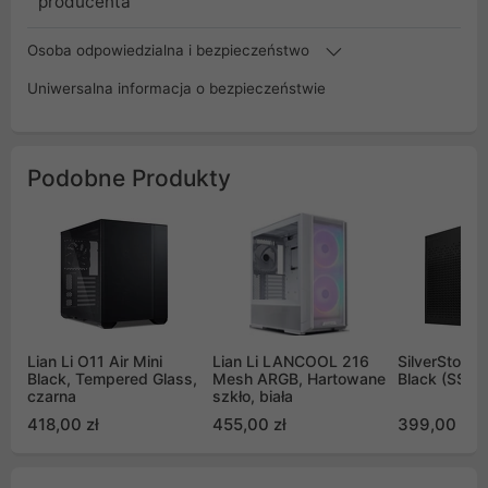
producenta
Osoba odpowiedzialna i bezpieczeństwo
Uniwersalna informacja o bezpieczeństwie
Podobne Produkty
Lian Li O11 Air Mini
Lian Li LANCOOL 216
SilverStone 
Black, Tempered Glass,
Mesh ARGB, Hartowane
Black (SST-
czarna
szkło, biała
418,00 zł
455,00 zł
399,00 zł