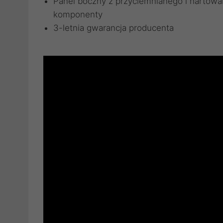
Panel boczny z przyciemnianego i hartowa
komponenty
3-letnia gwarancja producenta