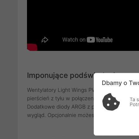
Imponujące podświetlenie
Dbamy o Two
Wentylatory Light Wings PWM oferują podświe
pierścień z tyłu w połączeniu z jasnym z pr
Ta s
Pot
Dodatkowe diody ARGB z przodu obudowy ofer
wygląd. Opcjonalnie możesz zsynchronizować