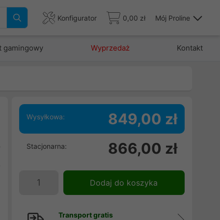
Konfigurator
0,00 zł
Mój Proline
t gamingowy
Wyprzedaż
Kontakt
849,00 zł
Wysyłkowa:
a
866,00 zł
Stacjonarna:
y
ą
X
Dodaj do koszyka
Transport gratis