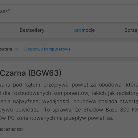
Bestsellery
pro
mocje
Sprzę
putera
Obudowy komputerowe
 Czarna (BGW63)
ana pod kątem przepływu powietrza obudowa, któr
i dla rozbudowanych komponentów, takich jak radiator
enia najwyższej wydajności, obudowa posiada otwart
epływu powietrza. To sprawia, że Shadow Base 800 F
stów PC zorientowanych na przepływ powietrza.
60052190630