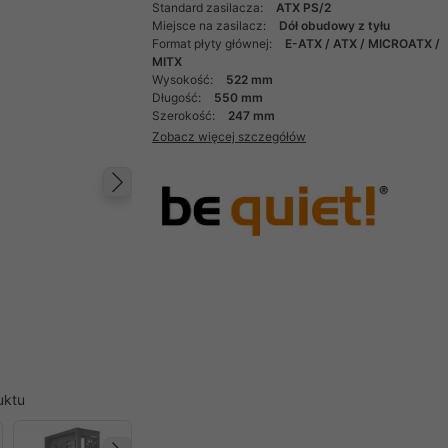
Standard zasilacza:
ATX PS/2
Miejsce na zasilacz:
Dół obudowy z tyłu
Format płyty głównej:
E-ATX / ATX / MICROATX /
MITX
Wysokość:
522 mm
Długość:
550 mm
Szerokość:
247 mm
Zobacz więcej szczegółów
Następny
uktu