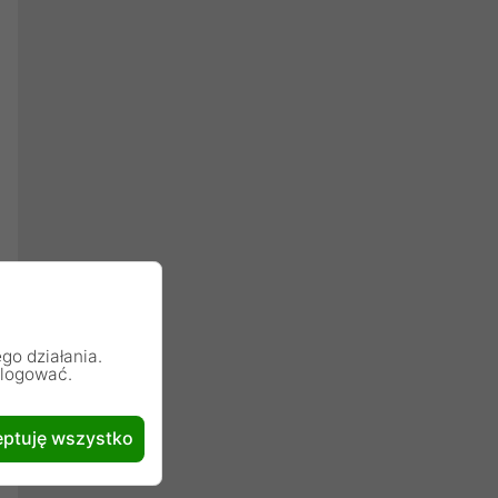
go działania.
alogować.
ptuję wszystko