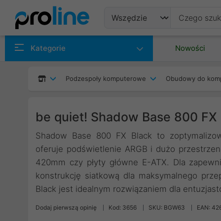
Produkty
Kategorie
Nowości
Producenci
Podzespoły komputerowe
Obudowy do kom
Kategorie
be quiet! Shadow Base 800 FX
Shadow Base 800 FX Black to zoptymalizow
oferuje podświetlenie ARGB i dużo przestrzen
420mm czy płyty główne E-ATX. Dla zapewni
konstrukcję siatkową dla maksymalnego prz
Black jest idealnym rozwiązaniem dla entuzja
Dodaj pierwszą opinię
Kod: 3656
SKU: BGW63
EAN: 42