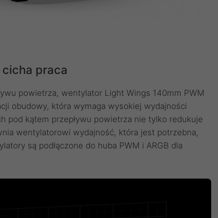
 cicha praca
pływu powietrza, wentylator Light Wings 140mm PWM
acji obudowy, która wymaga wysokiej wydajności
h pod kątem przepływu powietrza nie tylko redukuje
wnia wentylatorowi wydajność, która jest potrzebna,
ylatory są podłączone do huba PWM i ARGB dla