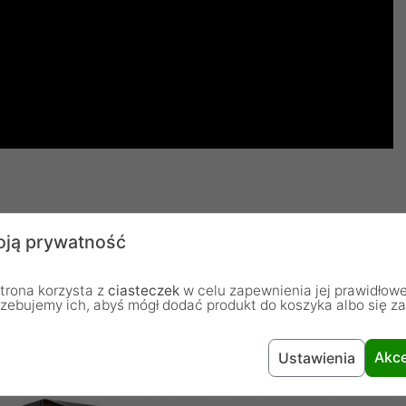
ją prywatność
tlenie ARGB z przodu i z tyłu. Subtelnie podświetlony
zodu tworzą wspaniały wygląd pod każdym kątem.
trona korzysta z
ciasteczek
w celu zapewnienia jej prawidłowe
rzebujemy ich, abyś mógł dodać produkt do koszyka albo się z
ują wiele kolorów i trybów, aby zindywidualizować
 oświetlenie z płytą główną lub kontrolerem ARGB.
Akce
Ustawienia