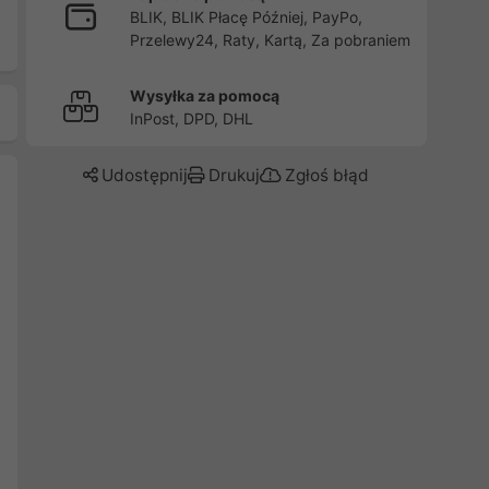
BLIK, BLIK Płacę Później, PayPo,
Przelewy24, Raty, Kartą, Za pobraniem
Wysyłka za pomocą
InPost, DPD, DHL
Udostępnij
Drukuj
Zgłoś błąd