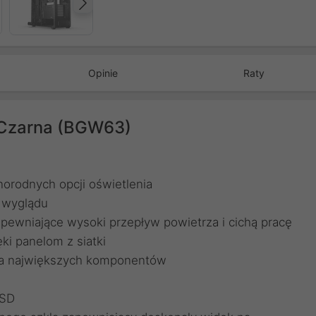
Następny
Opinie
Raty
 Czarna (BGW63)
orodnych opcji oświetlenia
o wyglądu
ewniające wysoki przepływ powietrza i cichą pracę
ki panelom z siatki
dla największych komponentów
SSD