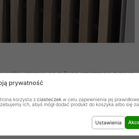
wysiłku integruje się z Twoją przestrzenią życiową.
 gamingowy do gier frontem z prawdziwego dębu lub
ją prywatność
leganckimi detalami ze stali lub mosiądzu. Obudowy
 zupełnie odmienny styl w porównaniu do najczęściej
trona korzysta z
ciasteczek
w celu zapewnienia jej prawidłowe
rzebujemy ich, abyś mógł dodać produkt do koszyka albo się z
eży Ci na minimalistycznym wyglądzie, to zdecydowanie
al Design North
Akce
Ustawienia