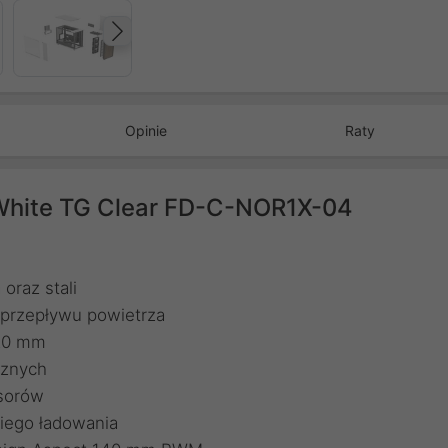
Następny
Opinie
Raty
 White TG Clear FD-C-NOR1X-04
oraz stali
przepływu powietrza
420 mm
cznych
esorów
iego ładowania