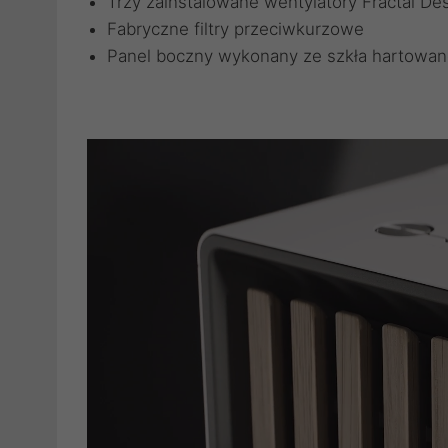
Trzy zainstalowane wentylatory Fractal 
Fabryczne filtry przeciwkurzowe
Panel boczny wykonany ze szkła hartowa