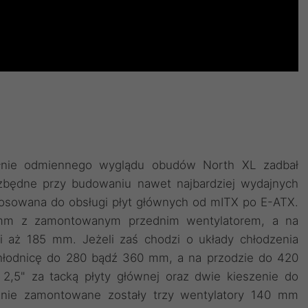
łnie odmiennego wyglądu obudów North XL zadbał
ezbędne przy budowaniu nawet najbardziej wydajnych
sowana do obsługi płyt głównych od mITX po E-ATX.
 mm z zamontowanym przednim wentylatorem, a na
 aż 185 mm. Jeżeli zaś chodzi o układy chłodzenia
hłodnicę do 280 bądź 360 mm, a na przodzie do 420
" za tacką płyty głównej oraz dwie kieszenie do
nie zamontowane zostały trzy wentylatory 140 mm