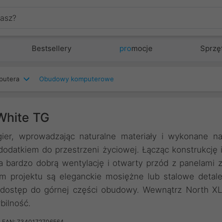
Bestsellery
pro
mocje
Sprzę
putera
Obudowy komputerowe
White TG
r, wprowadzając naturalne materiały i wykonane n
odatkiem do przestrzeni życiowej. Łącząc konstrukcję 
 bardzo dobrą wentylację i otwarty przód z panelami 
m projektu są eleganckie mosiężne lub stalowe detal
y dostęp do górnej części obudowy. Wewnątrz North X
bilność.
EAN: 7340172706564