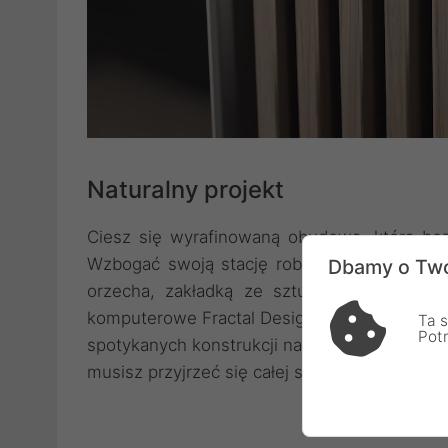
Naturalny projekt
Ciesz się wyrafinowaną obudową, która bez 
Wzbogać swoją stację roboczą czy zestaw
Dbamy o Two
orzecha, zakładką ze sztucznej skóry i e
komputerowe Fractal Design North XL wnoszą
Ta s
Pot
spotykanych konstrukcji na rynku. Jeżeli zal
musisz przyjrzeć się całej serii obudów Fract