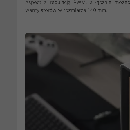
Aspect z regulacją PWM, a łącznie może
wentylatorów w rozmiarze 140 mm.