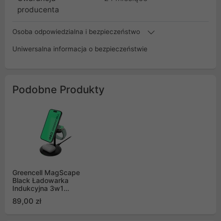
producenta
Osoba odpowiedzialna i bezpieczeństwo
Uniwersalna informacja o bezpieczeństwie
Podobne Produkty
Greencell MagScape
Black Ładowarka
Indukcyjna 3w1
MagSafe do iPhone,
89,00 zł
Apple Watch, AirPods,
Smartwatch i
słuchawek