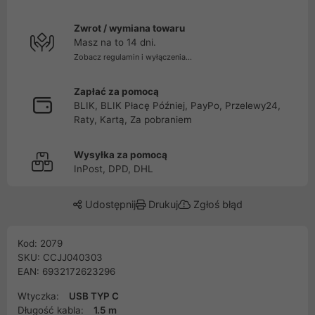
Zwrot / wymiana towaru
Masz na to 14 dni.
Zobacz regulamin i wyłączenia...
Zapłać za pomocą
BLIK, BLIK Płacę Później, PayPo, Przelewy24,
Raty, Kartą, Za pobraniem
Wysyłka za pomocą
InPost, DPD, DHL
Udostępnij
Drukuj
Zgłoś błąd
Kod: 2079
SKU: CCJJ040303
EAN: 6932172623296
Wtyczka:
USB TYP C
Długość kabla:
1.5 m