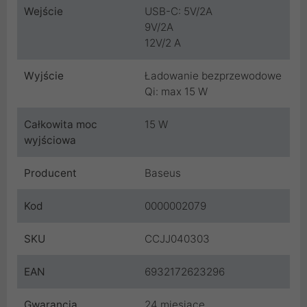
Wejście
USB-C: 5V/2A
9V/2A
12V/2 A
Wyjście
Ładowanie bezprzewodowe
Qi: max 15 W
Całkowita moc
15 W
wyjściowa
Producent
Baseus
Kod
0000002079
SKU
CCJJ040303
EAN
6932172623296
Gwarancja
24 miesiące