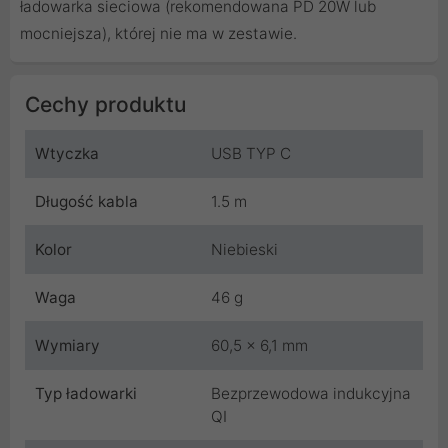
ładowarka sieciowa (rekomendowana PD 20W lub
mocniejsza), której nie ma w zestawie.
Cechy produktu
Wtyczka
USB TYP C
Długość kabla
1.5 m
Kolor
Niebieski
Waga
46 g
Wymiary
60,5 x 6,1 mm
Typ ładowarki
Bezprzewodowa indukcyjna
QI