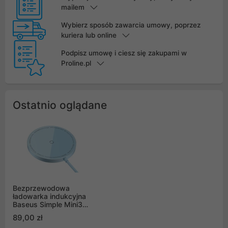
mailem
Wybierz sposób zawarcia umowy, poprzez
kuriera lub online
Podpisz umowę i ciesz się zakupami w
Proline.pl
Ostatnio oglądane
Bezprzewodowa
ładowarka indukcyjna
Baseus Simple Mini3
MagSafe Iphone
89,00 zł
magnetyczna 15W -