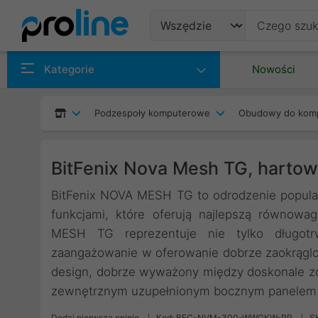
Produkty
Kategorie
Nowości
Producenci
Podzespoły komputerowe
Obudowy do kom
Kategorie
BitFenix Nova Mesh TG, hartowa
BitFenix NOVA MESH TG to odrodzenie popular
funkcjami, które oferują najlepszą równowa
MESH TG reprezentuje nie tylko długotrw
zaangażowanie w oferowanie dobrze zaokrąg
design, dobrze wyważony między doskonale z
zewnętrznym uzupełnionym bocznym panelem 
Dodaj pierwszą opinię
Kod: BFC-NVM-300-WWGKW-RP
S