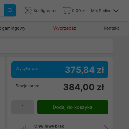
Konfigurator
0,00 zł
Mój Proline
t gamingowy
Wyprzedaż
Kontakt
375,84 zł
Wysyłkowa:
i
384,00 zł
Stacjonarna:
A
e
y
Dodaj do koszyka
m
Chwilowy brak