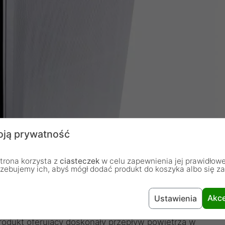
ją prywatność
trona korzysta z
ciasteczek
w celu zapewnienia jej prawidłowe
rzebujemy ich, abyś mógł dodać produkt do koszyka albo się z
Akce
Ustawienia
odukt oferujący doskonały przepływ powietrza w