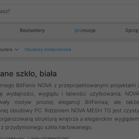
Bestsellery
pro
mocje
Sprzę
putera
Obudowy komputerowe
ne szkło, biała
nego BitFenix NOVA z przeprojektowanymi projektami 
gę wydajności, wyglądu i łatwości użytkowania. NOV
ały motyw prostej elegancji BitFenixa, ale takż
lonej obudowy PC. Rdzeniem NOVA MESH TG jest czyst
organizowaną strukturą wnętrza a eleganckim wygląde
z przydymionego szkła hartowanego.
KU: GEBF-194
EAN: 4712883217180