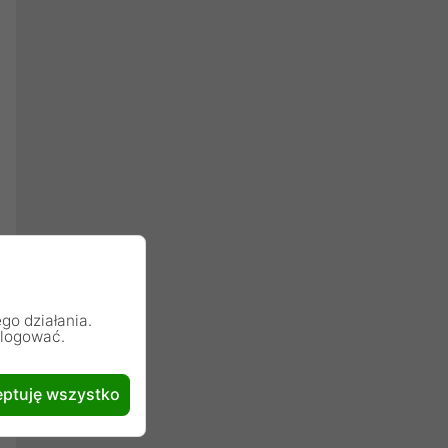
go działania.
alogować.
ptuję wszystko