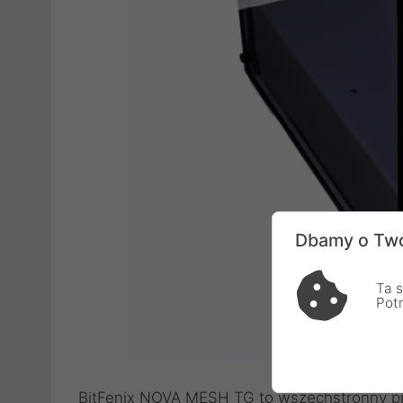
Dbamy o Two
Ta s
Pot
BitFenix NOVA MESH TG to wszechstronny pr