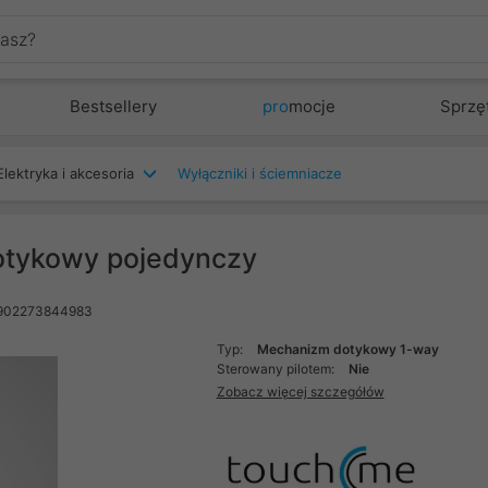
Bestsellery
pro
mocje
Sprzę
Elektryka i akcesoria
Wyłączniki i ściemniacze
tykowy pojedynczy
5902273844983
Typ:
Mechanizm dotykowy 1-way
Sterowany pilotem:
Nie
Zobacz więcej szczegółów