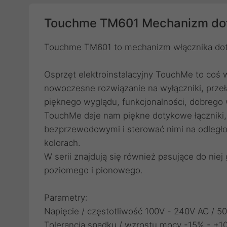
Touchme TM601 Mechanizm do
Touchme TM601 to mechanizm włącznika do
Osprzęt elektroinstalacyjny TouchMe to coś w
nowoczesne rozwiązanie na wyłączniki, przeł
pięknego wyglądu, funkcjonalności, dobrego 
TouchMe daje nam piękne dotykowe łączniki,
bezprzewodowymi i sterować nimi na odległo
kolorach.
W serii znajdują się również pasujące do nie
poziomego i pionowego.
Parametry:
Napięcie / częstotliwość 100V - 240V AC / 5
Tolerancja spadku / wzrostu mocy -15% - +1