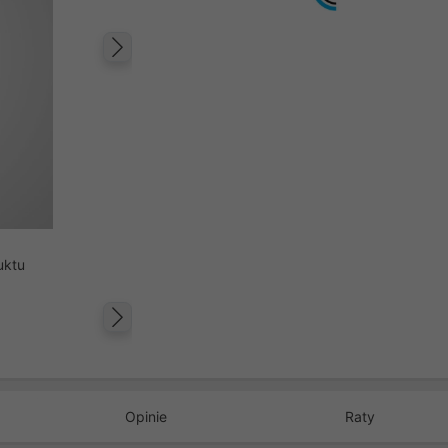
Następny
uktu
Następny
Opinie
Raty