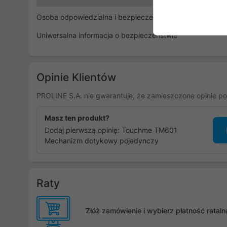
Osoba odpowiedzialna i bezpieczeństwo
Uniwersalna informacja o bezpieczeństwie
Opinie Klientów
PROLINE S.A. nie gwarantuje, że zamieszczone opinie po
Masz ten produkt?
Dodaj pierwszą opinię: Touchme TM601
Mechanizm dotykowy pojedynczy
Raty
Złóż zamówienie i wybierz płatność rata