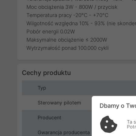
Moc obciążenia 3W - 800W / przycisk
Temperatura pracy -20°C - +70°C
Wilgotność względna 10% - 93% (nie skond
Pobór energii 0.02W
Maksymalne obciążenie ≤ 2000W
Wytrzymałość ponad 100.000 cykli
Cechy produktu
Typ
Sterowany pilotem
Dbamy o Two
Producent
Ta s
Pot
Gwarancja producenta