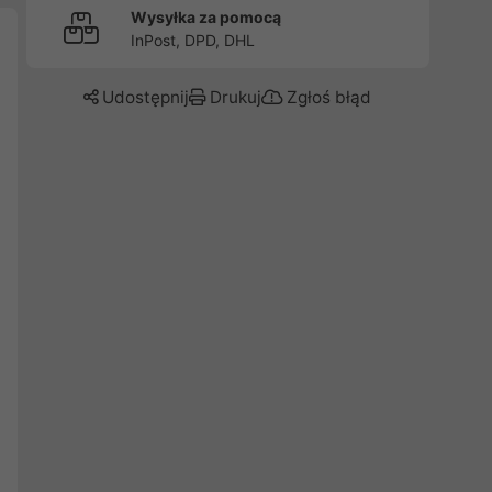
Wysyłka za pomocą
InPost, DPD, DHL
Udostępnij
Drukuj
Zgłoś błąd