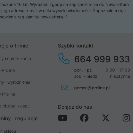
czone 16 lat. Wyrażam zgodę na zapisanie mnie do Newslettera
ojego adresu e-mail w celu wysyłki wiadomości. Zapoznałem się i
nowienia
regulaminu newslettera
.
cje o firmie
Szybki kontakt
664 999 933
my i numer konta
pon. - pt.
9:00 - 17:00
 Proline
sob. - niedz.
nieczynne
ty i wyróżnienia
pomoc@proline.pl
 Proline
a obsługi sklepu
Dołącz do nas
miny i regulacje
n sklepu