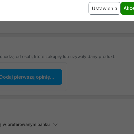
Akce
Ustawienia
chodzą od osób, które zakupiły lub używały dany produkt.
Dodaj pierwszą opinię...
lną w preferowanym banku