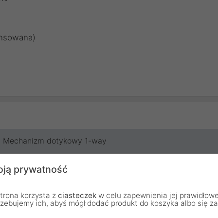
ensowana)
Mechanizm dotykowy 1-way
Nie
ją prywatność
Touchme
trona korzysta z
ciasteczek
w celu zapewnienia jej prawidłowe
rzebujemy ich, abyś mógł dodać produkt do koszyka albo się z
24 miesiące