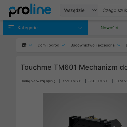
Produkty
Kategorie
Nowości
Producenci
Dom i ogród
Budownictwo i akcesoria
Kategorie
Touchme TM601 Mechanizm do
Dodaj pierwszą opinię
Kod: TM601
SKU: TM601
EAN: 