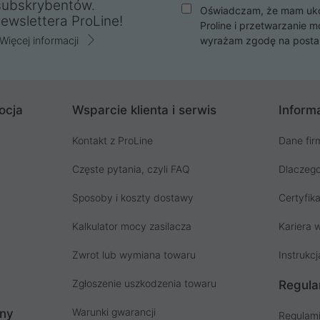
subskrybentów.
Oświadczam, że mam ukoń
ewslettera ProLine!
Proline i przetwarzanie m
Więcej informacji
wyrażam zgodę na posta
ocja
Wsparcie klienta i serwis
Informa
Kontakt z ProLine
Dane fir
Częste pytania, czyli FAQ
Dlaczego
Sposoby i koszty dostawy
Certyfika
Kalkulator mocy zasilacza
Kariera w
Zwrot lub wymiana towaru
Instrukcj
Zgłoszenie uszkodzenia towaru
Regula
Warunki gwarancji
ony
Regulami