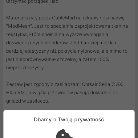
utrzymać porządek i ład.
Materiał użyty przez CableMod na rękawy nosi nazwę
"ModMesh". Jest to specjalnie zaprojektowana tkanina
tekstylna, która spełnia najwyższe wymagania
doświadczonych modderów. Jest bardziej miękki i
bardziej elastyczny niż pokrycia nylonowe, ale mimo to
jest nieporównywalnie szczelny, a zatem 100%
nieprzezroczysty.
Zestaw jest zgodny z zasilaczami Corsair Seria C AXi,
HXi i RM , a wiązki przewodów pasują dokładnie do
gniazd w zasilaczu.
Dbamy o Twoją prywatność
Zestaw kabli Seria C AXi, HXi i RM