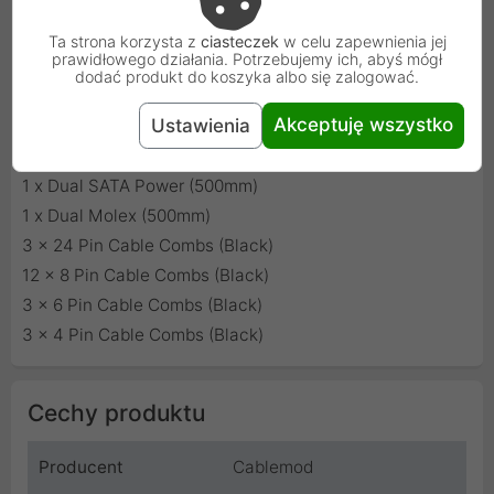
1 x 24 Pin ATX (600mm)
1 x 8 Pin EPS (700mm)
Ta strona korzysta z
ciasteczek
w celu zapewnienia jej
prawidłowego działania. Potrzebujemy ich, abyś mógł
1 x 4+4 Pin EPS (700mm)
dodać produkt do koszyka albo się zalogować.
2 x 8 Pin PCI-e (600mm)
Akceptuję wszystko
Ustawienia
1 x 6 Pin PCI-e (600mm)
1 x Quad SATA Power (850mm)
1 x Dual SATA Power (500mm)
1 x Dual Molex (500mm)
3 x 24 Pin Cable Combs (Black)
12 x 8 Pin Cable Combs (Black)
3 x 6 Pin Cable Combs (Black)
3 x 4 Pin Cable Combs (Black)
Cechy produktu
Producent
Cablemod