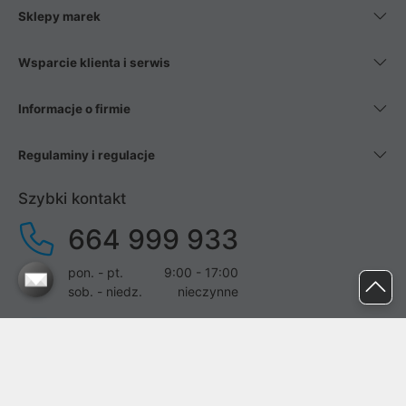
Sklepy marek
Wsparcie klienta i serwis
Informacje o firmie
Regulaminy i regulacje
Szybki kontakt
664 999 933
pon. - pt.
9:00 - 17:00
sob. - niedz.
nieczynne
pomoc@proline.pl
Dołącz do nas