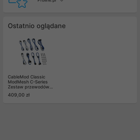
Proline.pl
Ostatnio oglądane
CableMod Classic
ModMesh C-Series
Zestaw przewodów
Corsair AXi, HXi, R,
409,00 zł
biało-niebieski