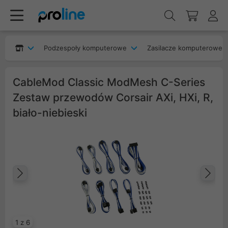
Podzespoły komputerowe
Zasilacze komputerowe
CableMod Classic ModMesh C-Series
Zestaw przewodów Corsair AXi, HXi, R,
biało-niebieski
Poprzedni
Na
1 z 6