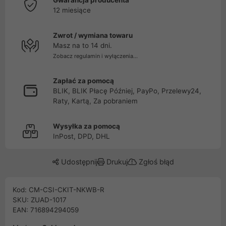
Gwarancja producenta
12 miesiące
Zwrot / wymiana towaru
Masz na to 14 dni.
Zobacz regulamin i wyłączenia...
Zapłać za pomocą
BLIK, BLIK Płacę Później, PayPo, Przelewy24,
Raty, Kartą, Za pobraniem
Wysyłka za pomocą
InPost, DPD, DHL
Udostępnij
Drukuj
Zgłoś błąd
Kod: CM-CSI-CKIT-NKWB-R
SKU: ZUAD-1017
EAN: 716894294059