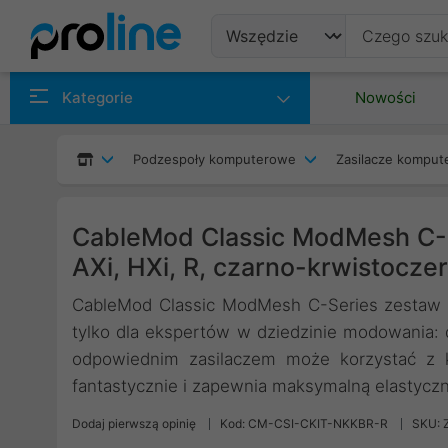
Produkty
Kategorie
Nowości
Producenci
Podzespoły komputerowe
Zasilacze kompu
Kategorie
CableMod Classic ModMesh C-
AXi, HXi, R, czarno-krwistocz
CableMod Classic ModMesh C-Series zestaw p
tylko dla ekspertów w dziedzinie modowania: 
odpowiednim zasilaczem może korzystać z ka
fantastycznie i zapewnia maksymalną elastyczn
Dodaj pierwszą opinię
Kod: CM-CSI-CKIT-NKKBR-R
SKU: 