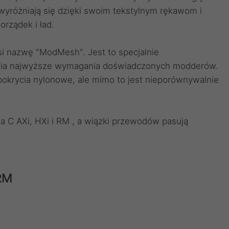
e wyróżniają się dzięki swoim tekstylnym rękawom i
rządek i ład.
si nazwę "ModMesh". Jest to specjalnie
ełnia najwyższe wymagania doświadczonych modderów.
ż pokrycia nylonowe, ale mimo to jest nieporównywalnie
ia C AXi, HXi i RM , a wiązki przewodów pasują
 RM