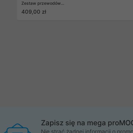
Zestaw przewodów
Corsair AXi, HXi, R, czarno-
409,00 zł
krwistoczerwony
Zapisz się na mega proMO
Nie strać żadnej informacji o promo