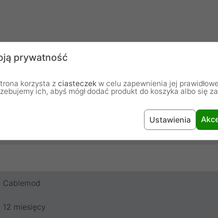
ją prywatność
trona korzysta z
ciasteczek
w celu zapewnienia jej prawidłowe
rzebujemy ich, abyś mógł dodać produkt do koszyka albo się z
Akce
Ustawienia
Cablemod
12 miesięcy