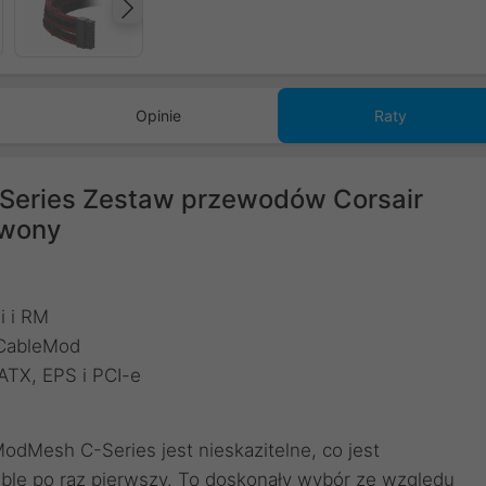
Następny
Opinie
Raty
Series Zestaw przewodów Corsair
rwony
i i RM
 CableMod
 ATX, EPS i PCI-e
dMesh C-Series jest nieskazitelne, co jest
able po raz pierwszy. To doskonały wybór ze względu