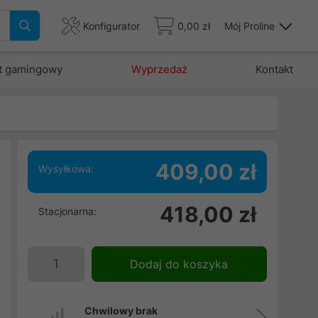
Konfigurator
0,00 zł
Mój Proline
t gamingowy
Wyprzedaż
Kontakt
409,00 zł
Wysyłkowa:
418,00 zł
Stacjonarna:
e
z
o
Dodaj do koszyka
Chwilowy brak