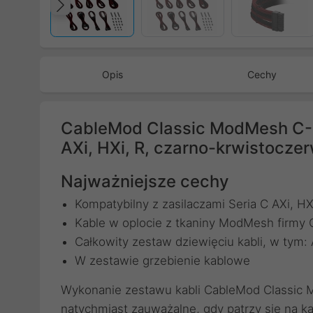
Poprzedni
Opis
Cechy
CableMod Classic ModMesh C-
AXi, HXi, R, czarno-krwistocze
Najważniejsze cechy
Kompatybilny z zasilaczami Seria C AXi, HX
Kable w oplocie z tkaniny ModMesh firmy
Całkowity zestaw dziewięciu kabli, w tym:
W zestawie grzebienie kablowe
Wykonanie zestawu kabli CableMod Classic Mo
natychmiast zauważalne, gdy patrzy się na k