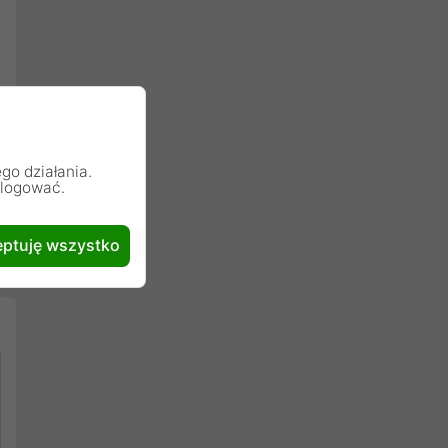
go działania.
alogować.
ptuję wszystko