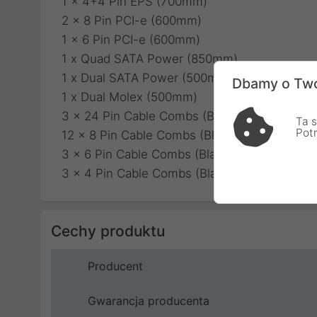
1 x 4+4 Pin EPS (700mm)
2 x 8 Pin PCI-e (600mm)
1 x 6 Pin PCI-e (600mm)
1 x Quad SATA Power (850mm)
1 x Dual SATA Power (500mm)
Dbamy o Two
1 x Dual Molex (500mm)
3 x 24 Pin Cable Combs (Black)
Ta s
Pot
12 x 8 Pin Cable Combs (Black)
3 x 6 Pin Cable Combs (Black)
3 x 4 Pin Cable Combs (Black)
Cechy produktu
Producent
Gwarancja producenta