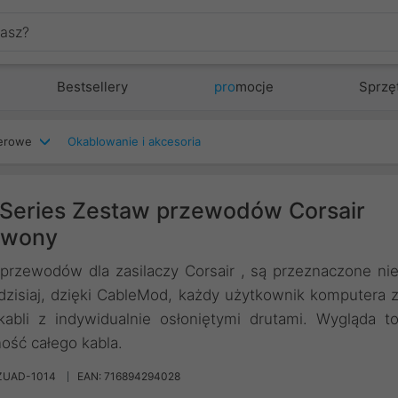
Bestsellery
pro
mocje
Sprzę
terowe
Okablowanie i akcesoria
Series Zestaw przewodów Corsair
erwony
rzewodów dla zasilaczy Corsair , są przeznaczone ni
dzisiaj, dzięki CableMod, każdy użytkownik komputera 
bli z indywidualnie osłoniętymi drutami. Wygląda t
ość całego kabla.
ZUAD-1014
EAN: 716894294028