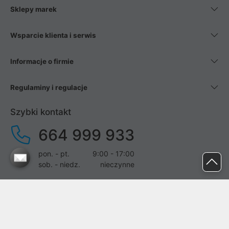
Sklepy marek
Wsparcie klienta i serwis
Informacje o firmie
Regulaminy i regulacje
Szybki kontakt
664 999 933
pon. - pt.
9:00 - 17:00
sob. - niedz.
nieczynne
pomoc@proline.pl
Dołącz do nas