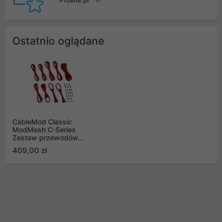
Proline.pl
Ostatnio oglądane
CableMod Classic
ModMesh C-Series
Zestaw przewodów
Corsair AXi, HXi, R,
409,00 zł
czerwony