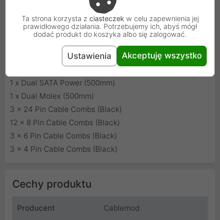
1 x 24 Pin ATX (600mm)
1 x 8 Pin EPS (700mm)
Ta strona korzysta z
ciasteczek
w celu zapewnienia jej
prawidłowego działania. Potrzebujemy ich, abyś mógł
1 x 4+4 Pin EPS (700mm)
dodać produkt do koszyka albo się zalogować.
2 x 8 Pin PCI-e (600mm)
Akceptuję wszystko
Ustawienia
1 x 6 Pin PCI-e (600mm)
1 x Quad SATA Power (850mm)
1 x Dual SATA Power (500mm)
1 x Dual Molex (500mm)
3 x 24 Pin Cable Combs (Black)
12 x 8 Pin Cable Combs (Black)
3 x 6 Pin Cable Combs (Black)
3 x 4 Pin Cable Combs (Black)
Cechy produktu
Producent
Cablemod