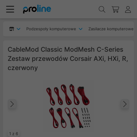
Podzespoły komputerowe
Zasilacze komputerowe
CableMod Classic ModMesh C-Series
Zestaw przewodów Corsair AXi, HXi, R,
czerwony
Poprzedni
Na
1 z 6