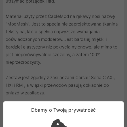
utrzymać porządek i ład.
Materiał użyty przez CableMod na rękawy nosi nazwę
"ModMesh". Jest to specjalnie zaprojektowana tkanina
tekstylna, która spełnia najwyższe wymagania
doświadczonych modderów. Jest bardziej miękki i
bardziej elastyczny niż pokrycia nylonowe, ale mimo to
jest nieporównywalnie szczelny, a zatem 100%
nieprzezroczysty.
Zestaw jest zgodny z zasilaczami Corsair Seria C AXi,
HXi i RM , a wiązki przewodów pasują dokładnie do
gniazd w zasilaczu.
Dbamy o Twoją prywatność
Zestaw kabli Seria C AXi, HXi i RM