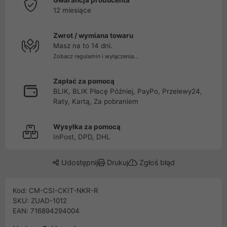
Gwarancja producenta
12 miesiące
Zwrot / wymiana towaru
Masz na to 14 dni.
Zobacz regulamin i wyłączenia...
Zapłać za pomocą
BLIK, BLIK Płacę Później, PayPo, Przelewy24,
Raty, Kartą, Za pobraniem
Wysyłka za pomocą
InPost, DPD, DHL
Udostępnij
Drukuj
Zgłoś błąd
Kod: CM-CSI-CKIT-NKR-R
SKU: ZUAD-1012
EAN: 716894294004