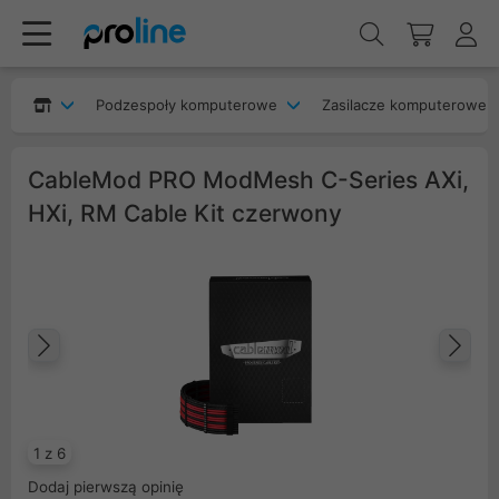
Podzespoły komputerowe
Zasilacze komputerowe
CableMod PRO ModMesh C-Series AXi,
HXi, RM Cable Kit czerwony
Poprzedni
Na
1 z 6
Dodaj pierwszą opinię