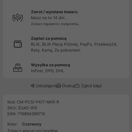
Zwrot / wymiana towaru
Masz na to 14 dni.
Zobacz regulamin i wyłączenia...
Zapłać za pomocą
BLIK, BLIK Płacę Później, PayPo, Przelewy24,
Raty, Kartą, Za pobraniem
Wysyłka za pomocą
InPost, DPD, DHL
Udostępnij
Drukuj
Zgłoś błąd
Kod: CM-PCSI-FKIT-NKR-R
SKU: ZUAD-915
EAN: 716894289710
Kolor:
Czerwony
Zobacz więcej szczegółów