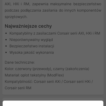
AXI, HXi i RM, zapewnia maksymalne bezpieczeństwo
podczas podłączania zasilania do innych komponentów
sprzętowych.
Najważniejsze cechy
Kompatybilny z zasilaczami Corsair serii AXI, HXi i RM
Nieporównywalny wygląd
Bezpieczeństwo instalacji
Wysoka jakość wykonania
Dane techniczne:
Kolor: czerwony (przewody), czarny (zakończenia)
Materiał: oplot tekstylny (ModFlex)
Kompatybilność: Corsair serii AXi / Corsair serii HXi /
Corsair serii RM
Cechy produktu