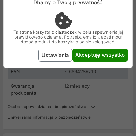
Dbamy o Twoją prywatność
Kolor
Czerwony
Producent
Cablemod
Ta strona korzysta z
ciasteczek
w celu zapewnienia jej
prawidłowego działania. Potrzebujemy ich, abyś mógł
dodać produkt do koszyka albo się zalogować.
Kod
CM-PCSI-FKIT-NKR-R
Akceptuję wszystko
Ustawienia
SKU
ZUAD-915
EAN
716894289710
Gwarancja
12 miesięcy
producenta
Osoba odpowiedzialna i bezpieczeństwo
Uniwersalna informacja o bezpieczeństwie