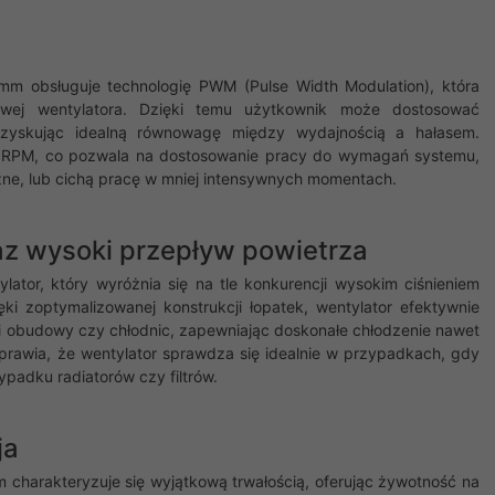
 obsługuje technologię PWM (Pulse Width Modulation), która
owej wentylatora. Dzięki temu użytkownik może dostosować
uzyskując idealną równowagę między wydajnością a hałasem.
0 RPM, co pozwala na dostosowanie pracy do wymagań systemu,
zne, lub cichą pracę w mniej intensywnych momentach.
az wysoki przepływ powietrza
or, który wyróżnia się na tle konkurencji wysokim ciśnieniem
i zoptymalizowanej konstrukcji łopatek, wentylator efektywnie
i obudowy czy chłodnic, zapewniając doskonałe chłodzenie nawet
prawia, że wentylator sprawdza się idealnie w przypadkach, gdy
padku radiatorów czy filtrów.
ja
harakteryzuje się wyjątkową trwałością, oferując żywotność na