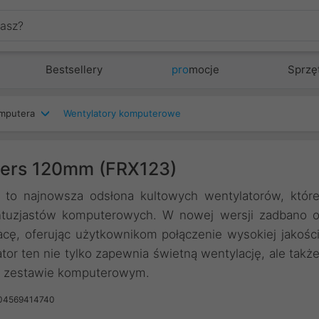
Bestsellery
pro
mocje
Sprzę
mputera
Wentylatory komputerowe
ers 120mm (FRX123)
 najnowsza odsłona kultowych wentylatorów, któr
ntuzjastów komputerowych. W nowej wersji zadbano 
acę, oferując użytkownikom połączenie wysokiej jakośc
or ten nie tylko zapewnia świetną wentylację, ale takż
m zestawie komputerowym.
904569414740