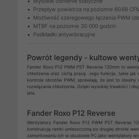
Wysokie ciśnienie statyczne
Przepływ powietrza na poziomie 60.68 CF
Możliwość szeregowego łączenia PWM (dai
MTBF na poziomie 30 000 godzin
Podkładki antywibracyjne
Powrót legendy - kultowe went
Fander Roxo P12 PWM PST Reverse 120mm to wentylat
chłodzenia oraz cichą pracę. Jego funkcje, takie jak
kontrola obrotów PWM, sprawiają, że jest to idealny
rozwiązania chłodzenia. Dzięki wysokiej trwałości i dłu
lata.
Fander Roxo P12 Reverse
Wentylatory Fander Roxo P12 PWM PST Reverse 120m
konstrukcją ramki umieszczoną po drugiej stronie we
zamontowaniu ich w obudowie PC jako wentylatory wci