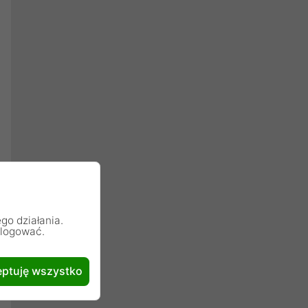
go działania.
alogować.
ptuję wszystko