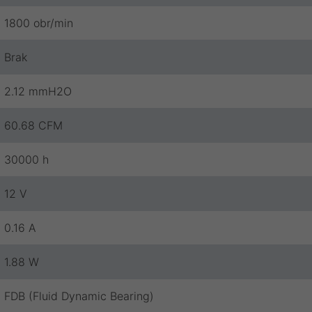
1800 obr/min
Brak
2.12 mmH2O
60.68 CFM
30000 h
12 V
0.16 A
1.88 W
FDB (Fluid Dynamic Bearing)