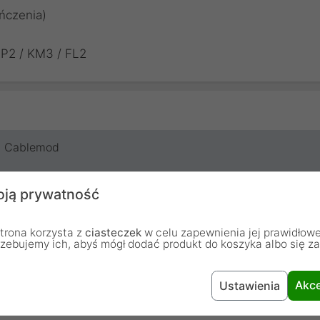
ończenia)
XP2 / KM3 / FL2
Cablemod
12 miesięcy
ją prywatność
trona korzysta z
ciasteczek
w celu zapewnienia jej prawidłowe
rzebujemy ich, abyś mógł dodać produkt do koszyka albo się z
Akce
Ustawienia