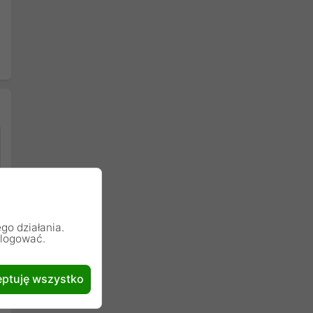
go działania.
alogować.
ptuję wszystko