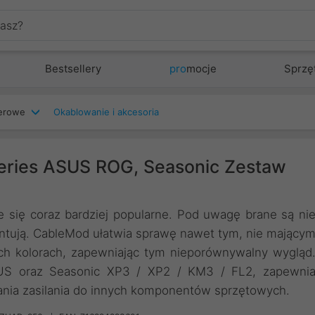
Bestsellery
pro
mocje
Sprzę
terowe
Okablowanie i akcesoria
ries ASUS ROG, Seasonic Zestaw
 się coraz bardziej popularne. Pod uwagę brane są ni
rezentują. CableMod ułatwia sprawę nawet tym, nie mający
ch kolorach, zapewniając tym nieporównywalny wygląd
SUS oraz Seasonic XP3 / XP2 / KM3 / FL2, zapewni
nia zasilania do innych komponentów sprzętowych.