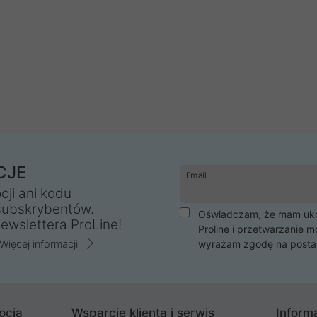
CJE
Email
cji ani kodu
subskrybentów.
Oświadczam, że mam ukoń
ewslettera ProLine!
Proline i przetwarzanie m
Więcej informacji
wyrażam zgodę na posta
ocja
Wsparcie klienta i serwis
Informa