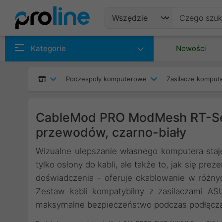
Produkty
Kategorie
Nowości
Producenci
Podzespoły komputerowe
Zasilacze kompu
Kategorie
CableMod PRO ModMesh RT-Se
przewodów, czarno-biały
Wizualne ulepszanie własnego komputera staje
tylko osłony do kabli, ale także to, jak się p
doświadczenia - oferuje okablowanie w różny
Zestaw kabli kompatybilny z zasilaczami A
maksymalne bezpieczeństwo podczas podłącza