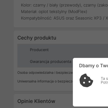
Kolor: czarny / biały (przewody), czarny (zak
Materiał: oplot tekstylny (ModFlex)
Kompatybilność: ASUS oraz Seasonic XP3 / 
Cechy produktu
Producent
Gwarancja producenta
Dbamy o Two
Osoba odpowiedzialna i bezpieczeństwo
Ta s
Uniwersalna informacja o bezpieczeństwie
Pot
Opinie Klientów