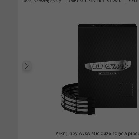
Dodaj pierwszą opinię
Kod: CM-PRTS-FKIT-NKKW-R
SKU:
Poprzedni
Kliknij, aby wyświetlić duże zdjęcia prod