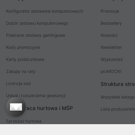
Konfigurator zestawów komputerowych
Promocje
Dobór zestawu komputerowego
Bestsellery
Polecane zestawy gamingowe
Nowości
Kody promocyjne
Newsletter
Karty podarunkowe
Wyprzedaż
Zakupy na raty
proMOCNI
Licencja esd
Struktura str
Usługi i rozszerzenia gwarancji
Wszystkie katego
Współpraca hurtowa i MŚP
Lista producent
Sprzedaż hurtowa
Oferta dla firm i instytucji