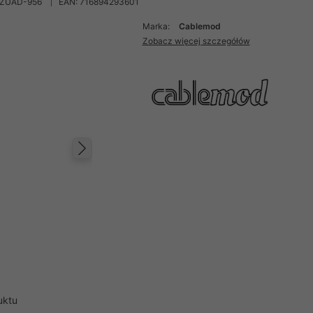
 ZUAD-956
EAN: 716894293601
Marka:
Cablemod
Zobacz więcej szczegółów
Następny
uktu