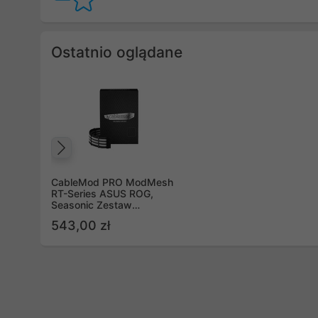
Ostatnio oglądane
Poprzedni
CableMod PRO ModMesh
RT-Series ASUS ROG,
Seasonic Zestaw
przewodów, czarno-biały
543,00 zł