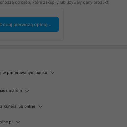
chodzą od osób, które zakupiły lub używały dany produkt.
Dodaj pierwszą opinię...
lną w preferowanym banku
masz mailem
kuriera lub online
line.pl