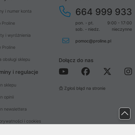
664 999 933
my i numer konta
pon. - pt.
9:00 - 17:00
 Proline
sob. - niedz.
nieczynne
ty i wyróżnienia
pomoc@proline.pl
 Proline
a obsługi sklepu
Dołącz do nas
miny i regulacje
n sklepu
Zgłoś błąd na stronie
n opinii
n newslettera
prywatności i cookies
osp. odpadami