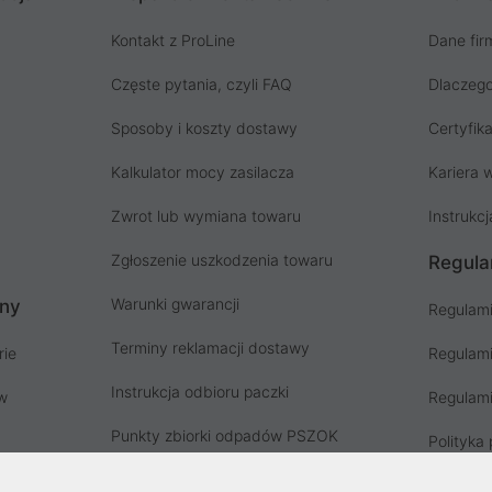
Kontakt z ProLine
Dane fir
Częste pytania, czyli FAQ
Dlaczego
Sposoby i koszty dostawy
Certyfika
Kalkulator mocy zasilacza
Kariera w
Zwrot lub wymiana towaru
Instrukcj
Zgłoszenie uszkodzenia towaru
Regula
Warunki gwarancji
ony
Regulami
Terminy reklamacji dostawy
rie
Regulami
Instrukcja odbioru paczki
ów
Regulami
Punkty zbiorki odpadów PSZOK
Polityka 
Zgłoś niebezpieczny produkt, GPSR
Koszty g