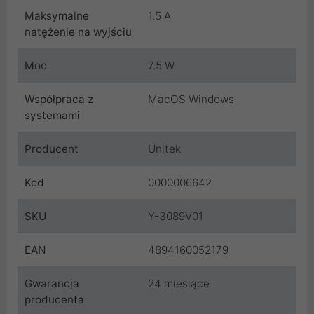
Maksymalne
1.5 A
natężenie na wyjściu
Moc
7.5 W
Współpraca z
MacOS Windows
systemami
Producent
Unitek
Kod
0000006642
SKU
Y-3089V01
EAN
4894160052179
Gwarancja
24 miesiące
producenta