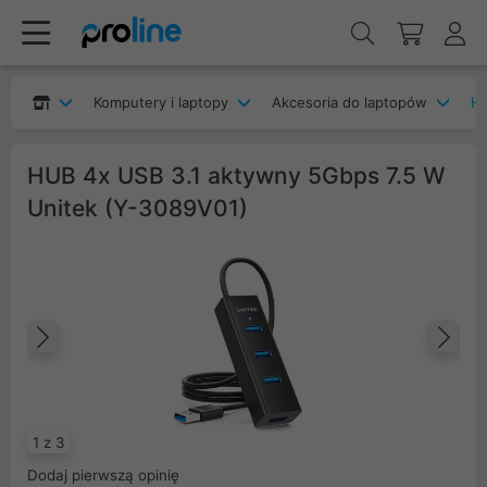
Komputery i laptopy
Akcesoria do laptopów
H
HUB 4x USB 3.1 aktywny 5Gbps 7.5 W
Unitek (Y-3089V01)
Poprzedni
Na
1 z 3
Dodaj pierwszą opinię