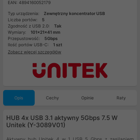
EAN: 4894160052179
Typ urządzenia:
Zewnętrzny koncentrator USB
Liczba portów:
5
Zgodność z USB 2.0:
Tak
Wymiary:
101x21x41 mm
Przepustowość:
5Gbps
Ilość portów USB-C:
1 szt
Zobacz więcej szczegółów
Opis
Cechy
Opinie
Raty
HUB 4x USB 3.1 aktywny 5Gbps 7.5 W
Unitek (Y-3089V01)
Aktywny hub Unitek 4 w 1 USB 5 Gbps z zasilaniem