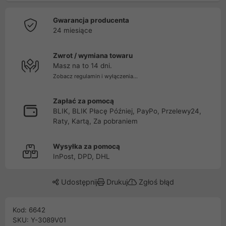
Gwarancja producenta
24 miesiące
Zwrot / wymiana towaru
Masz na to 14 dni.
Zobacz regulamin i wyłączenia...
Zapłać za pomocą
BLIK, BLIK Płacę Później, PayPo, Przelewy24,
Raty, Kartą, Za pobraniem
Wysyłka za pomocą
InPost, DPD, DHL
Udostępnij
Drukuj
Zgłoś błąd
Kod: 6642
SKU: Y-3089V01