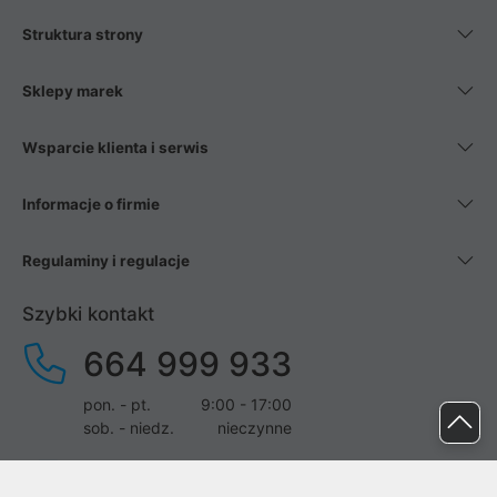
Struktura strony
Sklepy marek
Wsparcie klienta i serwis
Informacje o firmie
Regulaminy i regulacje
Szybki kontakt
664 999 933
pon. - pt.
9:00 - 17:00
sob. - niedz.
nieczynne
pomoc@proline.pl