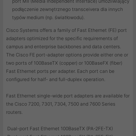
port MII (Media Independent Interface) umożliwiający
podłączenie zewnętrznego transceivera dla innych
typów medium (np. światłowodu).
Cisco Systems offers a family of Fast Ethernet (FE) port
adapters optimized for the specific requirements of
campus and enterprise backbones and data centers.
The Cisco FE port-adapter options provide either one or
two ports of 100BaseTX (copper) or 100BaseFX (fiber)
Fast Ethernet ports per adapter. Each port can be
configured for half- and full-duplex operation.
Fast Ethernet single-wide port adapters are available for
the Cisco 7200, 7301, 7304, 7500 and 7600 Series
routers.
 Dual-port Fast Ethernet 100BaseTX (PA-2FE-TX)