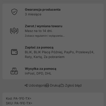
Gwarancja producenta
3 miesiące
Zwrot / wymiana towaru
Masz na to 14 dni.
Zobacz regulamin i wyłączenia...
Zapłać za pomocą
BLIK, BLIK Płacę Później, PayPo, Przelewy24,
Raty, Kartą, Za pobraniem
Wysyłka za pomocą
InPost, DPD, DHL
Udostępnij
Drukuj
Zgłoś błąd
Kod: PA-1FE-TX=
SKU: PA-1FE-TX=