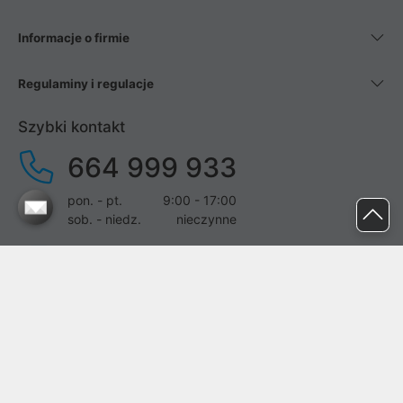
Informacje o firmie
Regulaminy i regulacje
Szybki kontakt
664 999 933
pon. - pt.
9:00 - 17:00
sob. - niedz.
nieczynne
pomoc@proline.pl
Dołącz do nas
Zgłoś błąd na stronie