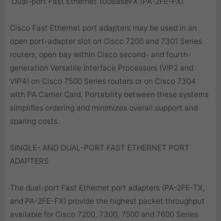
 Dual-port Fast Ethernet 100BaseFX (PA-2FE-FX)
Cisco Fast Ethernet port adapters may be used in an
open port-adapter slot on Cisco 7200 and 7301 Series
routers, open bay within Cisco second- and fourth-
generation Versatile Interface Processors (VIP2 and
VIP4) on Cisco 7500 Series routers or on Cisco 7304
with PA Carrier Card. Portability between these systems
simplifies ordering and minimizes overall support and
sparing costs.
SINGLE- AND DUAL-PORT FAST ETHERNET PORT
ADAPTERS
The dual-port Fast Ethernet port adapters (PA-2FE-TX,
and PA-2FE-FX) provide the highest packet throughput
available for Cisco 7200, 7300, 7500 and 7600 Series