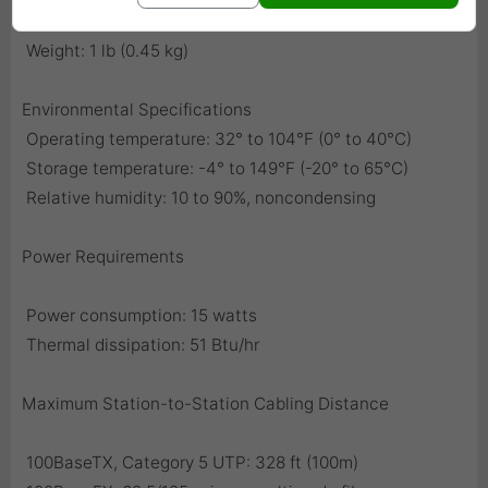
 Dimensions (H x W x D): 1.0 x 6.5 x 6.0 in.
 Weight: 1 lb (0.45 kg)
Environmental Specifications
 Operating temperature: 32° to 104°F (0° to 40°C)
 Storage temperature: -4° to 149°F (-20° to 65°C)
 Relative humidity: 10 to 90%, noncondensing
Power Requirements
 Power consumption: 15 watts
 Thermal dissipation: 51 Btu/hr
Maximum Station-to-Station Cabling Distance
 100BaseTX, Category 5 UTP: 328 ft (100m)