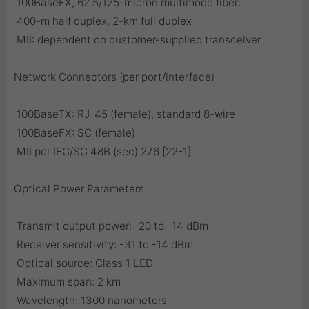
 100BaseFX, 62.5/125-micron multimode fiber:
 400-m half duplex, 2-km full duplex
 MII: dependent on customer-supplied transceiver
Network Connectors (per port/interface)
 100BaseTX: RJ-45 (female), standard 8-wire
 100BaseFX: SC (female)
 MII per IEC/SC 48B (sec) 276 [22-1]
Optical Power Parameters
 Transmit output power: -20 to -14 dBm
 Receiver sensitivity: -31 to -14 dBm
 Optical source: Class 1 LED
 Maximum span: 2 km
 Wavelength: 1300 nanometers