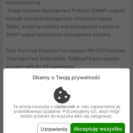
troubleshooting
 Simple Network Management Protocol (SNMP) support
through standard Management Information Bases
(MIBs), enabling visibility and management control on
SNMP-supported network-management stations
Dual-Port Fast Ethernet Port Adapter (PA-2FE) Features
 Dual-port Fast Ethernet/ISL 100BaseTX port adapter
(copper) with RJ-45 connectors
 Dual-port Fast Ethernet/ISL 100BaseFX port adapter
Dbamy o Twoją prywatność
(fiber) with SC connectors (TX and RX) supporting
multimode 62.5/125-micron fiber cables
 PA-2FE-TX supports auto-negotiation between 10- and
100-Mbps
Ta strona korzysta z
ciasteczek
w celu zapewnienia jej
prawidłowego działania. Potrzebujemy ich, abyś mógł
dodać produkt do koszyka albo się zalogować.
SPECIFICATIONS (PA-2FE)
Akceptuję wszystko
Ustawienia
Physical Specifications